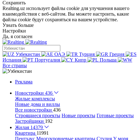
Сохранить
Realting.uz использует файлы cookie для улучшения вашего
взаимодействия с веб-сайтом. Вы можете настроить, какие
файлы cookie будут сохраняться на вашем устройстве.
Узнать больше
Настройки
Да, я согласен
Узбекистан
ОАЭ
Турция
Греция
Испания
Португалия
Кипр
Польша
Все страны
Реклама
Новостройки
436
Жилые комплексы
Новые дома и виллы
Все новостройки
436
Строящиеся проекты
Новые проекты
Готовые проекты
Застройщики
192
Жилая
14379
Квартира
11991
Пентхаус
Многоуровневые квартиры
Студия
У моря