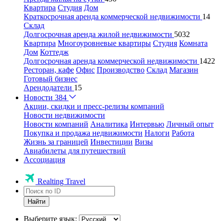
Квартира
Студия
Дом
Краткосрочная аренда коммерческой недвижимости
14
Склад
Долгосрочная аренда жилой недвижимости
5032
Квартира
Многоуровневые квартиры
Студия
Комната
Дом
Коттедж
Долгосрочная аренда коммерческой недвижимости
1422
Ресторан, кафе
Офис
Производство
Склад
Магазин
Готовый бизнес
Арендодатели
15
Новости
384
Акции, скидки и пресс-релизы компаний
Новости недвижимости
Новости компаний
Аналитика
Интервью
Личный опыт
Покупка и продажа недвижимости
Налоги
Работа
Жизнь за границей
Инвестиции
Визы
Авиабилеты для путешествий
Ассоциация
Realting Travel
Найти
Выберите язык: