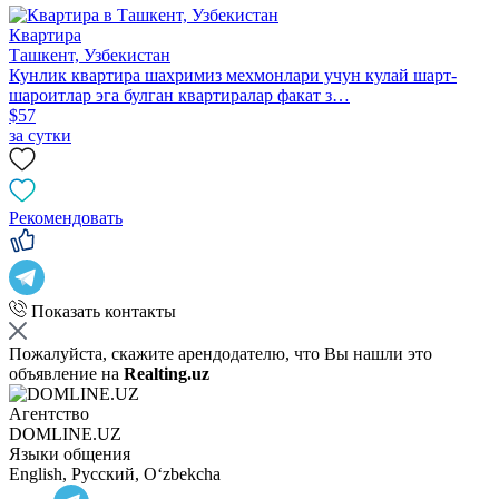
Квартира
Ташкент, Узбекистан
Кунлик квартира шахримиз меxмонлари учун кулай шарт-
шароитлар эга булган квартиралар факат з…
$57
за сутки
Рекомендовать
Показать контакты
Пожалуйста, скажите арендодателю, что Вы нашли это
объявление на
Realting.uz
Агентство
DOMLINE.UZ
Языки общения
English, Русский, Oʻzbekcha