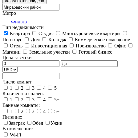
Метро
Фильтр
Тип недвижимости
Квартира
Студия
Многоуровневые квартиры
Пентхаус
Дом
Коттедж
Коммерческое помещение
Отель
Инвестиционная
Производство
Офис
Магазин
Земельные участки
Готовый бизнес
Цена за сутки
Число комнат
1
2
3
4
5+
Количество спален:
1
2
3
4
5+
Ванные комнаты:
1
2
3
4
5+
Питание:
Завтрак
Обед
Ужин
В помещении:
Wi-Fi