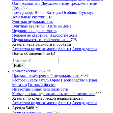
Однокомнатные
Двухкомнатные
Трехкомнатные
Дом
2388
Дома у моря
Вилла
Коттедж
Особняк
Таунхаус
Земельные участки
614
Элитная недвижимость
Элитные квартиры
Элитные дома
Недорогая недвижимость
Недорогие квартиры
Недорогие дома
Недвижимость от собственников
796
Агенты недвижимости и брокеры
Агентства недвижимости
Агенты
Арендодатели
Поиск объявлений по ID
Найти
Коммерческая
3037
Продажа коммерческой недвижимости
3037
Ресторан, кафе
Отель
Офис
Производство
Склад
Магазин
Готовый бизнес
Инвестиционная недвижимость
Коммерческая недвижимость от собственников
222
Агенты по коммерческой недвижимости
Агентства недвижимости
Агенты
Арендодатели
Аренда
5468
Аренда жилья на сутки
436