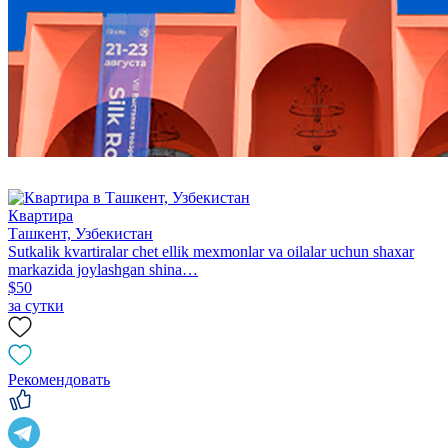
Квартира
Ташкент, Узбекистан
Sutkalik kvartiralar chet ellik mexmonlar va oilalar uchun shaxar
markazida joylashgan shina…
$50
за сутки
Рекомендовать