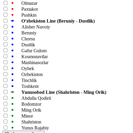
Olmazar
Paxtakor
Pushkin
Oʻzbekiston Line (Beruniy - Dustlik)
Alisher Navoiy
Beruniy
Chorsu
Dustlik
Gafur Gulom
Kosmonavtlar
Mashinasozlar
Oybek
Ozbekiston
Tinchlik
Toshkent
Yunusobod Line (Shahriston - Ming Orik)
Abdulla Qodirii
Bodomzor
Ming Orik
Minor
Shahriston
Yunus Rajabiy