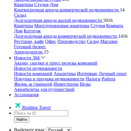
Квартира
Студия
Дом
Краткосрочная аренда коммерческой недвижимости
14
Склад
Долгосрочная аренда жилой недвижимости
5016
Квартира
Многоуровневые квартиры
Студия
Комната
Дом
Коттедж
Долгосрочная аренда коммерческой недвижимости
1416
Ресторан, кафе
Офис
Производство
Склад
Магазин
Готовый бизнес
Арендодатели
15
Новости
384
Акции, скидки и пресс-релизы компаний
Новости недвижимости
Новости компаний
Аналитика
Интервью
Личный опыт
Покупка и продажа недвижимости
Налоги
Работа
Жизнь за границей
Инвестиции
Визы
Авиабилеты для путешествий
Ассоциация
Realting Travel
Найти
Выберите язык: