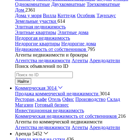
Однокомнатные
Двухкомнатные
Трехкомнатные
Дом
2361
Дома у моря
Вилла
Коттедж
Особняк
Таунхаус
Земельные участки
614
Элитная недвижимость
Элитные квартиры
Элитные дома
Недорогая недвижимость
Недорогие квартиры
Недорогие дома
Недвижимость от собственников
795
Агенты недвижимости и брокеры
Агентства недвижимости
Агенты
Арендодатели
Поиск объявлений по ID
Найти
Коммерческая
3014
Продажа коммерческой недвижимости
3014
Ресторан, кафе
Отель
Офис
Производство
Склад
Магазин
Готовый бизнес
Инвестиционная недвижимость
Коммерческая недвижимость от собственников
216
Агенты по коммерческой недвижимости
Агентства недвижимости
Агенты
Арендодатели
Аренда
5452
Аренда жилья на сутки
436