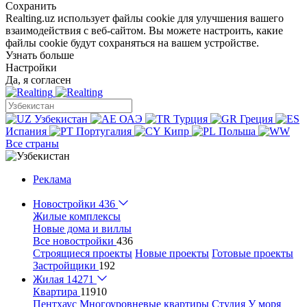
Сохранить
Realting.uz использует файлы cookie для улучшения вашего
взаимодействия с веб-сайтом. Вы можете настроить, какие
файлы cookie будут сохраняться на вашем устройстве.
Узнать больше
Настройки
Да, я согласен
Узбекистан
ОАЭ
Турция
Греция
Испания
Португалия
Кипр
Польша
Все страны
Реклама
Новостройки
436
Жилые комплексы
Новые дома и виллы
Все новостройки
436
Строящиеся проекты
Новые проекты
Готовые проекты
Застройщики
192
Жилая
14271
Квартира
11910
Пентхаус
Многоуровневые квартиры
Студия
У моря