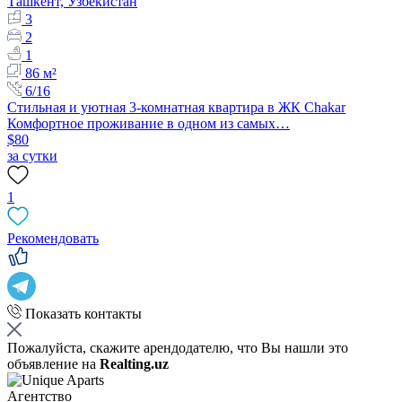
Ташкент, Узбекистан
3
2
1
86 м²
6/16
Стильная и уютная 3-комнатная квартира в ЖК Chakar
Комфортное проживание в одном из самых…
$80
за сутки
1
Рекомендовать
Показать контакты
Пожалуйста, скажите арендодателю, что Вы нашли это
объявление на
Realting.uz
Агентство