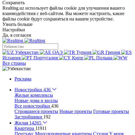
Сохранить
Realting.uz использует файлы cookie для улучшения вашего
взаимодействия с веб-сайтом. Вы можете настроить, какие
файлы cookie будут сохраняться на вашем устройстве.
Узнать больше
Настройки
Да, я согласен
Узбекистан
ОАЭ
Турция
Греция
Испания
Португалия
Кипр
Польша
Все страны
Реклама
Новостройки
436
Жилые комплексы
Новые дома и виллы
Все новостройки
436
Строящиеся проекты
Новые проекты
Готовые проекты
Застройщики
192
Жилая
14265
Квартира
11911
Пентхаус
Многоуровневые квартиры
Студия
У моря