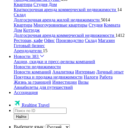
Квартира
Студия
Дом
Краткосрочная аренда коммерческой недвижимости
14
Склад
Долгосрочная аренда жилой недвижимости
5014
Квартира
Многоуровневые квартиры
Студия
Комната
Дом
Коттедж
Долгосрочная аренда коммерческой недвижимости
1412
Ресторан, кафе
Офис
Производство
Склад
Магазин
Готовый бизнес
Арендодатели
15
Новости
383
Акции, скидки и пресс-релизы компаний
Новости недвижимости
Новости компаний
Аналитика
Интервью
Личный опыт
Покупка и продажа недвижимости
Налоги
Работа
Жизнь за границей
Инвестиции
Визы
Авиабилеты для путешествий
Ассоциация
Realting Travel
Найти
Выберите язык: