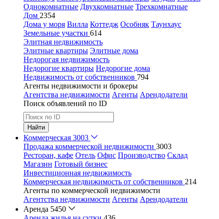
Однокомнатные
Двухкомнатные
Трехкомнатные
Дом
2354
Дома у моря
Вилла
Коттедж
Особняк
Таунхаус
Земельные участки
614
Элитная недвижимость
Элитные квартиры
Элитные дома
Недорогая недвижимость
Недорогие квартиры
Недорогие дома
Недвижимость от собственников
794
Агенты недвижимости и брокеры
Агентства недвижимости
Агенты
Арендодатели
Поиск объявлений по ID
Найти
Коммерческая
3003
Продажа коммерческой недвижимости
3003
Ресторан, кафе
Отель
Офис
Производство
Склад
Магазин
Готовый бизнес
Инвестиционная недвижимость
Коммерческая недвижимость от собственников
214
Агенты по коммерческой недвижимости
Агентства недвижимости
Агенты
Арендодатели
Аренда
5450
Аренда жилья на сутки
436