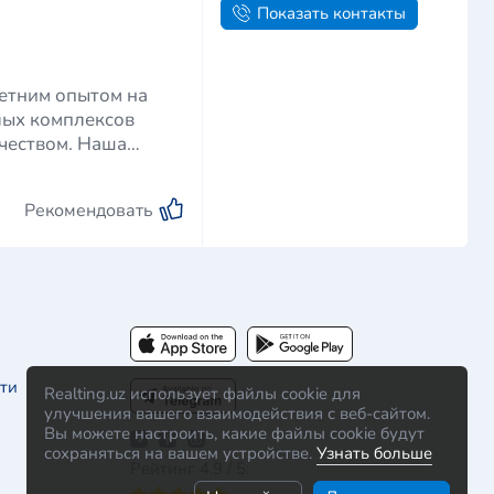
Показать контакты
летним опытом на
лых комплексов
чеством. Наша
Рекомендовать
ти
Realting.uz использует файлы cookie для
улучшения вашего взаимодействия с веб-сайтом.
Вы можете настроить, какие файлы cookie будут
сохраняться на вашем устройстве.
Узнать больше
Рейтинг 4.9 / 5: