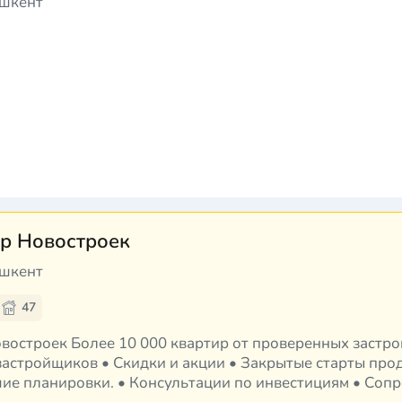
ашкент
р Новостроек
ашкент
47
ренных застройщиков Ташкента •
астройщиков • Скидки и акции • Закрытые старты про
шие планировки. • Консультации по инвестициям • Соп