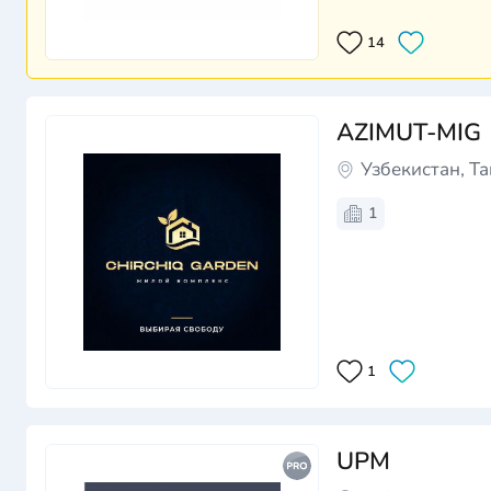
получения ключе
14
AZIMUT-MIG
Узбекистан, Т
1
1
UPM