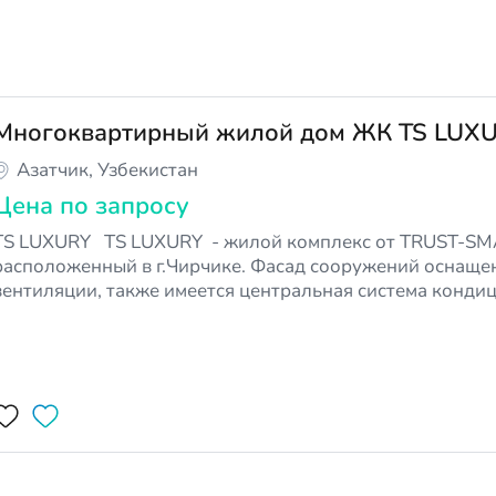
Многоквартирный жилой дом ЖК TS LUX
Азатчик, Узбекистан
Цена по запросу
UXURY TS LUXURY - жилой комплекс от TRUST-SMART DEVELOPMENT,
расположенный в г.Чирчике. Фасад сооружений оснаще
вентиляции, также имеется центральная система конд
оздуха для контроля климата внутри. Жилой комплекс построен с учетом
полного комфорт…