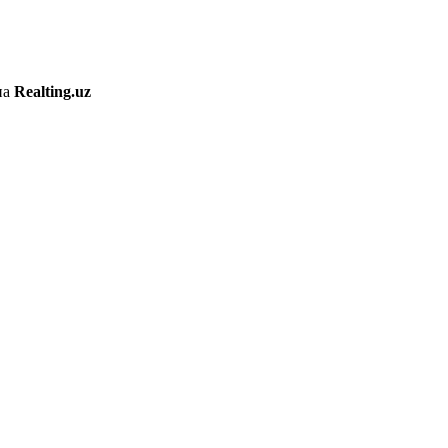
на
Realting.uz