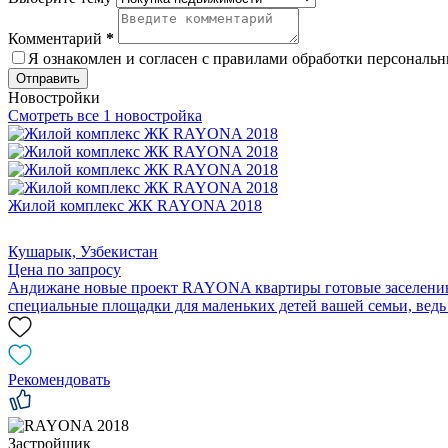
Комментарий
*
Я ознакомлен и согласен с
правилами обработки персональ
Отправить
Новостройки
Смотреть все 1 новостройка
Жилой комплекс ЖК RAYONA 2018
Кушарык, Узбекистан
Цена по запросу
Андижане новые проект RAYONA квартиры готовые заселению, 
специальные площадки для маленьких детей вашей семьи, вед
Рекомендовать
Застройщик