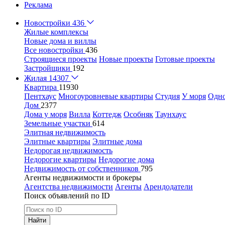
Реклама
Новостройки
436
Жилые комплексы
Новые дома и виллы
Все новостройки
436
Строящиеся проекты
Новые проекты
Готовые проекты
Застройщики
192
Жилая
14307
Квартира
11930
Пентхаус
Многоуровневые квартиры
Студия
У моря
Одн
Дом
2377
Дома у моря
Вилла
Коттедж
Особняк
Таунхаус
Земельные участки
614
Элитная недвижимость
Элитные квартиры
Элитные дома
Недорогая недвижимость
Недорогие квартиры
Недорогие дома
Недвижимость от собственников
795
Агенты недвижимости и брокеры
Агентства недвижимости
Агенты
Арендодатели
Поиск объявлений по ID
Найти