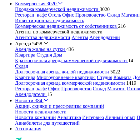
Коммерческая
3020
Продажа коммерческой недвижимости
3020
Ресторан, кафе
Отель
Офис
Производство
Склад
Магазин
Инвестиционная недвижимость
Коммерческая недвижимость от собственников
216
Агенты по коммерческой недвижимости
Агентства недвижимости
Агенты
Арендодатели
Аренда
5458
Аренда жилья на сутки
436
Квартира
Студия
Дом
Краткосрочная аренда коммерческой недвижимости
14
Склад
Долгосрочная аренда жилой недвижимости
5022
Квартира
Многоуровневые квартиры
Студия
Комната
До
Долгосрочная аренда коммерческой недвижимости
1419
Ресторан, кафе
Офис
Производство
Склад
Магазин
Готов
Арендодатели
15
Новости
384
Акции, скидки и пресс-релизы компаний
Новости недвижимости
Новости компаний
Аналитика
Интервью
Личный опыт
П
Авиабилеты для путешествий
Ассоциация