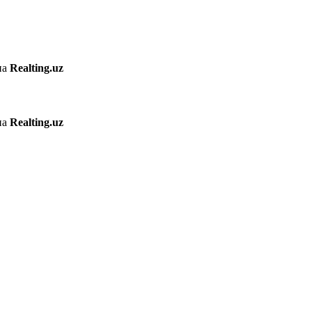
на
Realting.uz
на
Realting.uz