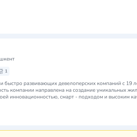
ашкент
1
 и быстро развивающих девелоперских компаний с 19 
ость компании направлена на создание уникальных жи
оей инновационностью, смарт - подходом и высоким ка
заключается не только в качественн…