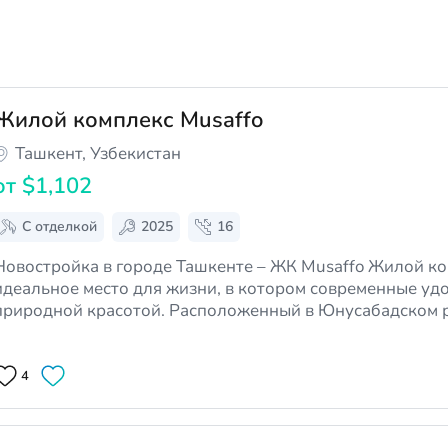
Жилой комплекс Musaffo
Ташкент, Узбекистан
от
$1,102
С отделкой
2025
16
овостройка в городе Ташкенте – ЖК Musaffo Жилой комплекс Musaffo – это
идеальное место для жизни, в котором современные удо
природной красотой. Расположенный в Юнусабадском 
бизнес-класса образует отдельный, современный город
комфортное …
4