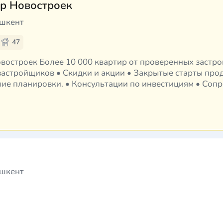
р Новостроек
ашкент
47
ренных застройщиков Ташкента •
астройщиков • Скидки и акции • Закрытые старты про
шие планировки. • Консультации по инвестициям • Соп
й • Бесплатная приёмка кварт…
ашкент