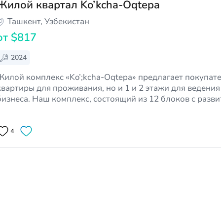
Жилой квартал Ko’kcha-Oqtepa
Ташкент, Узбекистан
от
$817
2024
Жилой комплекс «Ko’;kcha-Oqtepa» предлагает покупат
квартиры для проживания, но и 1 и 2 этажи для ведения
бизнеса. Наш комплекс, состоящий из 12 блоков с разв
инфраструктурой в деловой и коммерческой сфере и ра
1000+ квартир, поддержит развитие ваш…
4