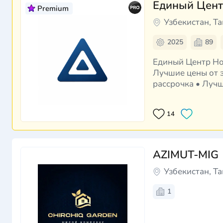
Единый Цент
Premium
Узбекистан, Т
2025
89
Единый Центр Новостроек Более 10 000 квартир от прове
Лучшие цены от з
рассрочка • Луч
получения ключе
14
AZIMUT-MIG
Узбекистан, Т
1