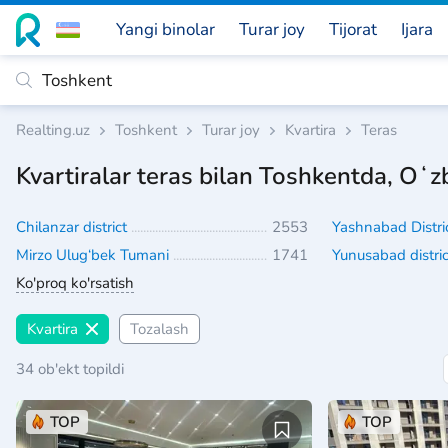
Yangi binolar
Turar joy
Tijorat
Ijara
Realting.uz
Toshkent
Turar joy
Kvartira
Teras
Kvartiralar teras bilan Toshkentda, Oʻz
Chilanzar district
2553
Yashnabad Distri
Mirzo Ulug‘bek Tumani
1741
Yunusabad distri
Ko'proq ko'rsatish
Kvartira
Tozalash
34 ob'ekt topildi
TOP
TOP