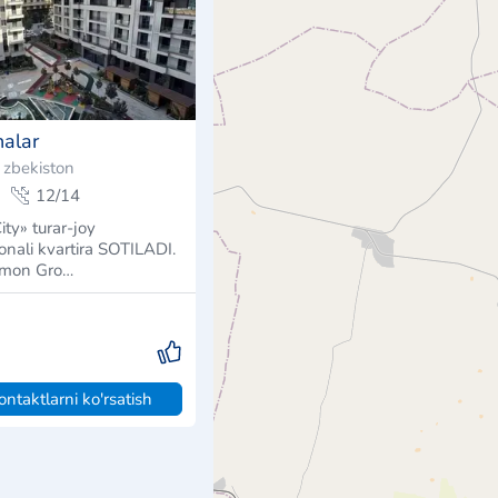
nalar
ʻzbekiston
12/14
ity» turar-joy
nali kvartira SOTILADI.
wmon Gro…
ontaktlarni ko'rsatish