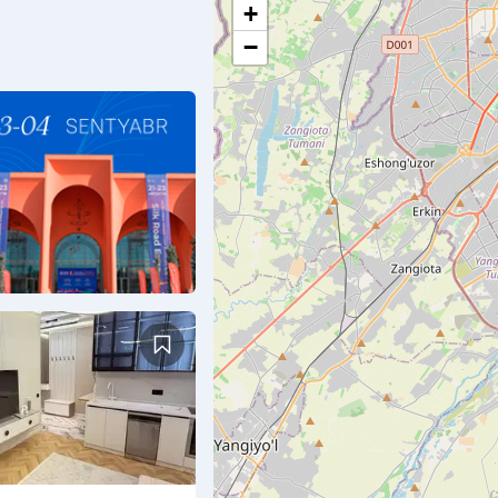
+
−
nalar
ʻzbekiston
2/12
asi Mirobod shoh
kasalxona bozori - 3/2/12
- al…
ontaktlarni ko'rsatish