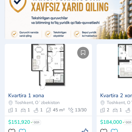
Kvartira 1 xona
Kvartira 2 xo
Toshkent, Oʻzbekiston
Toshkent, O
1
1
1
45 m²
13/30
2
1
$151,920
$184,000
QQS
QQS
Kontaktlarni ko'rsatish
K