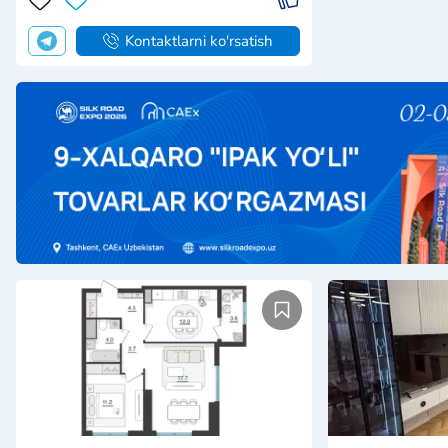
Kvartira 2 xonalar
Kvartira 3 xo
Toshkent, Oʻzbekiston
Toshkent, O
2
1
1
59 m²
8/30
3
60 m²
Turarjoy majmu
ko'chasi - Or-r 
60m2 - Monolit 
$220,900
$266,000
QQS
Kontaktlarni ko'rsatish
K