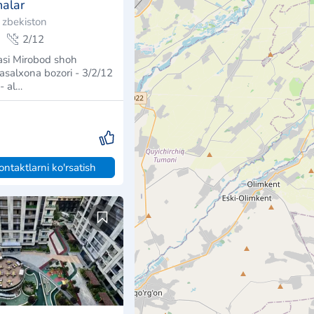
na
ʻzbekiston
26 m²
11/14
ity» turar joy
onali xonadon
I. ​Quruvchi (Zastroys…
ontaktlarni ko'rsatish