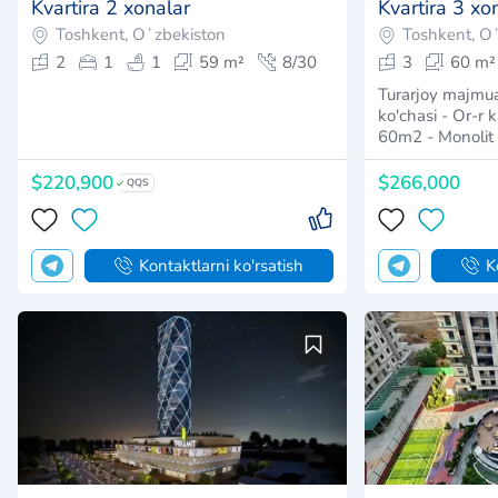
Kvartira 3 xonalar
Kvartira 1 xo
Toshkent, Oʻzbekiston
Toshkent, O
3
1
100 m²
24/47
1
1
Sotiladi: «Piramit Tower» premium-
​«Imperial Club C
klassdagi turar-joy majmuasida 3 xonali
majmuasida 1 x
xonadon Quruvch…
SOTILAD
$280,000
$88,000
Kontaktlarni ko'rsatish
K