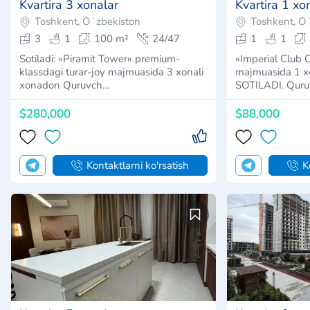
Kvartira 5 xonalar
Kvartira 3 xo
Toshkent, Oʻzbekiston
Toshkent, O
5
3
318 m²
3/7
3
1
GABUS! 5/3/7 KATTA TERRASA BILAN!
​«Imperial Club C
Vidom na GASTROULITSU TARAS
majmuasida 3 x
SHEVCHENKO! Eksklyuziv kva…
SOTILAD
Talab bo'yicha narx
$240,000
Kontaktlarni ko'rsatish
K