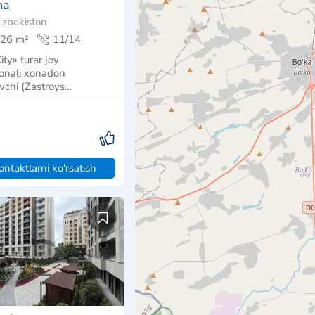
nalar
ʻzbekiston
80 m²
2/14
ity» turar joy
onali xonadon
I. ​Quruvchi (Zastroys…
ontaktlarni ko'rsatish