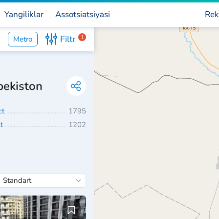
Yangiliklar
Assotsiatsiyasi
Rek
Filtr
1
Metro
bekiston
ct
1795
ct
1202