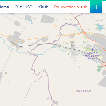
lama
Oʻz
USD
Kirish
Roʻyxatdan oʻtish