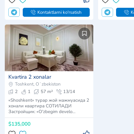
Kvartira 2 xonalar
Toshkent, Oʻzbekiston
2
1
57 m²
13/14
​«Shoshkent» турар жой мажмуасида 2
хонали квартира СОТИЛАДИ
Застройщик: «O'zbegim develo…
$135,000
Kontaktlarni ko'rsatish