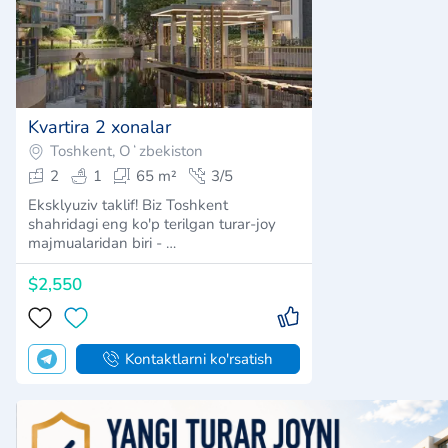
Kvartira 2 xonalar
Toshkent, Oʻzbekiston
2
1
65 m²
3/5
Eksklyuziv taklif! Biz Toshkent
shahridagi eng ko'p terilgan turar-joy
majmualaridan biri - …
$2,550
Kontaktlarni ko'rsatish