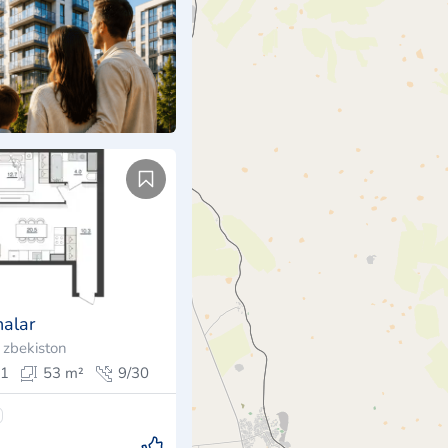
nalar
ʻzbekiston
1
53 m²
9/30
ontaktlarni ko'rsatish