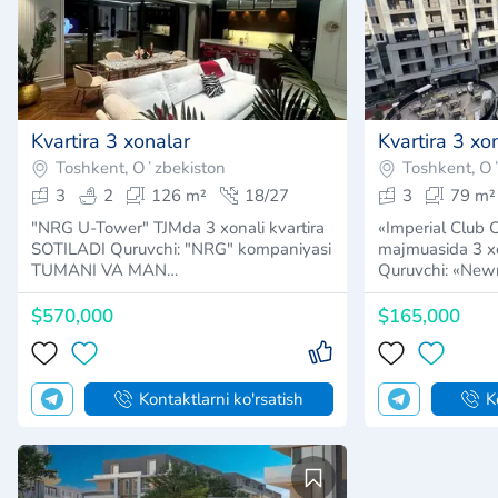
Kvartira 3 xonalar
Kvartira 3 xo
Toshkent, Oʻzbekiston
Toshkent, O
3
2
126 m²
18/27
3
79 m²
"NRG U-Tower" TJMda 3 xonali kvartira
«Imperial Club C
SOTILADI Quruvchi: "NRG" kompaniyasi
majmuasida 3 xo
TUMANI VA MAN…
Quruvchi: «Ne
$570,000
$165,000
Kontaktlarni ko'rsatish
K