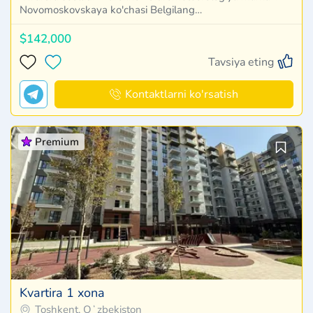
Novomoskovskaya ko'chasi Belgilang…
$142,000
Tavsiya eting
Kontaktlarni ko'rsatish
Premium
Kvartira 1 xona
Toshkent, Oʻzbekiston