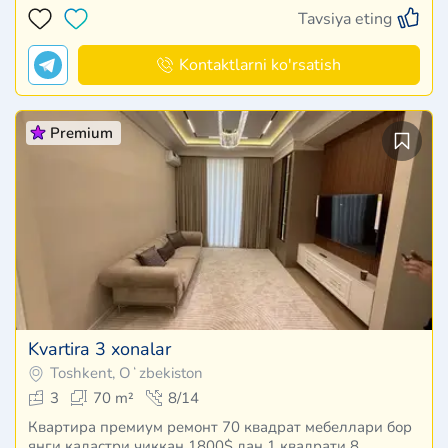
Tavsiya eting
Kontaktlarni ko'rsatish
Premium
Kvartira 3 xonalar
Toshkent, Oʻzbekiston
3
70 m²
8/14
Квартира премиум ремонт 70 квадрат мебеллари бор
янги кадастри чиккан 1800$ дан 1 квадрати 8…