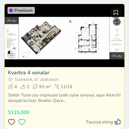
Premium
Kvartira 4 xonalar
Toshkent, Oʻzbekiston
4
2
93 m²
11/16
Sotish Turar-joy majmuasi (yoki uylar seriyasi, agar ikkinchi
darajali bo'lsa): Bruklin Qava…
$115,000
Tavsiya eting