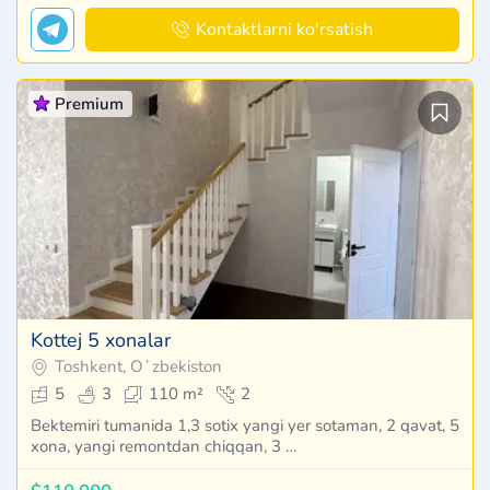
Kontaktlarni ko'rsatish
Premium
Kottej 5 xonalar
Toshkent, Oʻzbekiston
5
3
110 m²
2
Bektemiri tumanida 1,3 sotix yangi yer sotaman, 2 qavat, 5
xona, yangi remontdan chiqqan, 3 …