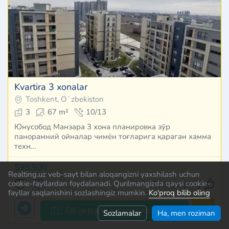
Kvartira 3 xonalar
Toshkent, Oʻzbekiston
3
67 m²
10/13
Юнусобод Манзара 3 хона планировка зўр
панорамний ойналар чимён тоғларига қараган хамма
техн…
$95,500
Realting.uz veb-sayt bilan aloqangizni yaxshilash uchun
cookie-fayllardan foydalanadi. Qurilmangizda qaysi cookie-
Tavsiya eting
fayllar saqlanishini sozlashingiz mumkin.
Ko'proq bilib oling
Kontaktlarni ko'rsatish
Ob’ektlarni kartada ko‘rsatish
Sozlamalar
Ha, men roziman