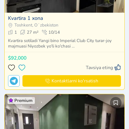
Kvartira 1 xona
Toshkent, Oʻzbekiston
1
27 m²
10/14
Kvartira sotiladi Yangi bino Imperial Club City turar-joy
majmuasi Niyozbek yo'li ko'chasi …
$92,000
Tavsiya eting
Kontaktlarni ko'rsatish
Premium