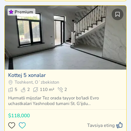
Premium
Kottej 5 xonalar
Toshkent, Oʻzbekiston
5
2
110 m²
2
Hurmatli mijozlar Tez orada tayyor bo'ladi Evro
uchastkalari Yashnobod tumani St. G‘ijdu…
$118,000
Tavsiya eting