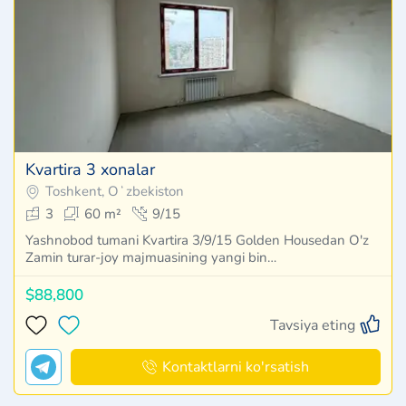
Kvartira 3 xonalar
Toshkent, Oʻzbekiston
3
60 m²
9/15
Yashnobod tumani Kvartira 3/9/15 Golden Housedan O'z
Zamin turar-joy majmuasining yangi bin…
$88,800
Tavsiya eting
Kontaktlarni ko'rsatish