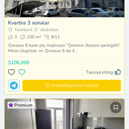
Kvartira 3 xonalar
Toshkent, Oʻzbekiston
3
150 m²
9/11
Qorasuv 6 turar-joy majmuasi “Qorasuv daryosi qarorgohi”
Mirzo Ulug'bek. rn. Qorasuv 6 da 4…
$106,000
Tavsiya eting
Kontaktlarni ko'rsatish
Premium