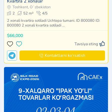
Kvartira 2 xonalar
Toshkent, Oʻzbekiston
2
52 m²
4/5
2 xonali kvartira sotiladi Uchtepa tumani. ID B00080 ID:
B00080 2 xonali kvartira sotiladi …
$66,000
Tavsiya eting
Kontaktlarni ko'rsatish