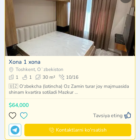
Xona 1 xona
Toshkent, Oʻzbekiston
1
1
30 m²
10/16
🇺🇿 O‘zbekcha (lotincha) Oz Zamin turar joy majmuasida
shinam kvartira sotiladi Mazkur …
$64,000
Tavsiya eting
Kontaktlarni ko'rsatish