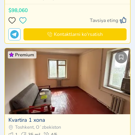
$98,060
Tavsiya eting
Kontaktlarni ko'rsatish
Premium
Kvartira 1 xona
Toshkent, Oʻzbekiston
1
35 m²
4/5