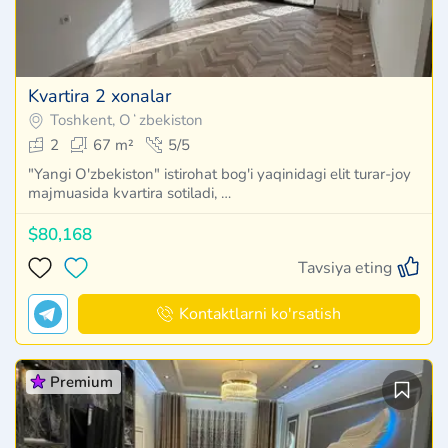
Kvartira 2 xonalar
Toshkent, Oʻzbekiston
2
67 m²
5/5
"Yangi O'zbekiston" istirohat bog'i yaqinidagi elit turar-joy
majmuasida kvartira sotiladi, …
$80,168
Tavsiya eting
Kontaktlarni ko'rsatish
Premium