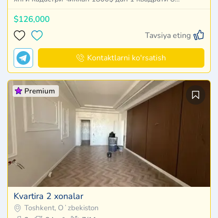
$126,000
Tavsiya eting
Kontaktlarni ko'rsatish
Premium
Kvartira 2 xonalar
Toshkent, Oʻzbekiston