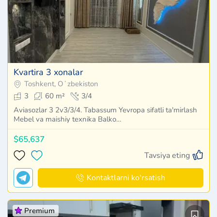
Kvartira 3 xonalar
Toshkent, Oʻzbekiston
3
60 m²
3/4
Aviasozlar 3 2v3/3/4. Tabassum Yevropa sifatli ta'mirlash
Mebel va maishiy texnika Balko…
$65,637
Tavsiya eting
Kontaktlarni ko'rsatish
Premium