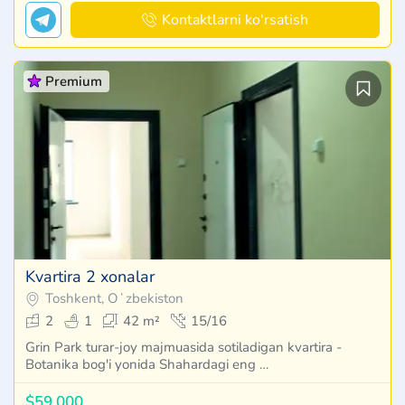
Kontaktlarni ko'rsatish
Premium
Kvartira 2 xonalar
Toshkent, Oʻzbekiston
2
1
42 m²
15/16
Grin Park turar-joy majmuasida sotiladigan kvartira -
Botanika bog'i yonida Shahardagi eng …
$59,000