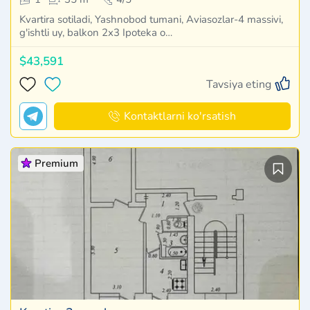
Kvartira sotiladi, Yashnobod tumani, Aviasozlar-4 massivi,
g'ishtli uy, balkon 2x3 Ipoteka o…
$43,591
Tavsiya eting
Kontaktlarni ko'rsatish
Premium