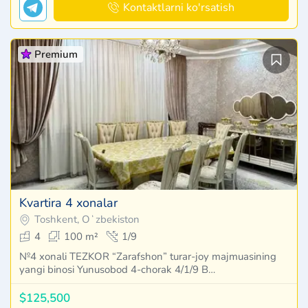
Kontaktlarni ko'rsatish
Premium
Kvartira 4 xonalar
Toshkent, Oʻzbekiston
4
100 m²
1/9
№4 xonali TEZKOR “Zarafshon” turar-joy majmuasining
yangi binosi Yunusobod 4-chorak 4/1/9 B…
$125,500