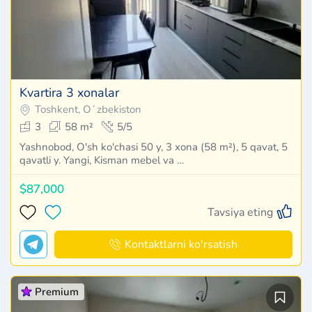
Kvartira 3 xonalar
Toshkent, Oʻzbekiston
3
58 m²
5/5
Yashnobod, O'sh ko'chasi 50 y, 3 xona (58 m²), 5 qavat, 5
qavatli y. Yangi, Kisman mebel va …
$87,000
Tavsiya eting
Kontaktlarni ko'rsatish
Premium