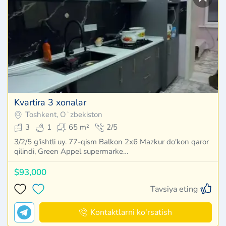
Kvartira 3 xonalar
Toshkent, Oʻzbekiston
3
1
65 m²
2/5
3/2/5 g'ishtli uy. 77-qism Balkon 2x6 Mazkur do'kon qaror
qilindi, Green Appel supermarke…
$93,000
Tavsiya eting
Kontaktlarni ko'rsatish