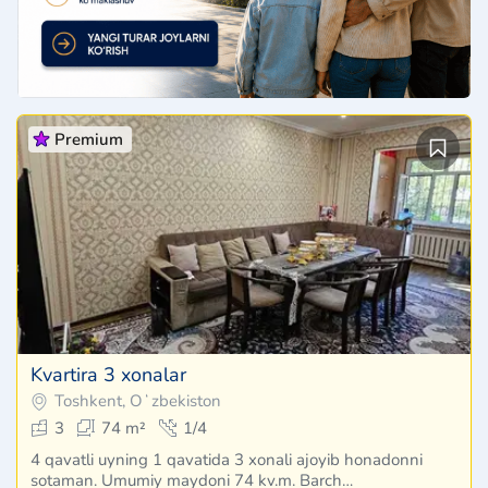
Premium
Kvartira 3 xonalar
Toshkent, Oʻzbekiston
3
74 m²
1/4
4 qavatli uyning 1 qavatida 3 xonali ajoyib honadonni
sotaman. Umumiy maydoni 74 kv.m. Barch…