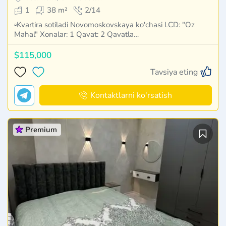
1
38 m²
2/14
▫️Kvartira sotiladi Novomoskovskaya ko'chasi LCD: "Oz
Mahal" Xonalar: 1 Qavat: 2 Qavatla…
$115,000
Tavsiya eting
Kontaktlarni ko'rsatish
Premium