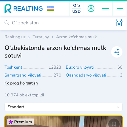
Oʻz
USD
Realting.uz
Turar joy
Arzon ko'chmas mulk
O‘zbekistonda arzon ko'chmas mulk
sotuvi
Toshkent
12823
Buxoro viloyati
60
Samarqand viloyati
270
Qashqadaryo viloyati
3
Ko'proq ko'rsatish
10 974 ob'ekt topildi
Premium