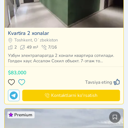
Kvartira 2 xonalar
Toshkent, Oʻzbekiston
2
49 m²
7/16
Узбум электрапаратда 2 хонали квартира сотилади.
Голден хаус Ассалом Сохил объект. 7-этаж то…
$83,000
Tavsiya eting
Kontaktlarni ko'rsatish
Premium