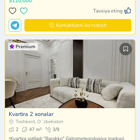
$110,000
Tavsiya eting
Kontaktlarni ko'rsatish
Premium
Kvartira 2 xonalar
Toshkent, Oʻzbekiston
2
47 m²
3/9
▫️Kvartira sotiladi "Barokko" Gidrometeorologiya markazi