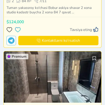
2
84 m²
7/11
Tuman yakassroy ko'chasi Bobur askiya shaxar 2 xona
studio kadastr buycha 2 xona 84 7 qavat …
$124,000
Tavsiya eting
Kontaktlarni ko'rsatish
Premium