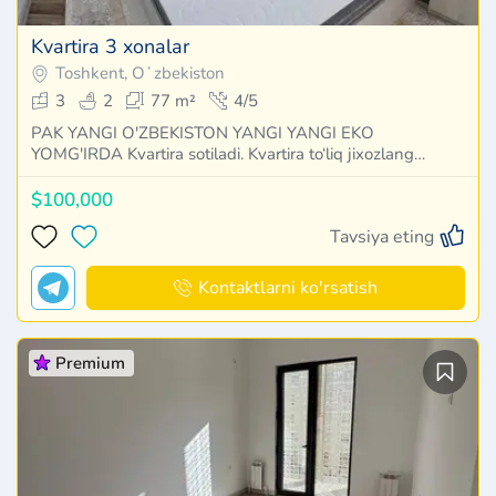
Kvartira 3 xonalar
Toshkent, Oʻzbekiston
3
2
77 m²
4/5
PAK YANGI O'ZBEKISTON YANGI YANGI EKO
YOMG'IRDA Kvartira sotiladi. Kvartira to‘liq jixozlang…
$100,000
Tavsiya eting
Kontaktlarni ko'rsatish
Premium