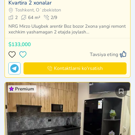
Kvartira 2 xonalar
Toshkent, Oʻzbekiston
2
64 m²
2/9
NRG Mirzo Ulugbek arentir Boz bozor 2xona yangi remont
xechkim yashamagan 2 etajda joylash…
$133,000
Tavsiya eting
Kontaktlarni ko'rsatish
Premium