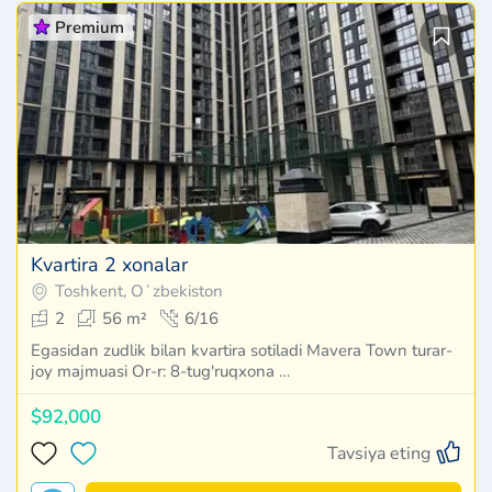
Premium
Kvartira 2 xonalar
Toshkent, Oʻzbekiston
2
56 m²
6/16
Egasidan zudlik bilan kvartira sotiladi Mavera Town turar-
joy majmuasi Or-r: 8-tug'ruqxona …
$92,000
Tavsiya eting