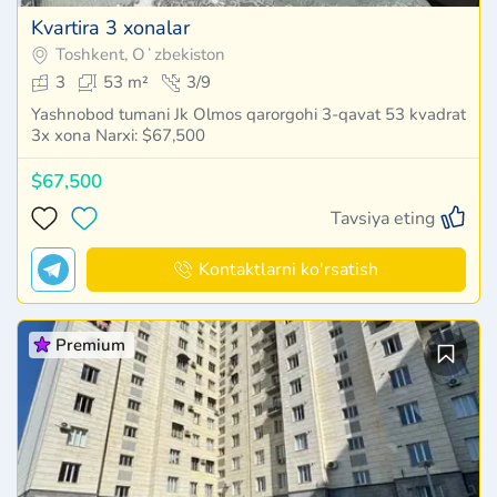
Kvartira 3 xonalar
Toshkent, Oʻzbekiston
3
53 m²
3/9
Yashnobod tumani Jk Olmos qarorgohi 3-qavat 53 kvadrat
3x xona Narxi: $67,500
$67,500
Tavsiya eting
Kontaktlarni ko'rsatish
Premium