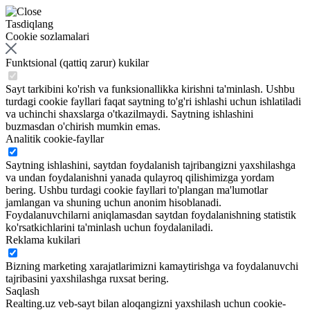
Tasdiqlang
Cookie sozlamalari
Funktsional (qattiq zarur) kukilar
Sayt tarkibini ko'rish va funksionallikka kirishni ta'minlash. Ushbu
turdagi cookie fayllari faqat saytning to'g'ri ishlashi uchun ishlatiladi
va uchinchi shaxslarga o'tkazilmaydi. Saytning ishlashini
buzmasdan o'chirish mumkin emas.
Analitik cookie-fayllar
Saytning ishlashini, saytdan foydalanish tajribangizni yaxshilashga
va undan foydalanishni yanada qulayroq qilishimizga yordam
bering. Ushbu turdagi cookie fayllari to'plangan ma'lumotlar
jamlangan va shuning uchun anonim hisoblanadi.
Foydalanuvchilarni aniqlamasdan saytdan foydalanishning statistik
ko'rsatkichlarini ta'minlash uchun foydalaniladi.
Reklama kukilari
Bizning marketing xarajatlarimizni kamaytirishga va foydalanuvchi
tajribasini yaxshilashga ruxsat bering.
Saqlash
Realting.uz veb-sayt bilan aloqangizni yaxshilash uchun cookie-