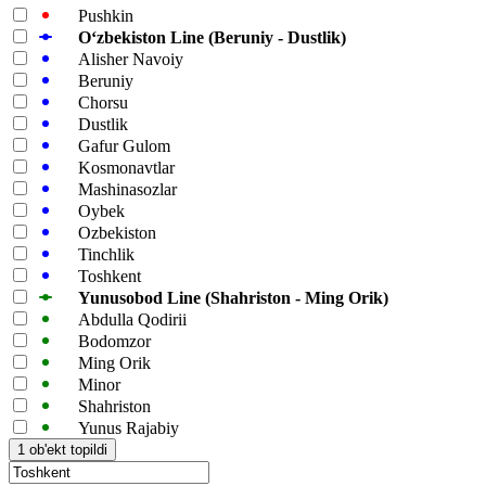
Pushkin
Oʻzbekiston Line (Beruniy - Dustlik)
Alisher Navoiy
Beruniy
Chorsu
Dustlik
Gafur Gulom
Kosmonavtlar
Mashinasozlar
Oybek
Ozbekiston
Tinchlik
Toshkent
Yunusobod Line (Shahriston - Ming Orik)
Abdulla Qodirii
Bodomzor
Ming Orik
Minor
Shahriston
Yunus Rajabiy