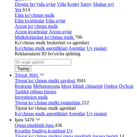
Dengiz bo‘yida uylar
Villa
Kottej
Saroy
Shahar uyi
Yer
614
Elita ko‘chmas mulk
Elita kvartiralar
Elita uylar
Arzon ko‘chmas mulk
Arzon kvartiralar
Arzon uylar
Mulkdorlardan ko'chmas mulk
796
Ko‘chmas mulk brokerlari va agentlari
Ko'chmas mulk agentliklari
Agentlar
Uy egalari
Reklamalarni ID bo'yicha qidiring
Toping
Tijorat
3041
Tijorat ko‘chmas mulki savdosi
3041
Restoran
Mehmonxona
Idora
Ishlab chiqarish
Ombor
Do'kon
Tashkil etilgan biznes
Investitsion mulk
Tijorat ko‘chmas mulki egalaridan
222
Tijorat ko‘chmas mulk agentlari
Ko'chmas mulk agentliklari
Agentlar
Uy egalari
Ijara
5470
Qisqa muddatli ijara
436
Kvartira
Studiya kvartirasi
Uy
Tijorat ko‘chmas mulkni qisqa muddatli ijaraga berish
14