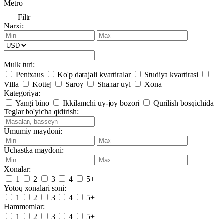
Metro
Filtr
Narxi:
Mulk turi:
Pentxaus
Ko'p darajali kvartiralar
Studiya kvartirasi
Villa
Kottej
Saroy
Shahar uyi
Xona
Kategoriya:
Yangi bino
Ikkilamchi uy-joy bozori
Qurilish bosqichida
Teglar bo'yicha qidirish:
Umumiy maydoni:
Uchastka maydoni:
Xonalar:
1
2
3
4
5+
Yotoq xonalari soni:
1
2
3
4
5+
Hammomlar:
1
2
3
4
5+