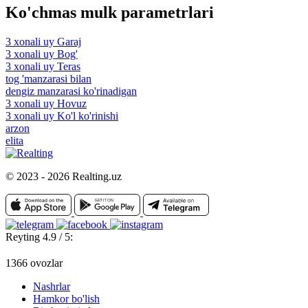
Ko'chmas mulk parametrlari
3 xonali uy Garaj
3 xonali uy Bog'
3 xonali uy Teras
tog 'manzarasi bilan
dengiz manzarasi ko'rinadigan
3 xonali uy Hovuz
3 xonali uy Ko'l ko'rinishi
arzon
elita
© 2023 - 2026 Realting.uz
Reyting 4.9 / 5:
1366 ovozlar
Nashrlar
Hamkor bo'lish