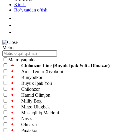
Kirish
Roʻyxatdan oʻtish
Metro
Metro yaqinida
Chilonzor Line (Buyuk Ipak Yoli - Olmazar)
Amir Temur Xiyoboni
Bunyodkor
Buyuk Ipak Yoli
Chilonzor
Hamid Olimjon
Milliy Bog
Mirzo Ulugbek
Mustaqilliq Maidoni
Novza
Olmazar
Paxtakor