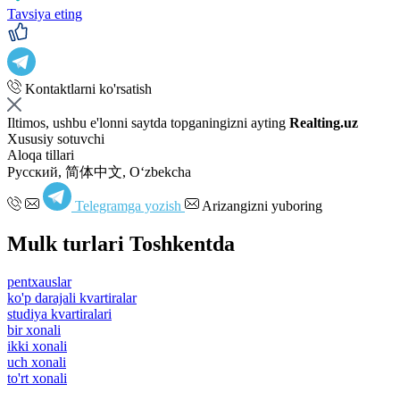
Tavsiya eting
Kontaktlarni ko'rsatish
Iltimos, ushbu e'lonni saytda topganingizni ayting
Realting.uz
Xususiy sotuvchi
Aloqa tillari
Русский, 简体中文, Oʻzbekcha
Telegramga yozish
Arizangizni yuboring
Mulk turlari Toshkentda
pentxauslar
ko'p darajali kvartiralar
studiya kvartiralari
bir xonali
ikki xonali
uch xonali
to'rt xonali