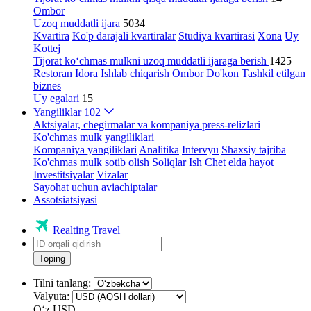
Ombor
Uzoq muddatli ijara
5034
Kvartira
Ko'p darajali kvartiralar
Studiya kvartirasi
Xona
Uy
Kottej
Tijorat ko‘chmas mulkni uzoq muddatli ijaraga berish
1425
Restoran
Idora
Ishlab chiqarish
Ombor
Do'kon
Tashkil etilgan
biznes
Uy egalari
15
Yangiliklar
102
Aktsiyalar, chegirmalar va kompaniya press-relizlari
Ko'chmas mulk yangiliklari
Kompaniya yangiliklari
Analitika
Intervyu
Shaxsiy tajriba
Ko'chmas mulk sotib olish
Soliqlar
Ish
Chet elda hayot
Investitsiyalar
Vizalar
Sayohat uchun aviachiptalar
Assotsiatsiyasi
Realting Travel
Toping
Tilni tanlang:
Valyuta:
Oʻz
USD