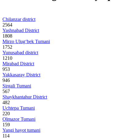
Chilanzar district
2564
Yashnabad District
1808
Mirzo Ulug‘bek Tumani
1752
Yunusabad district
1210
Mirabad District
953
Yakkasaray District
946
Sirgali Tumani
567
Shaykhantahur District
482
Uchtepa Tumani
220
Olmazor Tumani
159
Yangi hayot tumani
114