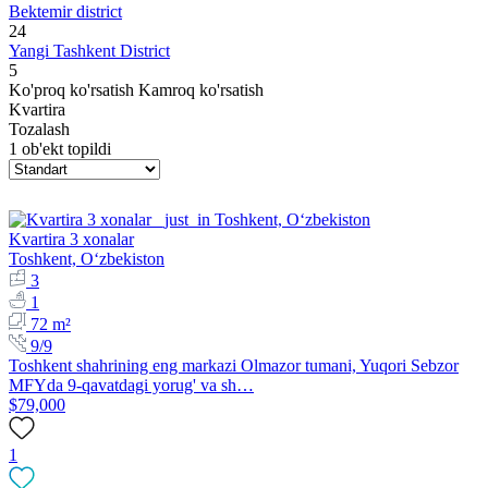
Bektemir district
24
Yangi Tashkent District
5
Ko'proq ko'rsatish
Kamroq ko'rsatish
Kvartira
Tozalash
1 ob'ekt topildi
Kvartira 3 xonalar
Toshkent, Oʻzbekiston
3
1
72 m²
9/9
Toshkent shahrining eng markazi Olmazor tumani, Yuqori Sebzor
MFYda 9-qavatdagi yorug' va sh…
$79,000
1