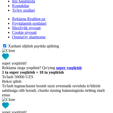
Biz haqimizda
Kontaktlar
To'lov usullari
Reklama Realting.uz
Foydalanish qoidalari
Maxfiylik siyosati
Cookie siyosati
Ommaviy shartnoma
Xaritani siljitish paytida qidiring
super yoqtirish!
Reklama sizga yoqdimi? Qo'ying
super yoqtirish
1 ta super yoqtirish = 10 ta yoqtirish
To'lash 50000 UZS
Bekor qilish
To'lash tugmachasini bosish sizni avtomatik ravishda to'ldirish
sahifasiga olib boradi, chunki sizning balansingizda rielting etarli
emas
super yoqtirish!