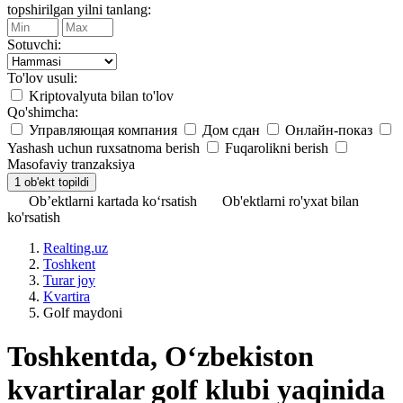
topshirilgan yilni tanlang:
Sotuvchi:
To'lov usuli:
Kriptovalyuta bilan to'lov
Qo'shimcha:
Управляющая компания
Дом сдан
Онлайн-показ
Yashash uchun ruxsatnoma berish
Fuqarolikni berish
Masofaviy tranzaksiya
Ob’ektlarni kartada ko‘rsatish
Ob'ektlarni ro'yxat bilan
ko'rsatish
Realting.uz
Toshkent
Turar joy
Kvartira
Golf maydoni
Toshkentda, Oʻzbekiston
kvartiralar golf klubi yaqinida