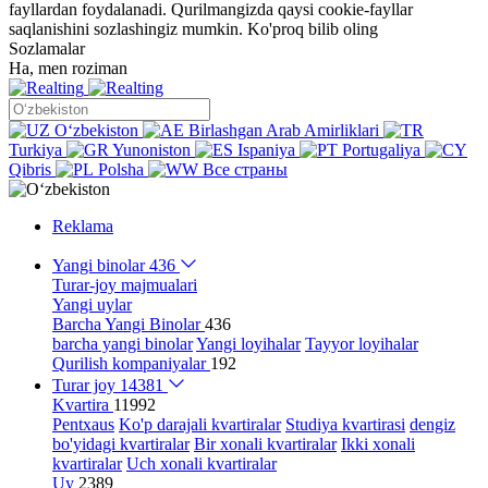
fayllardan foydalanadi. Qurilmangizda qaysi cookie-fayllar
saqlanishini sozlashingiz mumkin.
Ko'proq bilib oling
Sozlamalar
Ha, men roziman
Oʻzbekiston
Birlashgan Arab Amirliklari
Turkiya
Yunoniston
Ispaniya
Portugaliya
Qibris
Polsha
Все страны
Reklama
Yangi binolar
436
Turar-joy majmualari
Yangi uylar
Barcha Yangi Binolar
436
barcha yangi binolar
Yangi loyihalar
Tayyor loyihalar
Qurilish kompaniyalar
192
Turar joy
14381
Kvartira
11992
Pentxaus
Ko'p darajali kvartiralar
Studiya kvartirasi
dengiz
bo'yidagi kvartiralar
Bir xonali kvartiralar
Ikki xonali
kvartiralar
Uch xonali kvartiralar
Uy
2389