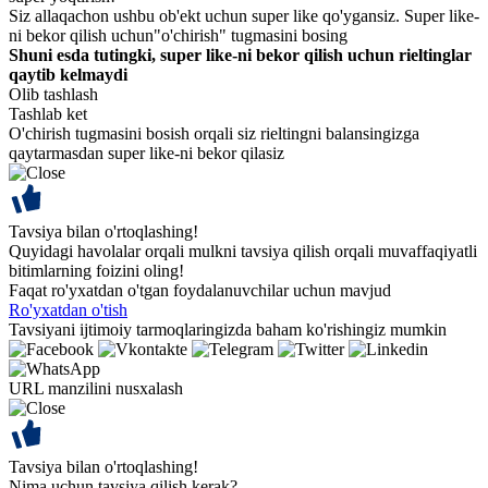
Siz allaqachon ushbu ob'ekt uchun super like qo'ygansiz. Super like-
ni bekor qilish uchun"o'chirish" tugmasini bosing
Shuni esda tutingki, super like-ni bekor qilish uchun rieltinglar
qaytib kelmaydi
Olib tashlash
Tashlab ket
O'chirish tugmasini bosish orqali siz rieltingni balansingizga
qaytarmasdan super like-ni bekor qilasiz
Tavsiya bilan o'rtoqlashing!
Quyidagi havolalar orqali mulkni tavsiya qilish orqali muvaffaqiyatli
bitimlarning foizini oling!
Faqat ro'yxatdan o'tgan foydalanuvchilar uchun mavjud
Ro'yxatdan o'tish
Tavsiyani ijtimoiy tarmoqlaringizda baham ko'rishingiz mumkin
URL manzilini nusxalash
Tavsiya bilan o'rtoqlashing!
Nima uchun tavsiya qilish kerak?