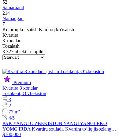
52
Samarqand
214
Namangan
7
Ko'proq ko'rsatish
Kamroq ko'rsatish
Kvartira
3 xonalar
Tozalash
3 327 ob'ektlar topildi
Premium
Kvartira 3 xonalar
Toshkent, Oʻzbekiston
3
2
77 m²
4/5
PAK YANGI O'ZBEKISTON YANGI YANGI EKO
YOMG'IRDA Kvartira sotiladi. Kvartira to‘liq jixozlang…
$100,000