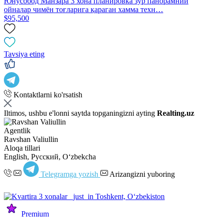
Юнусобод Манзара 3 хона планировка зўр панорамний
ойналар чимён тоғларига қараган хамма техн…
$95,500
Tavsiya eting
Kontaktlarni ko'rsatish
Iltimos, ushbu e'lonni saytda topganingizni ayting
Realting.uz
Agentlik
Ravshan Valiullin
Aloqa tillari
English, Русский, Oʻzbekcha
Telegramga yozish
Arizangizni yuboring
Premium