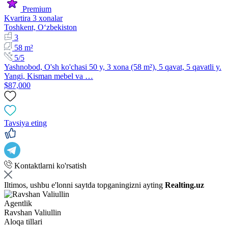
Premium
Kvartira 3 xonalar
Toshkent, Oʻzbekiston
3
58 m²
5/5
Yashnobod, O'sh ko'chasi 50 y, 3 xona (58 m²), 5 qavat, 5 qavatli y.
Yangi, Kisman mebel va …
$87,000
Tavsiya eting
Kontaktlarni ko'rsatish
Iltimos, ushbu e'lonni saytda topganingizni ayting
Realting.uz
Agentlik
Ravshan Valiullin
Aloqa tillari