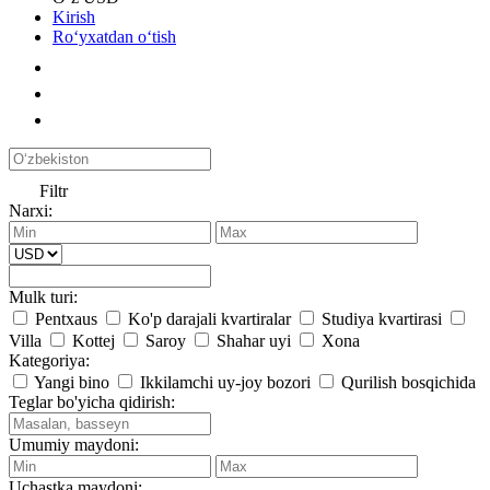
Kirish
Roʻyxatdan oʻtish
Filtr
Narxi:
Mulk turi:
Pentxaus
Ko'p darajali kvartiralar
Studiya kvartirasi
Villa
Kottej
Saroy
Shahar uyi
Xona
Kategoriya:
Yangi bino
Ikkilamchi uy-joy bozori
Qurilish bosqichida
Teglar bo'yicha qidirish:
Umumiy maydoni:
Uchastka maydoni: