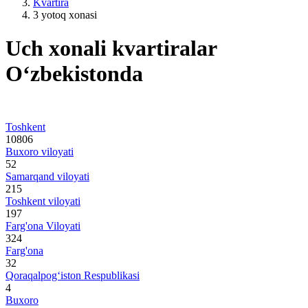
Kvartira
3 yotoq xonasi
Uch xonali kvartiralar
O‘zbekistonda
Toshkent
10806
Buxoro viloyati
52
Samarqand viloyati
215
Toshkent viloyati
197
Farg'ona Viloyati
324
Farg'ona
32
Qoraqalpogʻiston Respublikasi
4
Buxoro