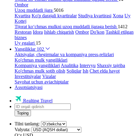
Ombor
Uzoq muddatli ijara
5016
Kvartira
Ko'p darajali kvartiralar
Studiya kvartirasi
Xona
Uy
Kottej
Tijorat ko‘chmas mulkni uzoq muddatli ijaraga berish
1412
Restoran
Idora
Ishlab chiqarish
Ombor
Do'kon
Tashkil etilgan
biznes
Uy egalari
15
Yangiliklar
102
Aktsiyalar, chegirmalar va kompaniya press-relizlari
Ko'chmas mulk yangiliklari
Kompaniya yangiliklari
Analitika
Intervyu
Shaxsiy tajriba
Ko'chmas mulk sotib olish
Soliqlar
Ish
Chet elda hayot
Investitsiyalar
Vizalar
Sayohat uchun aviachiptalar
Assotsiatsiyasi
Realting Travel
Toping
Tilni tanlang:
Valyuta:
Oʻz
USD