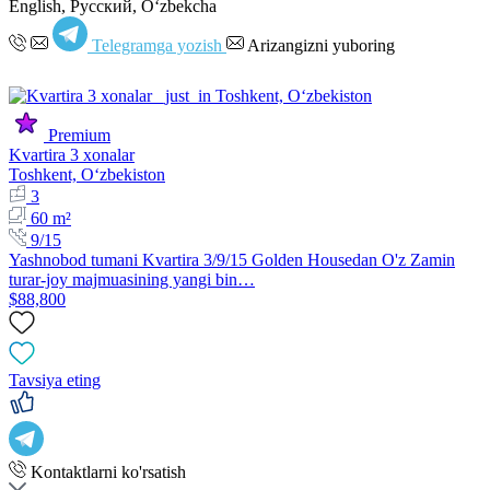
English, Русский, Oʻzbekcha
Telegramga yozish
Arizangizni yuboring
Premium
Kvartira 3 xonalar
Toshkent, Oʻzbekiston
3
60 m²
9/15
Yashnobod tumani Kvartira 3/9/15 Golden Housedan O'z Zamin
turar-joy majmuasining yangi bin…
$88,800
Tavsiya eting
Kontaktlarni ko'rsatish