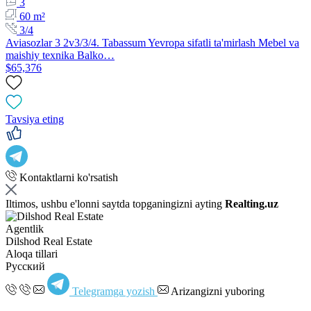
3
60 m²
3/4
Aviasozlar 3 2v3/3/4. Tabassum Yevropa sifatli ta'mirlash Mebel va
maishiy texnika Balko…
$65,376
Tavsiya eting
Kontaktlarni ko'rsatish
Iltimos, ushbu e'lonni saytda topganingizni ayting
Realting.uz
Agentlik
Dilshod Real Estate
Aloqa tillari
Русский
Telegramga yozish
Arizangizni yuboring