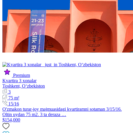
Premium
Kvartira 3 xonalar
Toshkent, Oʻzbekiston
3
75 m²
15/16
O'zmakon turar-joy majmuasidagi kvartiramni sotaman 3/15/16.
Oltin uydan 75 m2. 3 ta deraza …
$154,000