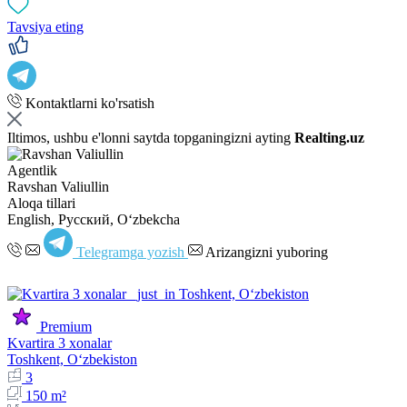
Tavsiya eting
Kontaktlarni ko'rsatish
Iltimos, ushbu e'lonni saytda topganingizni ayting
Realting.uz
Agentlik
Ravshan Valiullin
Aloqa tillari
English, Русский, Oʻzbekcha
Telegramga yozish
Arizangizni yuboring
Premium
Kvartira 3 xonalar
Toshkent, Oʻzbekiston
3
150 m²