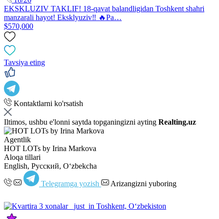
EKSKLUZIV TAKLIF! 18-qavat balandligidan Toshkent shahri
manzarali hayot! Eksklyuziv‼️ 🔥Pa…
$570,000
Tavsiya eting
Kontaktlarni ko'rsatish
Iltimos, ushbu e'lonni saytda topganingizni ayting
Realting.uz
Agentlik
HOT LOTs by Irina Markova
Aloqa tillari
English, Русский, Oʻzbekcha
Telegramga yozish
Arizangizni yuboring