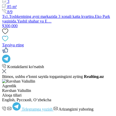
3
85 m²
8/9
Ts1.Toshkentning ayni markazida 3 xonali katta kvartira.Eko Park
yaqinida.Yashil shahar va E…
$300,000
Tavsiya eting
Kontaktlarni ko'rsatish
Iltimos, ushbu e'lonni saytda topganingizni ayting
Realting.uz
Agentlik
Ravshan Valiullin
Aloqa tillari
English, Русский, Oʻzbekcha
Telegramga yozish
Arizangizni yuboring