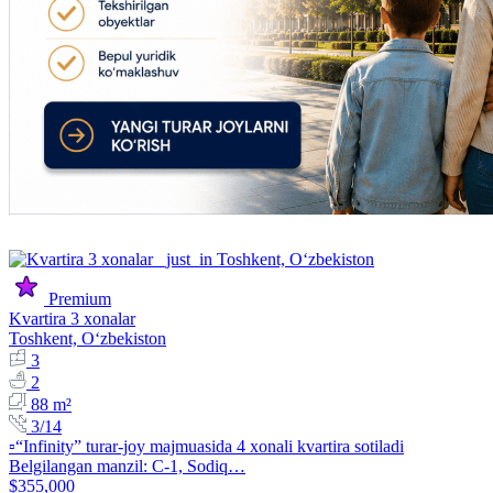
Premium
Kvartira 3 xonalar
Toshkent, Oʻzbekiston
3
2
88 m²
3/14
▫️“Infinity” turar-joy majmuasida 4 xonali kvartira sotiladi
Belgilangan manzil: C-1, Sodiq…
$355,000