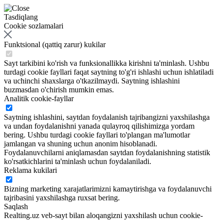
Tasdiqlang
Cookie sozlamalari
Funktsional (qattiq zarur) kukilar
Sayt tarkibini ko'rish va funksionallikka kirishni ta'minlash. Ushbu
turdagi cookie fayllari faqat saytning to'g'ri ishlashi uchun ishlatiladi
va uchinchi shaxslarga o'tkazilmaydi. Saytning ishlashini
buzmasdan o'chirish mumkin emas.
Analitik cookie-fayllar
Saytning ishlashini, saytdan foydalanish tajribangizni yaxshilashga
va undan foydalanishni yanada qulayroq qilishimizga yordam
bering. Ushbu turdagi cookie fayllari to'plangan ma'lumotlar
jamlangan va shuning uchun anonim hisoblanadi.
Foydalanuvchilarni aniqlamasdan saytdan foydalanishning statistik
ko'rsatkichlarini ta'minlash uchun foydalaniladi.
Reklama kukilari
Bizning marketing xarajatlarimizni kamaytirishga va foydalanuvchi
tajribasini yaxshilashga ruxsat bering.
Saqlash
Realting.uz veb-sayt bilan aloqangizni yaxshilash uchun cookie-