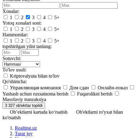
Xonalar:
1
2
3
4
5+
Yotoq xonalari soni:
1
2
3
4
5+
Hammomlar:
1
2
3
4
5+
topshirilgan yilni tanlang:
Sotuvchi:
To'lov usuli:
Kriptovalyuta bilan to'lov
Qo'shimcha:
Управляющая компания
Дом сдан
Онлайн-показ
Yashash uchun ruxsatnoma berish
Fuqarolikni berish
Masofaviy tranzaksiya
Ob’ektlarni kartada ko‘rsatish
Ob'ektlarni ro'yxat bilan
ko'rsatish
Realting.uz
Turar joy