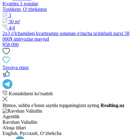
Kvartira 3 xonalar
Toshkent, Oʻzbekiston
3
50 m²
4/4
2x3 o'lchamdagi kvartiramni sotaman o'rtacha ta'mirlash narxi 58
000$ imtiyozlar mavjud
$58,000
Tavsiya eting
Kontaktlarni ko'rsatish
Iltimos, ushbu e'lonni saytda topganingizni ayting
Realting.uz
Agentlik
Ravshan Valiullin
Aloqa tillari
English, Русский, Oʻzbekcha