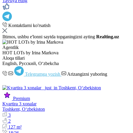
Tavsiya eting
Kontaktlarni ko'rsatish
Iltimos, ushbu e'lonni saytda topganingizni ayting
Realting.uz
Agentlik
HOT LOTs by Irina Markova
Aloqa tillari
English, Русский, Oʻzbekcha
Telegramga yozish
Arizangizni yuboring
Premium
Kvartira 3 xonalar
Toshkent, Oʻzbekiston
3
2
127 m²
18/26