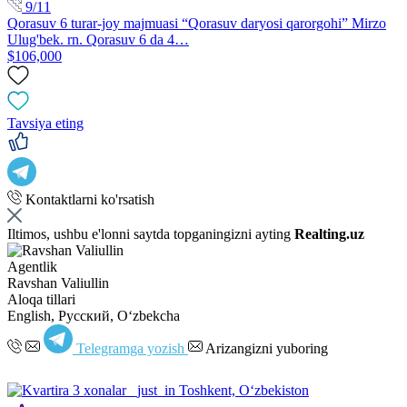
9/11
Qorasuv 6 turar-joy majmuasi “Qorasuv daryosi qarorgohi” Mirzo
Ulug'bek. rn. Qorasuv 6 da 4…
$106,000
Tavsiya eting
Kontaktlarni ko'rsatish
Iltimos, ushbu e'lonni saytda topganingizni ayting
Realting.uz
Agentlik
Ravshan Valiullin
Aloqa tillari
English, Русский, Oʻzbekcha
Telegramga yozish
Arizangizni yuboring