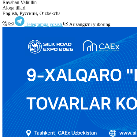
Ravshan Valiullin
Aloqa tillari
English, Русский, Oʻzbekcha
Telegramga yozish
Arizangizni yuboring