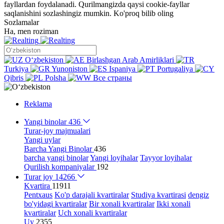
fayllardan foydalanadi. Qurilmangizda qaysi cookie-fayllar
saqlanishini sozlashingiz mumkin.
Ko'proq bilib oling
Sozlamalar
Ha, men roziman
Oʻzbekiston
Birlashgan Arab Amirliklari
Turkiya
Yunoniston
Ispaniya
Portugaliya
Qibris
Polsha
Все страны
Reklama
Yangi binolar
436
Turar-joy majmualari
Yangi uylar
Barcha Yangi Binolar
436
barcha yangi binolar
Yangi loyihalar
Tayyor loyihalar
Qurilish kompaniyalar
192
Turar joy
14266
Kvartira
11911
Pentxaus
Ko'p darajali kvartiralar
Studiya kvartirasi
dengiz
bo'yidagi kvartiralar
Bir xonali kvartiralar
Ikki xonali
kvartiralar
Uch xonali kvartiralar
Uy
2355