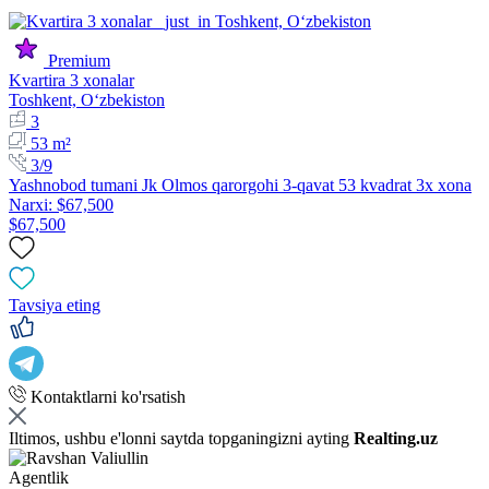
Premium
Kvartira 3 xonalar
Toshkent, Oʻzbekiston
3
53 m²
3/9
Yashnobod tumani Jk Olmos qarorgohi 3-qavat 53 kvadrat 3x xona
Narxi: $67,500
$67,500
Tavsiya eting
Kontaktlarni ko'rsatish
Iltimos, ushbu e'lonni saytda topganingizni ayting
Realting.uz
Agentlik