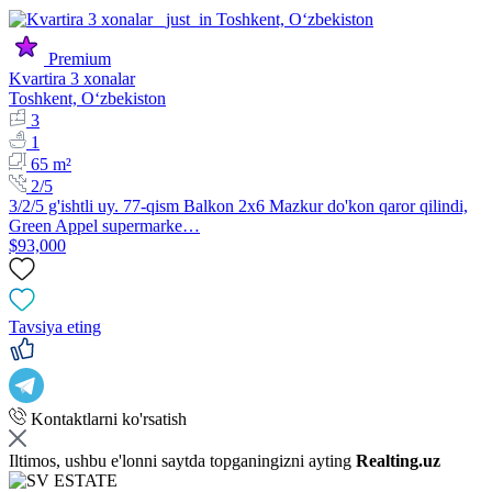
Premium
Kvartira 3 xonalar
Toshkent, Oʻzbekiston
3
1
65 m²
2/5
3/2/5 g'ishtli uy. 77-qism Balkon 2x6 Mazkur do'kon qaror qilindi,
Green Appel supermarke…
$93,000
Tavsiya eting
Kontaktlarni ko'rsatish
Iltimos, ushbu e'lonni saytda topganingizni ayting
Realting.uz