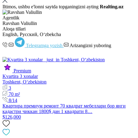
Iltimos, ushbu e'lonni saytda topganingizni ayting
Realting.uz
Agentlik
Ravshan Valiullin
Aloqa tillari
English, Русский, Oʻzbekcha
Telegramga yozish
Arizangizni yuboring
Premium
Kvartira 3 xonalar
Toshkent, Oʻzbekiston
3
70 m²
8/14
Квартира премиум ремонт 70 квадрат мебеллари бор янги
кадастри чиккан 1800$ дан 1 квадрати 8…
$126,000