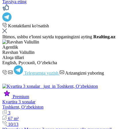
Tavsiya eting
Kontaktlarni ko'rsatish
Iltimos, ushbu e'lonni saytda topganingizni ayting
Realting.uz
Agentlik
Ravshan Valiullin
Aloqa tillari
English, Русский, Oʻzbekcha
Telegramga yozish
Arizangizni yuboring
Premium
Kvartira 3 xonalar
Toshkent, Oʻzbekiston
3
67 m²
10/13