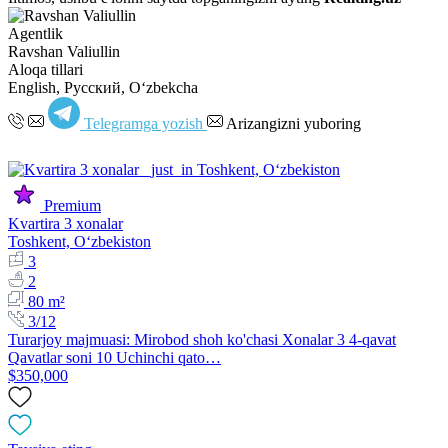
Agentlik
Ravshan Valiullin
Aloqa tillari
English, Русский, Oʻzbekcha
Telegramga yozish
Arizangizni yuboring
Premium
Kvartira 3 xonalar
Toshkent, Oʻzbekiston
3
2
80 m²
3/12
Turarjoy majmuasi: Mirobod shoh ko'chasi Xonalar 3 4-qavat
Qavatlar soni 10 Uchinchi qato…
$350,000