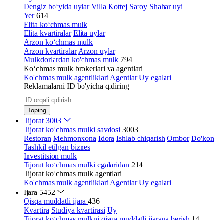
Dengiz bo‘yida uylar
Villa
Kottej
Saroy
Shahar uyi
Yer
614
Elita ko‘chmas mulk
Elita kvartiralar
Elita uylar
Arzon ko‘chmas mulk
Arzon kvartiralar
Arzon uylar
Mulkdorlardan ko'chmas mulk
794
Ko‘chmas mulk brokerlari va agentlari
Ko'chmas mulk agentliklari
Agentlar
Uy egalari
Reklamalarni ID bo'yicha qidiring
Toping
Tijorat
3003
Tijorat ko‘chmas mulki savdosi
3003
Restoran
Mehmonxona
Idora
Ishlab chiqarish
Ombor
Do'kon
Tashkil etilgan biznes
Investitsion mulk
Tijorat ko‘chmas mulki egalaridan
214
Tijorat ko‘chmas mulk agentlari
Ko'chmas mulk agentliklari
Agentlar
Uy egalari
Ijara
5452
Qisqa muddatli ijara
436
Kvartira
Studiya kvartirasi
Uy
Tijorat ko‘chmas mulkni qisqa muddatli ijaraga berish
14