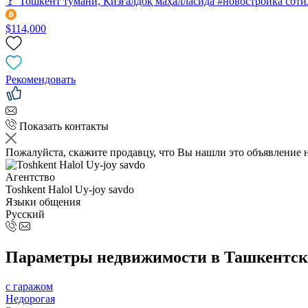
🚩 Тошкент тумани, Қизғалдоқ маҳалласида #новостройка сотила
$114,000
Рекомендовать
Показать контакты
Пожалуйста, скажите продавцу, что Вы нашли это объявление 
Агентство
Toshkent Halol Uy-joy savdo
Языки общения
Русский
Параметры недвижимости в Ташкентско
с гаражом
Недорогая