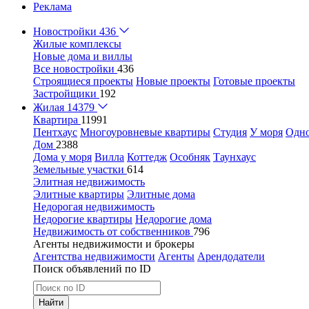
Реклама
Новостройки
436
Жилые комплексы
Новые дома и виллы
Все новостройки
436
Строящиеся проекты
Новые проекты
Готовые проекты
Застройщики
192
Жилая
14379
Квартира
11991
Пентхаус
Многоуровневые квартиры
Студия
У моря
Одн
Дом
2388
Дома у моря
Вилла
Коттедж
Особняк
Таунхаус
Земельные участки
614
Элитная недвижимость
Элитные квартиры
Элитные дома
Недорогая недвижимость
Недорогие квартиры
Недорогие дома
Недвижимость от собственников
796
Агенты недвижимости и брокеры
Агентства недвижимости
Агенты
Арендодатели
Поиск объявлений по ID
Найти