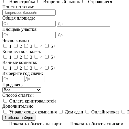
Новостройка
Вторичный рынок
Строящиеся
Поиск по тегам:
Общая площадь:
Площадь участка:
Число комнат:
1
2
3
4
5+
Количество спален:
1
2
3
4
5+
Ванные комнаты:
1
2
3
4
5+
Выберите год сдачи:
Продавец:
Способ оплаты:
Оплата криптовалютой
Дополнительно:
Управляющая компания
Дом сдан
Онлайн-показ
П
Показать объекты на карте
Показать объекты списком