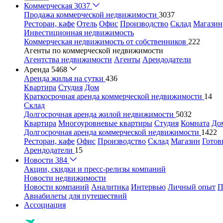
Коммерческая
3037
Продажа коммерческой недвижимости
3037
Ресторан, кафе
Отель
Офис
Производство
Склад
Магазин
Инвестиционная недвижимость
Коммерческая недвижимость от собственников
222
Агенты по коммерческой недвижимости
Агентства недвижимости
Агенты
Арендодатели
Аренда
5468
Аренда жилья на сутки
436
Квартира
Студия
Дом
Краткосрочная аренда коммерческой недвижимости
14
Склад
Долгосрочная аренда жилой недвижимости
5032
Квартира
Многоуровневые квартиры
Студия
Комната
До
Долгосрочная аренда коммерческой недвижимости
1422
Ресторан, кафе
Офис
Производство
Склад
Магазин
Готов
Арендодатели
15
Новости
384
Акции, скидки и пресс-релизы компаний
Новости недвижимости
Новости компаний
Аналитика
Интервью
Личный опыт
П
Авиабилеты для путешествий
Ассоциация