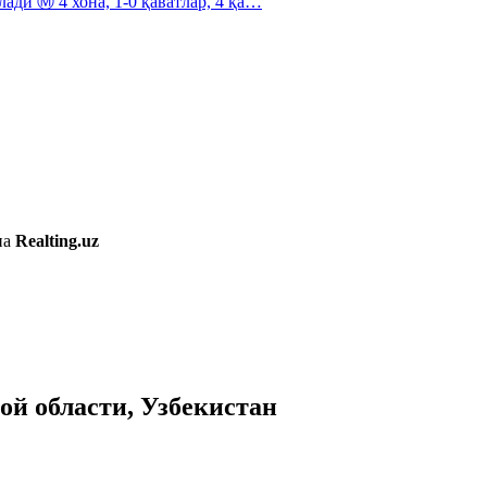
ди Ⓜ️ 4 хона, 1-0 қаватлар, 4 қа…
на
Realting.uz
й области, Узбекистан