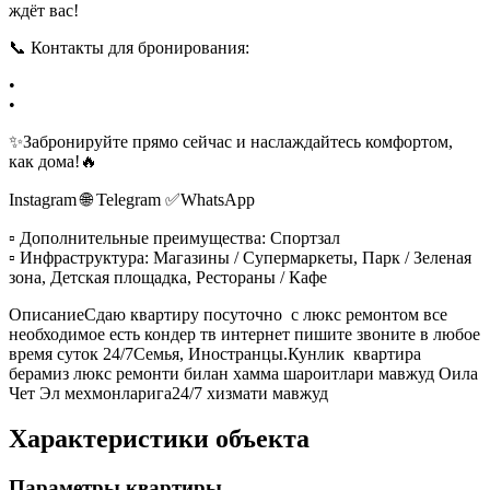
ждёт вас!
📞 Контакты для бронирования:
•
•
✨Забронируйте прямо сейчас и наслаждайтесь комфортом,
как дома!🔥
Instagram 🌐 Telegram ✅WhatsApp
▫️ Дополнительные преимущества: Спортзал
▫️ Инфраструктура: Магазины / Супермаркеты, Парк / Зеленая
зона, Детская площадка, Рестораны / Кафе
ОписаниеСдаю квартиру посуточно с люкс ремонтом все
необходимое есть кондер тв интернет пишите звоните в любое
время суток 24/7Семья, Иностранцы.Кунлик квартира
берамиз люкс ремонти билан хамма шароитлари мавжуд Оила
Чет Эл мехмонларига24/7 хизмати мавжуд
Характеристики объекта
Параметры квартиры