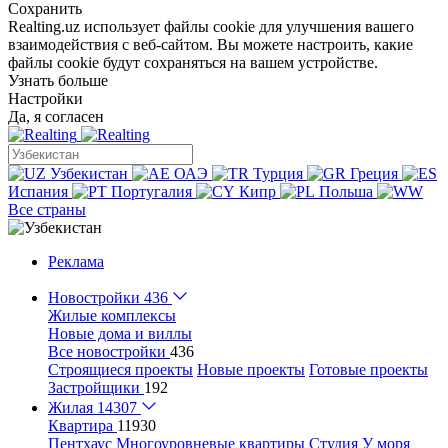
Сохранить
Realting.uz использует файлы cookie для улучшения вашего
взаимодействия с веб-сайтом. Вы можете настроить, какие
файлы cookie будут сохраняться на вашем устройстве.
Узнать больше
Настройки
Да, я согласен
Узбекистан
ОАЭ
Турция
Греция
Испания
Португалия
Кипр
Польша
Все страны
Реклама
Новостройки
436
Жилые комплексы
Новые дома и виллы
Все новостройки
436
Строящиеся проекты
Новые проекты
Готовые проекты
Застройщики
192
Жилая
14307
Квартира
11930
Пентхаус
Многоуровневые квартиры
Студия
У моря