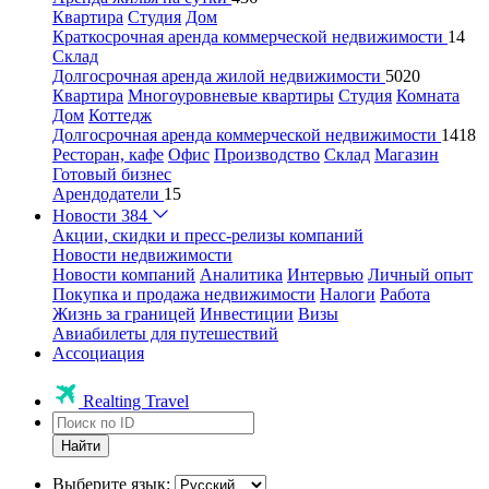
Квартира
Студия
Дом
Краткосрочная аренда коммерческой недвижимости
14
Склад
Долгосрочная аренда жилой недвижимости
5020
Квартира
Многоуровневые квартиры
Студия
Комната
Дом
Коттедж
Долгосрочная аренда коммерческой недвижимости
1418
Ресторан, кафе
Офис
Производство
Склад
Магазин
Готовый бизнес
Арендодатели
15
Новости
384
Акции, скидки и пресс-релизы компаний
Новости недвижимости
Новости компаний
Аналитика
Интервью
Личный опыт
Покупка и продажа недвижимости
Налоги
Работа
Жизнь за границей
Инвестиции
Визы
Авиабилеты для путешествий
Ассоциация
Realting Travel
Найти
Выберите язык: