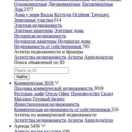
Однокомнатные
Двухкомнатные
Трехкомнатные
Дом
2377
Дома у моря
Вилла
Коттедж
Особняк
Таунхаус
Земельные участки
614
Элитная недвижимость
Элитные квартиры
Элитные дома
Недорогая недвижимость
Недорогие квартиры
Недорогие дома
Недвижимость от собственников
795
Агенты недвижимости и брокеры
Агентства недвижимости
Агенты
Арендодатели
Поиск объявлений по ID
Найти
Коммерческая
3018
Продажа коммерческой недвижимости
3018
Ресторан, кафе
Отель
Офис
Производство
Склад
Магазин
Готовый бизнес
Инвестиционная недвижимость
Коммерческая недвижимость от собственников
216
Агенты по коммерческой недвижимости
Агентства недвижимости
Агенты
Арендодатели
Аренда
5456
Аренда жилья на сутки
436