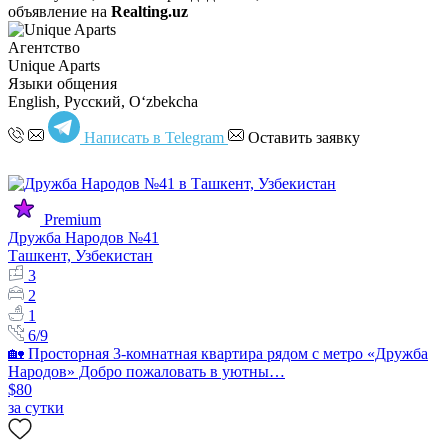
объявление на
Realting.uz
Агентство
Unique Aparts
Языки общения
English, Русский, Oʻzbekcha
Написать в Telegram
Оставить заявку
Premium
Дружба Народов №41
Ташкент, Узбекистан
3
2
1
6/9
🏡 Просторная 3-комнатная квартира рядом с метро «Дружба
Народов» Добро пожаловать в уютны…
$80
за сутки