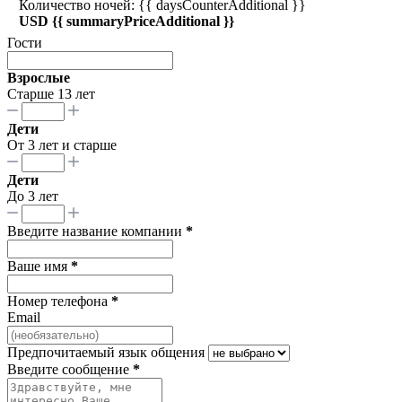
Количество ночей: {{ daysCounterAdditional }}
USD {{ summaryPriceAdditional }}
Гости
Взрослые
Старше 13 лет
Дети
От 3 лет и старше
Дети
До 3 лет
Введите название компании
*
Ваше имя
*
Номер телефона
*
Email
Предпочитаемый язык общения
Введите сообщение
*