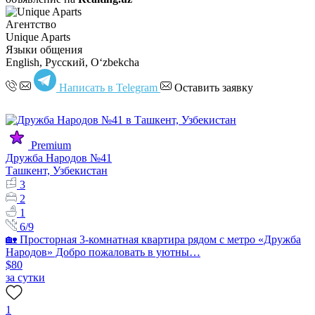
Агентство
Unique Aparts
Языки общения
English, Русский, Oʻzbekcha
Написать в Telegram
Оставить заявку
Premium
Дружба Народов №41
Ташкент, Узбекистан
3
2
1
6/9
🏡 Просторная 3-комнатная квартира рядом с метро «Дружба
Народов» Добро пожаловать в уютны…
$80
за сутки
1