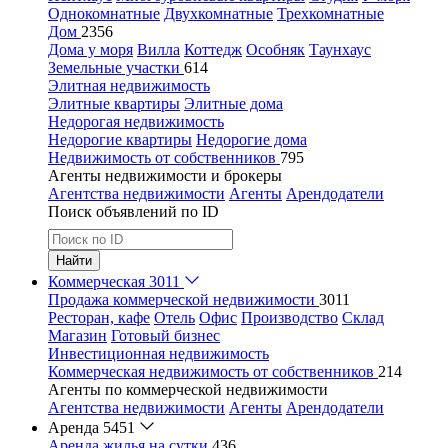
Однокомнатные
Двухкомнатные
Трехкомнатные
Дом
2356
Дома у моря
Вилла
Коттедж
Особняк
Таунхаус
Земельные участки
614
Элитная недвижимость
Элитные квартиры
Элитные дома
Недорогая недвижимость
Недорогие квартиры
Недорогие дома
Недвижимость от собственников
795
Агенты недвижимости и брокеры
Агентства недвижимости
Агенты
Арендодатели
Поиск объявлений по ID
Найти
Коммерческая
3011
Продажа коммерческой недвижимости
3011
Ресторан, кафе
Отель
Офис
Производство
Склад
Магазин
Готовый бизнес
Инвестиционная недвижимость
Коммерческая недвижимость от собственников
214
Агенты по коммерческой недвижимости
Агентства недвижимости
Агенты
Арендодатели
Аренда
5451
Аренда жилья на сутки
436