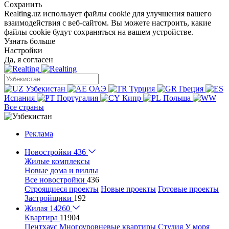
Сохранить
Realting.uz использует файлы cookie для улучшения вашего
взаимодействия с веб-сайтом. Вы можете настроить, какие
файлы cookie будут сохраняться на вашем устройстве.
Узнать больше
Настройки
Да, я согласен
Узбекистан
ОАЭ
Турция
Греция
Испания
Португалия
Кипр
Польша
Все страны
Реклама
Новостройки
436
Жилые комплексы
Новые дома и виллы
Все новостройки
436
Строящиеся проекты
Новые проекты
Готовые проекты
Застройщики
192
Жилая
14260
Квартира
11904
Пентхаус
Многоуровневые квартиры
Студия
У моря