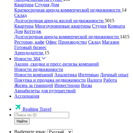
Квартира
Студия
Дом
Краткосрочная аренда коммерческой недвижимости
14
Склад
Долгосрочная аренда жилой недвижимости
5015
Квартира
Многоуровневые квартиры
Студия
Комната
Дом
Коттедж
Долгосрочная аренда коммерческой недвижимости
1415
Ресторан, кафе
Офис
Производство
Склад
Магазин
Готовый бизнес
Арендодатели
15
Новости
384
Акции, скидки и пресс-релизы компаний
Новости недвижимости
Новости компаний
Аналитика
Интервью
Личный опыт
Покупка и продажа недвижимости
Налоги
Работа
Жизнь за границей
Инвестиции
Визы
Авиабилеты для путешествий
Ассоциация
Realting Travel
Найти
Выберите язык: