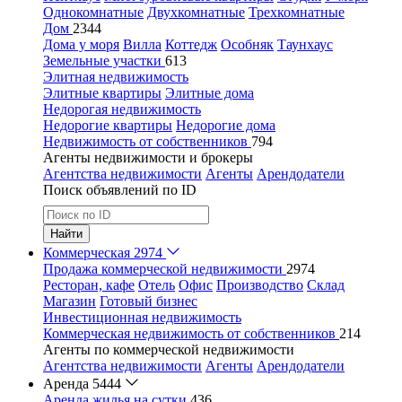
Однокомнатные
Двухкомнатные
Трехкомнатные
Дом
2344
Дома у моря
Вилла
Коттедж
Особняк
Таунхаус
Земельные участки
613
Элитная недвижимость
Элитные квартиры
Элитные дома
Недорогая недвижимость
Недорогие квартиры
Недорогие дома
Недвижимость от собственников
794
Агенты недвижимости и брокеры
Агентства недвижимости
Агенты
Арендодатели
Поиск объявлений по ID
Найти
Коммерческая
2974
Продажа коммерческой недвижимости
2974
Ресторан, кафе
Отель
Офис
Производство
Склад
Магазин
Готовый бизнес
Инвестиционная недвижимость
Коммерческая недвижимость от собственников
214
Агенты по коммерческой недвижимости
Агентства недвижимости
Агенты
Арендодатели
Аренда
5444
Аренда жилья на сутки
436