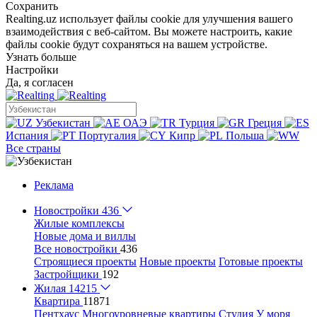
Сохранить
Realting.uz использует файлы cookie для улучшения вашего
взаимодействия с веб-сайтом. Вы можете настроить, какие
файлы cookie будут сохраняться на вашем устройстве.
Узнать больше
Настройки
Да, я согласен
Узбекистан
ОАЭ
Турция
Греция
Испания
Португалия
Кипр
Польша
Все страны
Реклама
Новостройки
436
Жилые комплексы
Новые дома и виллы
Все новостройки
436
Строящиеся проекты
Новые проекты
Готовые проекты
Застройщики
192
Жилая
14215
Квартира
11871
Пентхаус
Многоуровневые квартиры
Студия
У моря