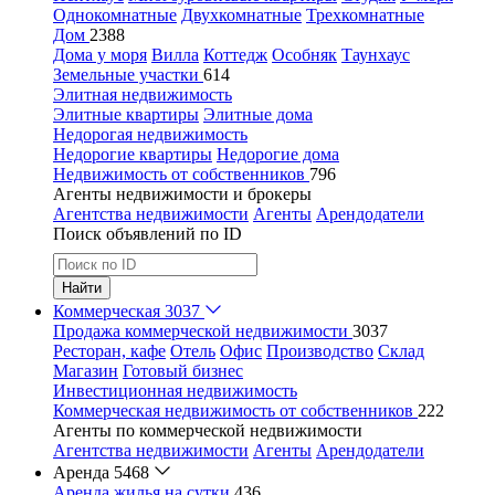
Однокомнатные
Двухкомнатные
Трехкомнатные
Дом
2388
Дома у моря
Вилла
Коттедж
Особняк
Таунхаус
Земельные участки
614
Элитная недвижимость
Элитные квартиры
Элитные дома
Недорогая недвижимость
Недорогие квартиры
Недорогие дома
Недвижимость от собственников
796
Агенты недвижимости и брокеры
Агентства недвижимости
Агенты
Арендодатели
Поиск объявлений по ID
Найти
Коммерческая
3037
Продажа коммерческой недвижимости
3037
Ресторан, кафе
Отель
Офис
Производство
Склад
Магазин
Готовый бизнес
Инвестиционная недвижимость
Коммерческая недвижимость от собственников
222
Агенты по коммерческой недвижимости
Агентства недвижимости
Агенты
Арендодатели
Аренда
5468
Аренда жилья на сутки
436