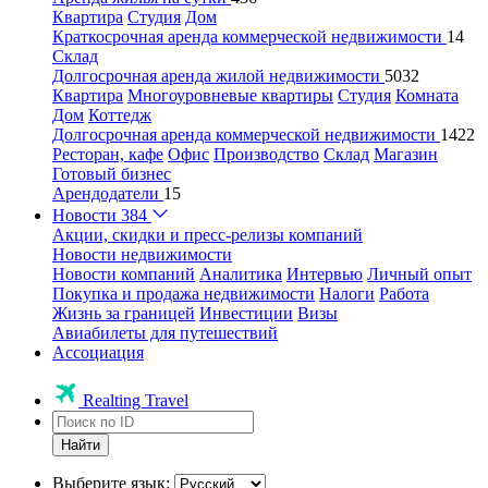
Квартира
Студия
Дом
Краткосрочная аренда коммерческой недвижимости
14
Склад
Долгосрочная аренда жилой недвижимости
5032
Квартира
Многоуровневые квартиры
Студия
Комната
Дом
Коттедж
Долгосрочная аренда коммерческой недвижимости
1422
Ресторан, кафе
Офис
Производство
Склад
Магазин
Готовый бизнес
Арендодатели
15
Новости
384
Акции, скидки и пресс-релизы компаний
Новости недвижимости
Новости компаний
Аналитика
Интервью
Личный опыт
Покупка и продажа недвижимости
Налоги
Работа
Жизнь за границей
Инвестиции
Визы
Авиабилеты для путешествий
Ассоциация
Realting Travel
Найти
Выберите язык: