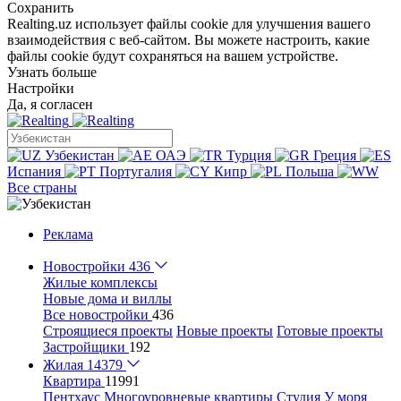
Сохранить
Realting.uz использует файлы cookie для улучшения вашего
взаимодействия с веб-сайтом. Вы можете настроить, какие
файлы cookie будут сохраняться на вашем устройстве.
Узнать больше
Настройки
Да, я согласен
Узбекистан
ОАЭ
Турция
Греция
Испания
Португалия
Кипр
Польша
Все страны
Реклама
Новостройки
436
Жилые комплексы
Новые дома и виллы
Все новостройки
436
Строящиеся проекты
Новые проекты
Готовые проекты
Застройщики
192
Жилая
14379
Квартира
11991
Пентхаус
Многоуровневые квартиры
Студия
У моря