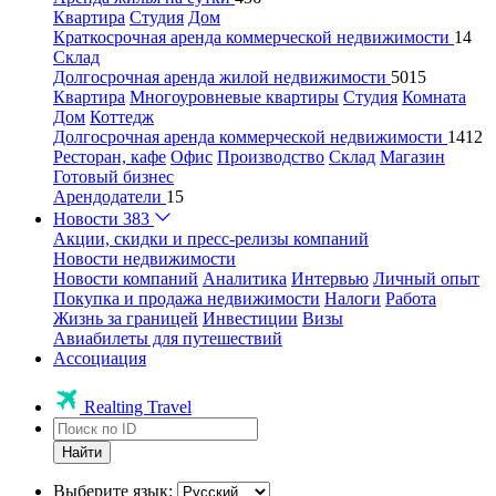
Квартира
Студия
Дом
Краткосрочная аренда коммерческой недвижимости
14
Склад
Долгосрочная аренда жилой недвижимости
5015
Квартира
Многоуровневые квартиры
Студия
Комната
Дом
Коттедж
Долгосрочная аренда коммерческой недвижимости
1412
Ресторан, кафе
Офис
Производство
Склад
Магазин
Готовый бизнес
Арендодатели
15
Новости
383
Акции, скидки и пресс-релизы компаний
Новости недвижимости
Новости компаний
Аналитика
Интервью
Личный опыт
Покупка и продажа недвижимости
Налоги
Работа
Жизнь за границей
Инвестиции
Визы
Авиабилеты для путешествий
Ассоциация
Realting Travel
Найти
Выберите язык: