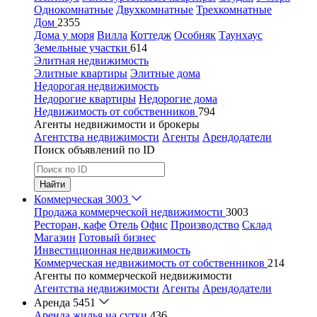
Однокомнатные
Двухкомнатные
Трехкомнатные
Дом
2355
Дома у моря
Вилла
Коттедж
Особняк
Таунхаус
Земельные участки
614
Элитная недвижимость
Элитные квартиры
Элитные дома
Недорогая недвижимость
Недорогие квартиры
Недорогие дома
Недвижимость от собственников
794
Агенты недвижимости и брокеры
Агентства недвижимости
Агенты
Арендодатели
Поиск объявлений по ID
Найти
Коммерческая
3003
Продажа коммерческой недвижимости
3003
Ресторан, кафе
Отель
Офис
Производство
Склад
Магазин
Готовый бизнес
Инвестиционная недвижимость
Коммерческая недвижимость от собственников
214
Агенты по коммерческой недвижимости
Агентства недвижимости
Агенты
Арендодатели
Аренда
5451
Аренда жилья на сутки
436