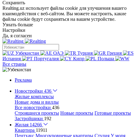
Сохранить
Realting.uz использует файлы cookie для улучшения вашего
взаимодействия с веб-сайтом. Вы можете настроить, какие
файлы cookie будут сохраняться на вашем устройстве.
Узнать больше
Настройки
Да, я согласен
Узбекистан
ОАЭ
Турция
Греция
Испания
Португалия
Кипр
Польша
Все страны
Реклама
Новостройки
436
Жилые комплексы
Новые дома и виллы
Все новостройки
436
Строящиеся проекты
Новые проекты
Готовые проекты
Застройщики
192
Жилая
14266
Квартира
11911
Пентхаус
Многоуровневые квартиры
Студия
У моря