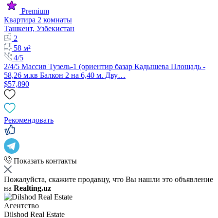
Premium
Квартира 2 комнаты
Ташкент, Узбекистан
2
58 м²
4/5
2/4/5 Массив Тузель-1 (ориентир базар Кадышева Площадь -
58,26 м.кв Балкон 2 на 6,40 м. Дву…
$57,890
Рекомендовать
Показать контакты
Пожалуйста, скажите продавцу, что Вы нашли это объявление
на
Realting.uz
Агентство
Dilshod Real Estate