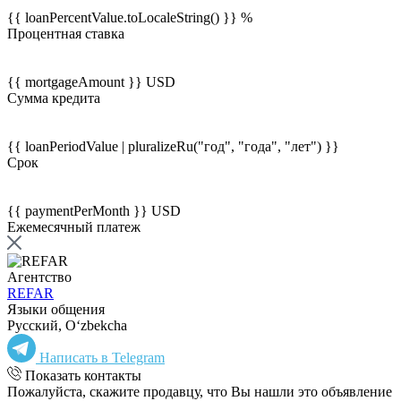
{{ loanPercentValue.toLocaleString() }} %
Процентная ставка
{{ mortgageAmount }} USD
Сумма кредита
{{ loanPeriodValue | pluralizeRu("год", "года", "лет") }}
Срок
{{ paymentPerMonth }} USD
Ежемесячный платеж
Агентство
REFAR
Языки общения
Русский, Oʻzbekcha
Написать в Telegram
Показать контакты
Пожалуйста, скажите продавцу, что Вы нашли это объявление