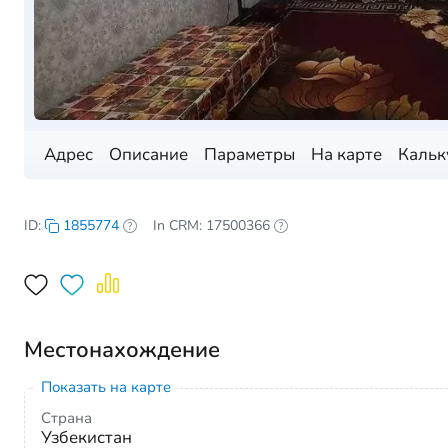
Адрес
Описание
Параметры
На карте
Кальк
ID:
1855774
In CRM: 17500366
Местонахождение
Показать на карте
Страна
Узбекистан