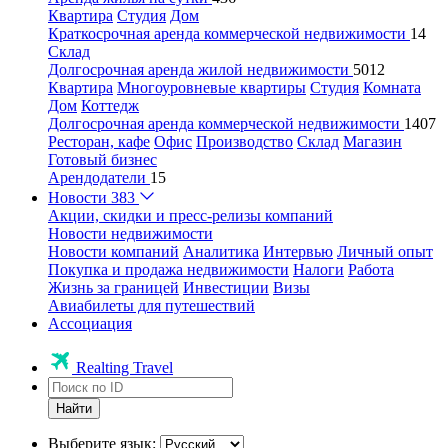
Квартира
Студия
Дом
Краткосрочная аренда коммерческой недвижимости
14
Склад
Долгосрочная аренда жилой недвижимости
5012
Квартира
Многоуровневые квартиры
Студия
Комната
Дом
Коттедж
Долгосрочная аренда коммерческой недвижимости
1407
Ресторан, кафе
Офис
Производство
Склад
Магазин
Готовый бизнес
Арендодатели
15
Новости
383
Акции, скидки и пресс-релизы компаний
Новости недвижимости
Новости компаний
Аналитика
Интервью
Личный опыт
Покупка и продажа недвижимости
Налоги
Работа
Жизнь за границей
Инвестиции
Визы
Авиабилеты для путешествий
Ассоциация
Realting Travel
Найти
Выберите язык: