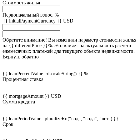
Стоимость жилья
Первоначальный взнос, %
{{ initialPaymentCurrency }} USD
Обратите внимание! Вы изменили параметр стоимости жилья
на {{ differentPrice }}%. Это влияет на актуальность расчета
ежемесячных платежей для текущего объекта недвижимости.
Вернуть обратно
{{ loanPercentValue.toLocaleString() }} %
Процентная ставка
{{ mortgageAmount }} USD
Сумма кредита
{{ loanPeriodValue | pluralizeRu("год", "года", "лет") }}
Срок