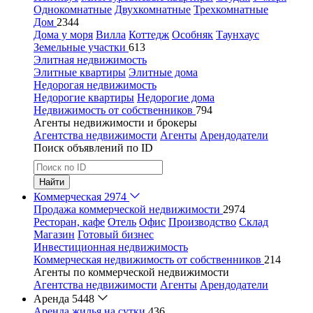
Однокомнатные
Двухкомнатные
Трехкомнатные
Дом
2344
Дома у моря
Вилла
Коттедж
Особняк
Таунхаус
Земельные участки
613
Элитная недвижимость
Элитные квартиры
Элитные дома
Недорогая недвижимость
Недорогие квартиры
Недорогие дома
Недвижимость от собственников
794
Агенты недвижимости и брокеры
Агентства недвижимости
Агенты
Арендодатели
Поиск объявлений по ID
Найти
Коммерческая
2974
Продажа коммерческой недвижимости
2974
Ресторан, кафе
Отель
Офис
Производство
Склад
Магазин
Готовый бизнес
Инвестиционная недвижимость
Коммерческая недвижимость от собственников
214
Агенты по коммерческой недвижимости
Агентства недвижимости
Агенты
Арендодатели
Аренда
5448
Аренда жилья на сутки
436