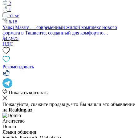
2
1
52 м²
6/18
Yangi Massiv — современный жилой комплекс нового
формата в Ташкенте, созданный для комфортно…
$42,975
НДС
Рекомендовать
Показать контакты
Пожалуйста, скажите продавцу, что Вы нашли это объявление
на
Realting.uz
Агентство
Domio
Языки общения
English, Русский, Oʻzbekcha