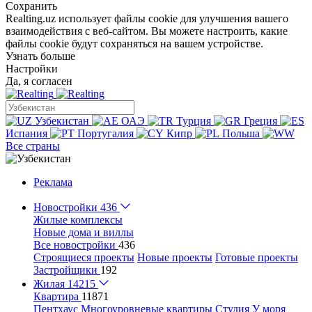
Сохранить
Realting.uz использует файлы cookie для улучшения вашего
взаимодействия с веб-сайтом. Вы можете настроить, какие
файлы cookie будут сохраняться на вашем устройстве.
Узнать больше
Настройки
Да, я согласен
Узбекистан
ОАЭ
Турция
Греция
Испания
Португалия
Кипр
Польша
Все страны
Реклама
Новостройки
436
Жилые комплексы
Новые дома и виллы
Все новостройки
436
Строящиеся проекты
Новые проекты
Готовые проекты
Застройщики
192
Жилая
14215
Квартира
11871
Пентхаус
Многоуровневые квартиры
Студия
У моря