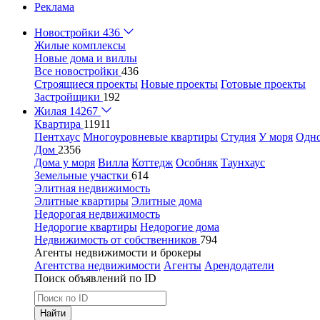
Реклама
Новостройки
436
Жилые комплексы
Новые дома и виллы
Все новостройки
436
Строящиеся проекты
Новые проекты
Готовые проекты
Застройщики
192
Жилая
14267
Квартира
11911
Пентхаус
Многоуровневые квартиры
Студия
У моря
Одн
Дом
2356
Дома у моря
Вилла
Коттедж
Особняк
Таунхаус
Земельные участки
614
Элитная недвижимость
Элитные квартиры
Элитные дома
Недорогая недвижимость
Недорогие квартиры
Недорогие дома
Недвижимость от собственников
794
Агенты недвижимости и брокеры
Агентства недвижимости
Агенты
Арендодатели
Поиск объявлений по ID
Найти