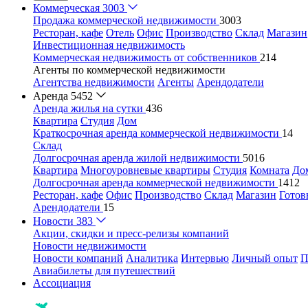
Коммерческая
3003
Продажа коммерческой недвижимости
3003
Ресторан, кафе
Отель
Офис
Производство
Склад
Магазин
Инвестиционная недвижимость
Коммерческая недвижимость от собственников
214
Агенты по коммерческой недвижимости
Агентства недвижимости
Агенты
Арендодатели
Аренда
5452
Аренда жилья на сутки
436
Квартира
Студия
Дом
Краткосрочная аренда коммерческой недвижимости
14
Склад
Долгосрочная аренда жилой недвижимости
5016
Квартира
Многоуровневые квартиры
Студия
Комната
До
Долгосрочная аренда коммерческой недвижимости
1412
Ресторан, кафе
Офис
Производство
Склад
Магазин
Готов
Арендодатели
15
Новости
383
Акции, скидки и пресс-релизы компаний
Новости недвижимости
Новости компаний
Аналитика
Интервью
Личный опыт
П
Авиабилеты для путешествий
Ассоциация