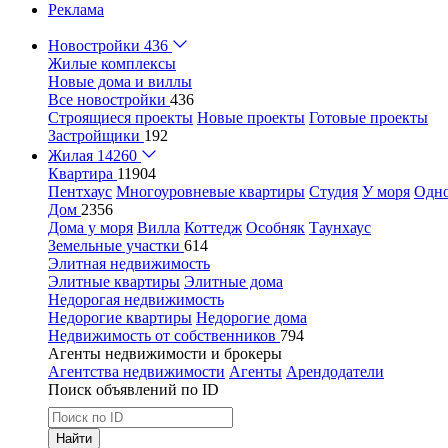
Реклама
Новостройки
436
Жилые комплексы
Новые дома и виллы
Все новостройки
436
Строящиеся проекты
Новые проекты
Готовые проекты
Застройщики
192
Жилая
14260
Квартира
11904
Пентхаус
Многоуровневые квартиры
Студия
У моря
Одн
Дом
2356
Дома у моря
Вилла
Коттедж
Особняк
Таунхаус
Земельные участки
614
Элитная недвижимость
Элитные квартиры
Элитные дома
Недорогая недвижимость
Недорогие квартиры
Недорогие дома
Недвижимость от собственников
794
Агенты недвижимости и брокеры
Агентства недвижимости
Агенты
Арендодатели
Поиск объявлений по ID
Найти