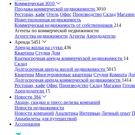
Коммерческая
3010
Продажа коммерческой недвижимости
3010
Ресторан, кафе
Отель
Офис
Производство
Склад
Магазин
Инвестиционная недвижимость
Коммерческая недвижимость от собственников
214
Агенты по коммерческой недвижимости
Агентства недвижимости
Агенты
Арендодатели
Аренда
5451
Аренда жилья на сутки
436
Квартира
Студия
Дом
Краткосрочная аренда коммерческой недвижимости
14
Склад
Долгосрочная аренда жилой недвижимости
5015
Квартира
Многоуровневые квартиры
Студия
Комната
До
Долгосрочная аренда коммерческой недвижимости
1414
Ресторан, кафе
Офис
Производство
Склад
Магазин
Готов
Арендодатели
15
Новости
384
Акции, скидки и пресс-релизы компаний
Новости недвижимости
Новости компаний
Аналитика
Интервью
Личный опыт
П
Авиабилеты для путешествий
Ассоциация