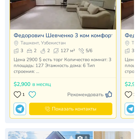
Федорович Шевченко 3 ком комфорт класс
Федо
Ташкент, Узбекистан
Таш
3
2
2
127 м²
5/6
3
Цена 2900 $ есть торг Количество комнат: 3
Цена 2
площадь: 127 Этажность дома: 6 Тип
площа
строения: …
строен
$2,900
в месяц
$2,90
Рекомендовать
1
2
Показать контакты
8