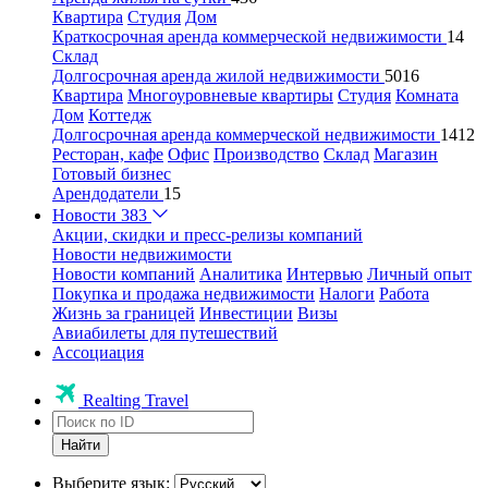
Квартира
Студия
Дом
Краткосрочная аренда коммерческой недвижимости
14
Склад
Долгосрочная аренда жилой недвижимости
5016
Квартира
Многоуровневые квартиры
Студия
Комната
Дом
Коттедж
Долгосрочная аренда коммерческой недвижимости
1412
Ресторан, кафе
Офис
Производство
Склад
Магазин
Готовый бизнес
Арендодатели
15
Новости
383
Акции, скидки и пресс-релизы компаний
Новости недвижимости
Новости компаний
Аналитика
Интервью
Личный опыт
Покупка и продажа недвижимости
Налоги
Работа
Жизнь за границей
Инвестиции
Визы
Авиабилеты для путешествий
Ассоциация
Realting Travel
Найти
Выберите язык: