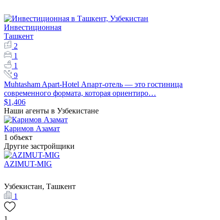
Инвестиционная
Ташкент
2
1
1
9
Muhtasham Apart-Hotel Апарт-отель — это гостиница
современного формата, которая ориентиро…
$1,406
Наши агенты в Узбекистане
Каримов Азамат
1 объект
Другие застройщики
AZIMUT-MIG
Узбекистан, Ташкент
1
1