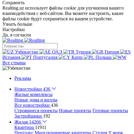
Сохранить
Realting.uz использует файлы cookie для улучшения вашего
взаимодействия с веб-сайтом. Вы можете настроить, какие
файлы cookie будут сохраняться на вашем устройстве.
Узнать больше
Настройки
Да, я согласен
Узбекистан
ОАЭ
Турция
Греция
Испания
Португалия
Кипр
Польша
Все страны
Реклама
Новостройки
436
Жилые комплексы
Новые дома и виллы
Все новостройки
436
Строящиеся проекты
Новые проекты
Готовые проекты
Застройщики
192
Жилая
14266
Квартира
11911
Пентхаус
Многоуровневые квартиры
Студия
У моря