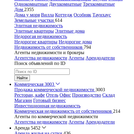
Однокомнатные
Двухкомнатные
Трехкомнатные
Дом
2355
Дома у моря
Вилла
Коттедж
Особняк
Таунхаус
Земельные участки
614
Элитная недвижимость
Элитные квартиры
Элитные дома
Недорогая недвижимость
Недорогие квартиры
Недорогие дома
Недвижимость от собственников
794
Агенты недвижимости и брокеры
Агентства недвижимости
Агенты
Арендодатели
Поиск объявлений по ID
Найти
Коммерческая
3003
Продажа коммерческой недвижимости
3003
Ресторан, кафе
Отель
Офис
Производство
Склад
Магазин
Готовый бизнес
Инвестиционная недвижимость
Коммерческая недвижимость от собственников
214
Агенты по коммерческой недвижимости
Агентства недвижимости
Агенты
Арендодатели
Аренда
5452
Аренда жилья на сутки
436