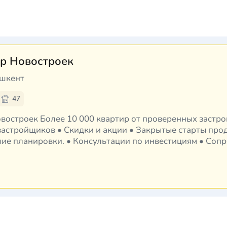
р Новостроек
ашкент
47
ренных застройщиков Ташкента •
астройщиков • Скидки и акции • Закрытые старты про
шие планировки. • Консультации по инвестициям • Соп
й • Бесплатная приёмка кварт…