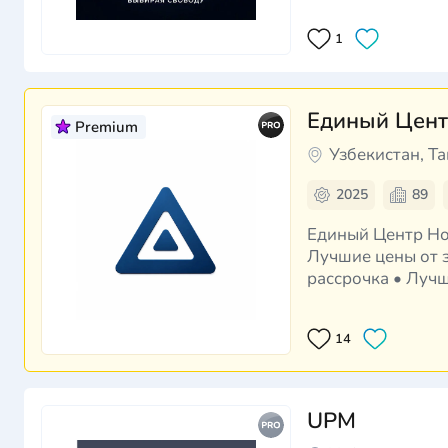
1
Единый Цент
Premium
Узбекистан, Т
2025
89
Единый Центр Новостроек Более 10 000 квартир от прове
Лучшие цены от з
рассрочка • Луч
получения ключе
14
UPM