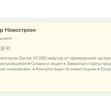
р Новостроек
ашкент
47
ренных застройщиков Ташкента •
астройщиков • Скидки и акции • Закрытые старты про
шие планировки. • Консультации по инвестициям • Соп
й • Бесплатная приёмка кварт…