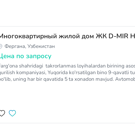
Многоквартирный жилой дом ЖК D-MIR 
Фергана, Узбекистан
Цена по запросу
Farg'ona shahridagi takrorlanmas loyihalardan birining aso
ilish kompaniyasi, Yuqorida ko'rsatilgan bino 9-qavatli turar joy majmuasi
bo'lib, uning har bir qavatida 5 ta xonadon mavjud. Avtomo
avtoturargoh Uzog'ingiz yaqin bo'lishi uchun 1- qavatdagi …