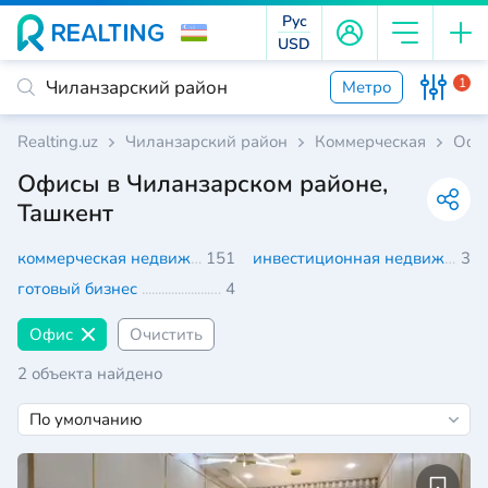
Рус
USD
1
Метро
Realting.uz
Чиланзарский район
Коммерческая
Офи
Офисы в Чиланзарском районе,
Ташкент
коммерческая недвижимость
151
инвестиционная недвижимость
3
готовый бизнес
4
Офис
Очистить
2 объекта найдено