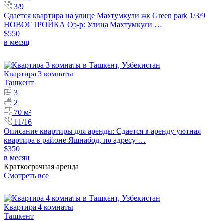
3/9
Сдается квартира на улице Махтумкули жк Green park 1/3/9
НОВОСТРОЙКА Ор-р: Улица Махтумкули …
$550
в месяц
Квартира 3 комнаты
Ташкент
3
2
70 м²
11/16
Описание квартиры для аренды: Сдается в аренду уютная
квартира в районе Яшнабод, по адресу …
$350
в месяц
Краткосрочная аренда
Смотреть все
Квартира 4 комнаты
Ташкент