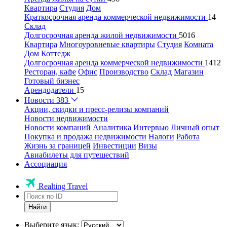
Квартира
Студия
Дом
Краткосрочная аренда коммерческой недвижимости
14
Склад
Долгосрочная аренда жилой недвижимости
5016
Квартира
Многоуровневые квартиры
Студия
Комната
Дом
Коттедж
Долгосрочная аренда коммерческой недвижимости
1412
Ресторан, кафе
Офис
Производство
Склад
Магазин
Готовый бизнес
Арендодатели
15
Новости
383
Акции, скидки и пресс-релизы компаний
Новости недвижимости
Новости компаний
Аналитика
Интервью
Личный опыт
Покупка и продажа недвижимости
Налоги
Работа
Жизнь за границей
Инвестиции
Визы
Авиабилеты для путешествий
Ассоциация
Realting Travel
Найти
Выберите язык: