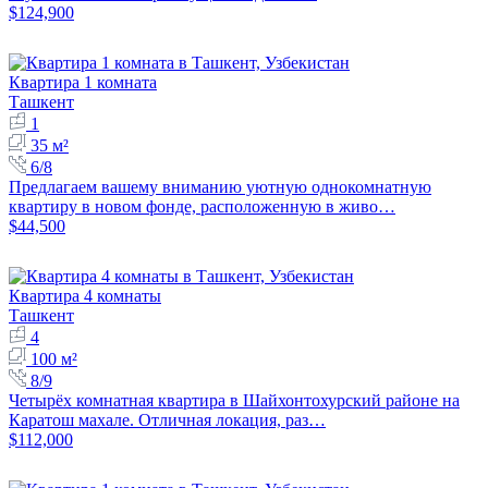
$124,900
Квартира 1 комната
Ташкент
1
35 м²
6/8
Предлагаем вашему вниманию уютную однокомнатную
квартиру в новом фонде, расположенную в живо…
$44,500
Квартира 4 комнаты
Ташкент
4
100 м²
8/9
Четырёх комнатная квартира в Шайхонтохурский районе на
Каратош махале. Отличная локация, раз…
$112,000