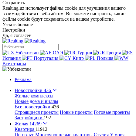
Сохранить
Realting.uz использует файлы cookie для улучшения вашего
взаимодействия с веб-сайтом. Вы можете настроить, какие
файлы cookie будут сохраняться на вашем устройстве.
Узнать больше
Настройки
Да, я согласен
Узбекистан
ОАЭ
Турция
Греция
Испания
Португалия
Кипр
Польша
Все страны
Реклама
Новостройки
436
Жилые комплексы
Новые дома и виллы
Все новостройки
436
Строящиеся проекты
Новые проекты
Готовые проекты
Застройщики
192
Жилая
14269
Квартира
11912
Пентхаус
Многоуровневые квартиры
Студия
У моря