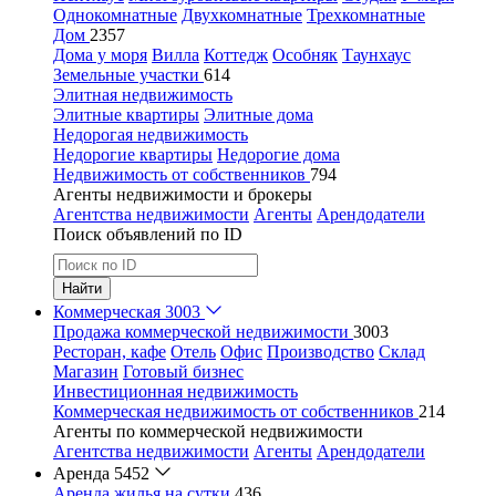
Однокомнатные
Двухкомнатные
Трехкомнатные
Дом
2357
Дома у моря
Вилла
Коттедж
Особняк
Таунхаус
Земельные участки
614
Элитная недвижимость
Элитные квартиры
Элитные дома
Недорогая недвижимость
Недорогие квартиры
Недорогие дома
Недвижимость от собственников
794
Агенты недвижимости и брокеры
Агентства недвижимости
Агенты
Арендодатели
Поиск объявлений по ID
Найти
Коммерческая
3003
Продажа коммерческой недвижимости
3003
Ресторан, кафе
Отель
Офис
Производство
Склад
Магазин
Готовый бизнес
Инвестиционная недвижимость
Коммерческая недвижимость от собственников
214
Агенты по коммерческой недвижимости
Агентства недвижимости
Агенты
Арендодатели
Аренда
5452
Аренда жилья на сутки
436