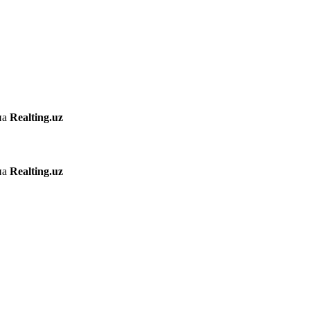
на
Realting.uz
на
Realting.uz