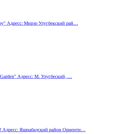
oy" Адресс: Мирзо Улугбекский рай…
Garden" Адресс: М. Улугбеский, …
! Адресс: Яшнабадский район Ориенти…