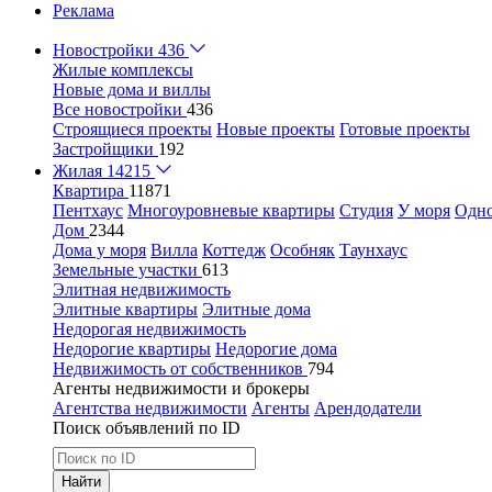
Реклама
Новостройки
436
Жилые комплексы
Новые дома и виллы
Все новостройки
436
Строящиеся проекты
Новые проекты
Готовые проекты
Застройщики
192
Жилая
14215
Квартира
11871
Пентхаус
Многоуровневые квартиры
Студия
У моря
Одн
Дом
2344
Дома у моря
Вилла
Коттедж
Особняк
Таунхаус
Земельные участки
613
Элитная недвижимость
Элитные квартиры
Элитные дома
Недорогая недвижимость
Недорогие квартиры
Недорогие дома
Недвижимость от собственников
794
Агенты недвижимости и брокеры
Агентства недвижимости
Агенты
Арендодатели
Поиск объявлений по ID
Найти