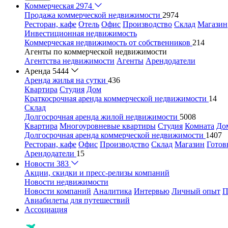
Коммерческая
2974
Продажа коммерческой недвижимости
2974
Ресторан, кафе
Отель
Офис
Производство
Склад
Магазин
Инвестиционная недвижимость
Коммерческая недвижимость от собственников
214
Агенты по коммерческой недвижимости
Агентства недвижимости
Агенты
Арендодатели
Аренда
5444
Аренда жилья на сутки
436
Квартира
Студия
Дом
Краткосрочная аренда коммерческой недвижимости
14
Склад
Долгосрочная аренда жилой недвижимости
5008
Квартира
Многоуровневые квартиры
Студия
Комната
До
Долгосрочная аренда коммерческой недвижимости
1407
Ресторан, кафе
Офис
Производство
Склад
Магазин
Готов
Арендодатели
15
Новости
383
Акции, скидки и пресс-релизы компаний
Новости недвижимости
Новости компаний
Аналитика
Интервью
Личный опыт
П
Авиабилеты для путешествий
Ассоциация