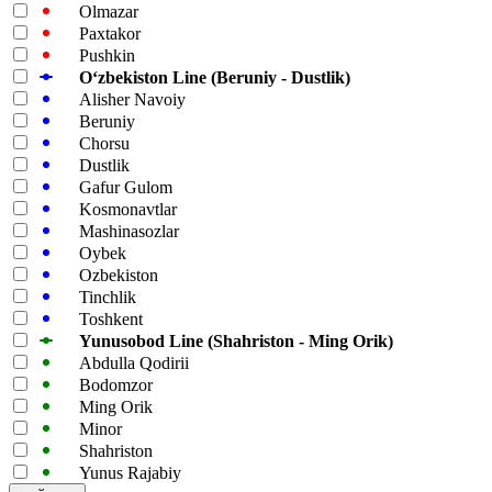
Olmazar
Paxtakor
Pushkin
Oʻzbekiston Line (Beruniy - Dustlik)
Alisher Navoiy
Beruniy
Chorsu
Dustlik
Gafur Gulom
Kosmonavtlar
Mashinasozlar
Oybek
Ozbekiston
Tinchlik
Toshkent
Yunusobod Line (Shahriston - Ming Orik)
Abdulla Qodirii
Bodomzor
Ming Orik
Minor
Shahriston
Yunus Rajabiy