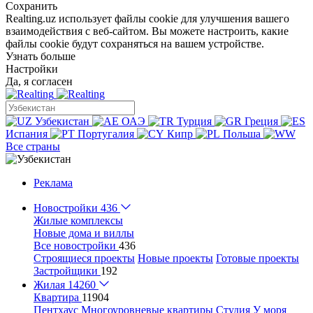
Сохранить
Realting.uz использует файлы cookie для улучшения вашего
взаимодействия с веб-сайтом. Вы можете настроить, какие
файлы cookie будут сохраняться на вашем устройстве.
Узнать больше
Настройки
Да, я согласен
Узбекистан
ОАЭ
Турция
Греция
Испания
Португалия
Кипр
Польша
Все страны
Реклама
Новостройки
436
Жилые комплексы
Новые дома и виллы
Все новостройки
436
Строящиеся проекты
Новые проекты
Готовые проекты
Застройщики
192
Жилая
14260
Квартира
11904
Пентхаус
Многоуровневые квартиры
Студия
У моря