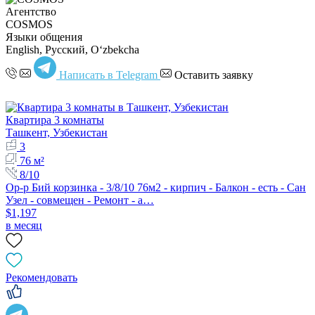
Агентство
COSMOS
Языки общения
English, Русский, Oʻzbekcha
Написать в Telegram
Оставить заявку
Квартира 3 комнаты
Ташкент, Узбекистан
3
76 м²
8/10
Ор-р Бий корзинка - 3/8/10 76м2 - кирпич - Балкон - есть - Сан
Узел - совмещен - Ремонт - а…
$1,197
в месяц
Рекомендовать