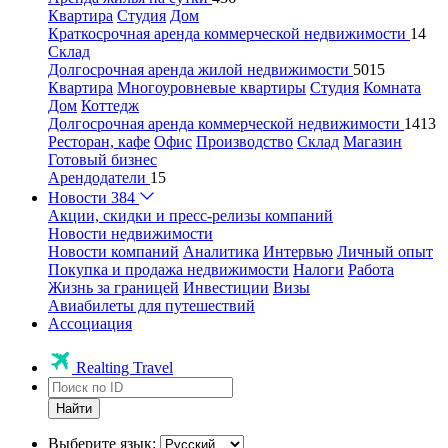
Квартира
Студия
Дом
Краткосрочная аренда коммерческой недвижимости
14
Склад
Долгосрочная аренда жилой недвижимости
5015
Квартира
Многоуровневые квартиры
Студия
Комната
Дом
Коттедж
Долгосрочная аренда коммерческой недвижимости
1413
Ресторан, кафе
Офис
Производство
Склад
Магазин
Готовый бизнес
Арендодатели
15
Новости
384
Акции, скидки и пресс-релизы компаний
Новости недвижимости
Новости компаний
Аналитика
Интервью
Личный опыт
Покупка и продажа недвижимости
Налоги
Работа
Жизнь за границей
Инвестиции
Визы
Авиабилеты для путешествий
Ассоциация
Realting Travel
Найти
Выберите язык: