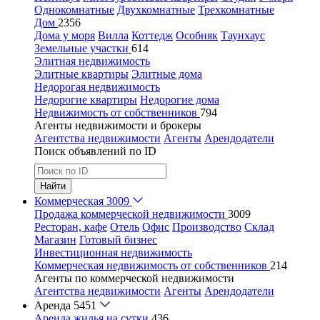
Однокомнатные
Двухкомнатные
Трехкомнатные
Дом
2356
Дома у моря
Вилла
Коттедж
Особняк
Таунхаус
Земельные участки
614
Элитная недвижимость
Элитные квартиры
Элитные дома
Недорогая недвижимость
Недорогие квартиры
Недорогие дома
Недвижимость от собственников
794
Агенты недвижимости и брокеры
Агентства недвижимости
Агенты
Арендодатели
Поиск объявлений по ID
Найти
Коммерческая
3009
Продажа коммерческой недвижимости
3009
Ресторан, кафе
Отель
Офис
Производство
Склад
Магазин
Готовый бизнес
Инвестиционная недвижимость
Коммерческая недвижимость от собственников
214
Агенты по коммерческой недвижимости
Агентства недвижимости
Агенты
Арендодатели
Аренда
5451
Аренда жилья на сутки
436