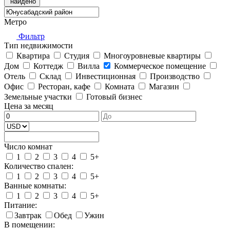
Метро
Фильтр
Тип недвижимости
Квартира
Студия
Многоуровневые квартиры
Дом
Коттедж
Вилла
Коммерческое помещение
Отель
Склад
Инвестиционная
Производство
Офис
Ресторан, кафе
Комната
Магазин
Земельные участки
Готовый бизнес
Цена за месяц
Число комнат
1
2
3
4
5+
Количество спален:
1
2
3
4
5+
Ванные комнаты:
1
2
3
4
5+
Питание:
Завтрак
Обед
Ужин
В помещении: