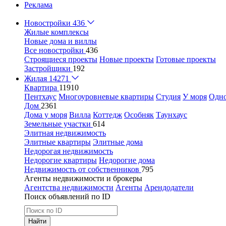
Реклама
Новостройки
436
Жилые комплексы
Новые дома и виллы
Все новостройки
436
Строящиеся проекты
Новые проекты
Готовые проекты
Застройщики
192
Жилая
14271
Квартира
11910
Пентхаус
Многоуровневые квартиры
Студия
У моря
Одн
Дом
2361
Дома у моря
Вилла
Коттедж
Особняк
Таунхаус
Земельные участки
614
Элитная недвижимость
Элитные квартиры
Элитные дома
Недорогая недвижимость
Недорогие квартиры
Недорогие дома
Недвижимость от собственников
795
Агенты недвижимости и брокеры
Агентства недвижимости
Агенты
Арендодатели
Поиск объявлений по ID
Найти