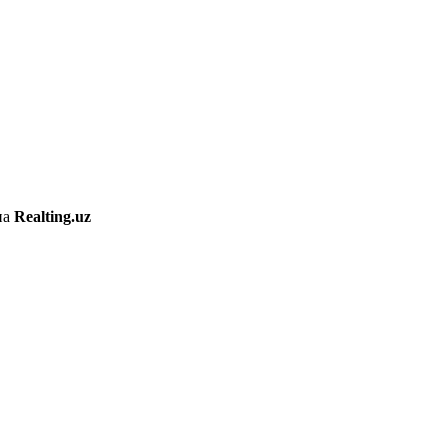
на
Realting.uz