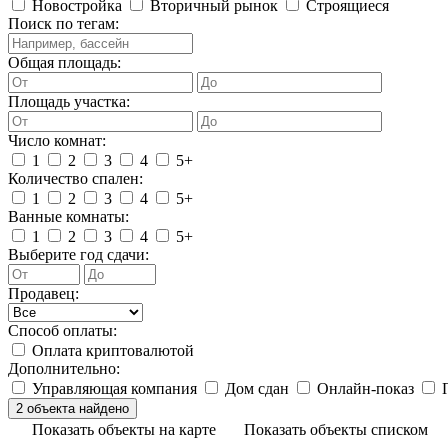
Новостройка
Вторичный рынок
Строящиеся
Поиск по тегам:
Общая площадь:
Площадь участка:
Число комнат:
1
2
3
4
5+
Количество спален:
1
2
3
4
5+
Ванные комнаты:
1
2
3
4
5+
Выберите год сдачи:
Продавец:
Способ оплаты:
Оплата криптовалютой
Дополнительно:
Управляющая компания
Дом сдан
Онлайн-показ
П
Показать объекты на карте
Показать объекты списком