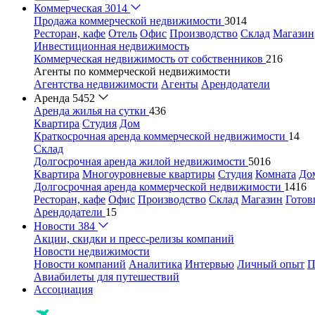
Коммерческая
3014
Продажа коммерческой недвижимости
3014
Ресторан, кафе
Отель
Офис
Производство
Склад
Магазин
Инвестиционная недвижимость
Коммерческая недвижимость от собственников
216
Агенты по коммерческой недвижимости
Агентства недвижимости
Агенты
Арендодатели
Аренда
5452
Аренда жилья на сутки
436
Квартира
Студия
Дом
Краткосрочная аренда коммерческой недвижимости
14
Склад
Долгосрочная аренда жилой недвижимости
5016
Квартира
Многоуровневые квартиры
Студия
Комната
До
Долгосрочная аренда коммерческой недвижимости
1416
Ресторан, кафе
Офис
Производство
Склад
Магазин
Готов
Арендодатели
15
Новости
384
Акции, скидки и пресс-релизы компаний
Новости недвижимости
Новости компаний
Аналитика
Интервью
Личный опыт
П
Авиабилеты для путешествий
Ассоциация