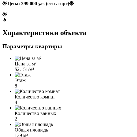
🌟
Цена:
299 000 у.е.
(есть торг)🌟
🌟
🌟
Характеристики объекта
Параметры квартиры
Цена за м²
$2,151/м²
Этаж
8
Количество комнат
4
Количество ванных
2
Общая площадь
139 м²