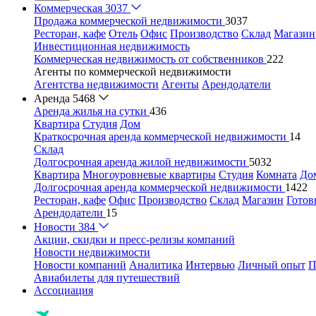
Коммерческая
3037
Продажа коммерческой недвижимости
3037
Ресторан, кафе
Отель
Офис
Производство
Склад
Магазин
Инвестиционная недвижимость
Коммерческая недвижимость от собственников
222
Агенты по коммерческой недвижимости
Агентства недвижимости
Агенты
Арендодатели
Аренда
5468
Аренда жилья на сутки
436
Квартира
Студия
Дом
Краткосрочная аренда коммерческой недвижимости
14
Склад
Долгосрочная аренда жилой недвижимости
5032
Квартира
Многоуровневые квартиры
Студия
Комната
До
Долгосрочная аренда коммерческой недвижимости
1422
Ресторан, кафе
Офис
Производство
Склад
Магазин
Готов
Арендодатели
15
Новости
384
Акции, скидки и пресс-релизы компаний
Новости недвижимости
Новости компаний
Аналитика
Интервью
Личный опыт
П
Авиабилеты для путешествий
Ассоциация