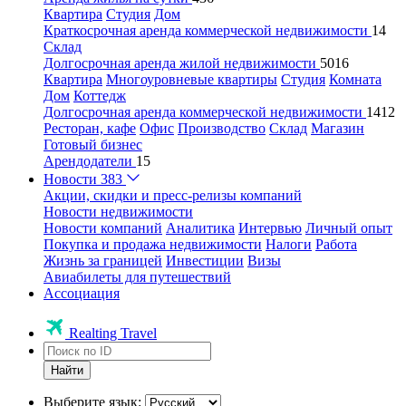
Квартира
Студия
Дом
Краткосрочная аренда коммерческой недвижимости
14
Склад
Долгосрочная аренда жилой недвижимости
5016
Квартира
Многоуровневые квартиры
Студия
Комната
Дом
Коттедж
Долгосрочная аренда коммерческой недвижимости
1412
Ресторан, кафе
Офис
Производство
Склад
Магазин
Готовый бизнес
Арендодатели
15
Новости
383
Акции, скидки и пресс-релизы компаний
Новости недвижимости
Новости компаний
Аналитика
Интервью
Личный опыт
Покупка и продажа недвижимости
Налоги
Работа
Жизнь за границей
Инвестиции
Визы
Авиабилеты для путешествий
Ассоциация
Realting Travel
Найти
Выберите язык: