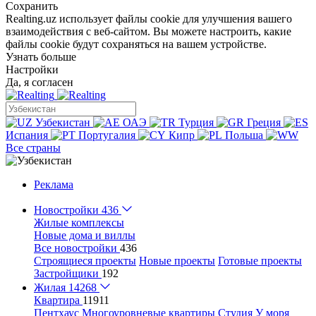
Сохранить
Realting.uz использует файлы cookie для улучшения вашего
взаимодействия с веб-сайтом. Вы можете настроить, какие
файлы cookie будут сохраняться на вашем устройстве.
Узнать больше
Настройки
Да, я согласен
Узбекистан
ОАЭ
Турция
Греция
Испания
Португалия
Кипр
Польша
Все страны
Реклама
Новостройки
436
Жилые комплексы
Новые дома и виллы
Все новостройки
436
Строящиеся проекты
Новые проекты
Готовые проекты
Застройщики
192
Жилая
14268
Квартира
11911
Пентхаус
Многоуровневые квартиры
Студия
У моря