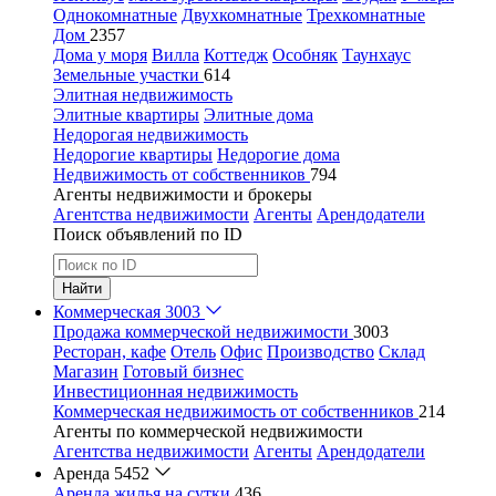
Однокомнатные
Двухкомнатные
Трехкомнатные
Дом
2357
Дома у моря
Вилла
Коттедж
Особняк
Таунхаус
Земельные участки
614
Элитная недвижимость
Элитные квартиры
Элитные дома
Недорогая недвижимость
Недорогие квартиры
Недорогие дома
Недвижимость от собственников
794
Агенты недвижимости и брокеры
Агентства недвижимости
Агенты
Арендодатели
Поиск объявлений по ID
Найти
Коммерческая
3003
Продажа коммерческой недвижимости
3003
Ресторан, кафе
Отель
Офис
Производство
Склад
Магазин
Готовый бизнес
Инвестиционная недвижимость
Коммерческая недвижимость от собственников
214
Агенты по коммерческой недвижимости
Агентства недвижимости
Агенты
Арендодатели
Аренда
5452
Аренда жилья на сутки
436