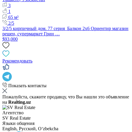
3
1
65 м²
2/5
3/2/5 кирпичный дом. 77 серия Балкон 2х6 Ориентир магазин
решен, супермаркет Грин …
$93,000
Рекомендовать
Показать контакты
Пожалуйста, скажите продавцу, что Вы нашли это объявление
на
Realting.uz
Агентство
SV Real Estate
Языки общения
English, Русский, Oʻzbekcha