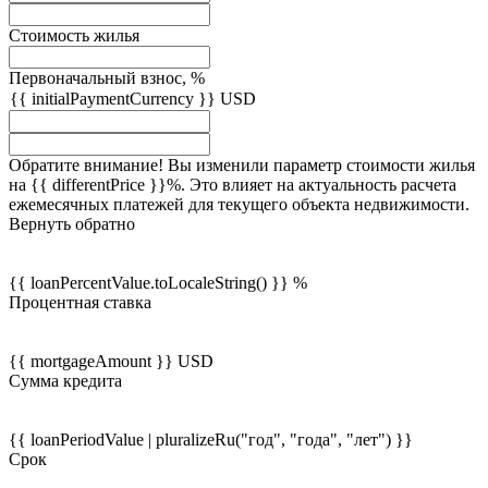
Стоимость жилья
Первоначальный взнос, %
{{ initialPaymentCurrency }} USD
Обратите внимание! Вы изменили параметр стоимости жилья
на {{ differentPrice }}%. Это влияет на актуальность расчета
ежемесячных платежей для текущего объекта недвижимости.
Вернуть обратно
{{ loanPercentValue.toLocaleString() }} %
Процентная ставка
{{ mortgageAmount }} USD
Сумма кредита
{{ loanPeriodValue | pluralizeRu("год", "года", "лет") }}
Срок