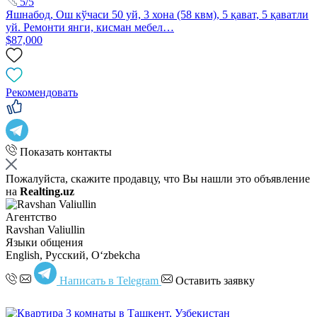
5/5
Яшнабод, Ош кўчаси 50 уй, 3 хона (58 квм), 5 қават, 5 қаватли
уй. Ремонти янги, кисман мебел…
$87,000
Рекомендовать
Показать контакты
Пожалуйста, скажите продавцу, что Вы нашли это объявление
на
Realting.uz
Агентство
Ravshan Valiullin
Языки общения
English, Русский, Oʻzbekcha
Написать в Telegram
Оставить заявку