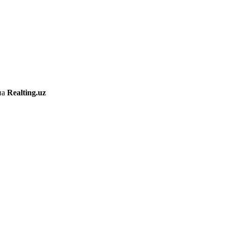
на
Realting.uz