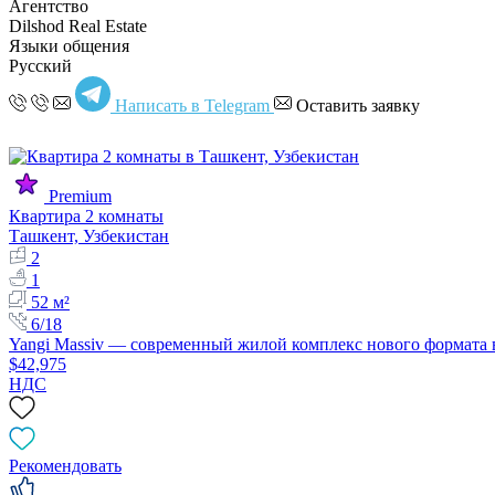
Агентство
Dilshod Real Estate
Языки общения
Русский
Написать в Telegram
Оставить заявку
Premium
Квартира 2 комнаты
Ташкент, Узбекистан
2
1
52 м²
6/18
Yangi Massiv — современный жилой комплекс нового формата
$42,975
НДС
Рекомендовать