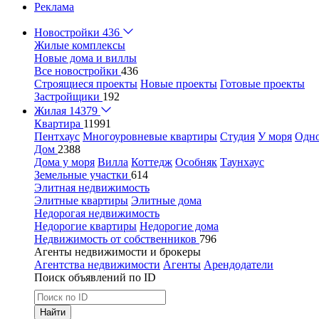
Реклама
Новостройки
436
Жилые комплексы
Новые дома и виллы
Все новостройки
436
Строящиеся проекты
Новые проекты
Готовые проекты
Застройщики
192
Жилая
14379
Квартира
11991
Пентхаус
Многоуровневые квартиры
Студия
У моря
Одн
Дом
2388
Дома у моря
Вилла
Коттедж
Особняк
Таунхаус
Земельные участки
614
Элитная недвижимость
Элитные квартиры
Элитные дома
Недорогая недвижимость
Недорогие квартиры
Недорогие дома
Недвижимость от собственников
796
Агенты недвижимости и брокеры
Агентства недвижимости
Агенты
Арендодатели
Поиск объявлений по ID
Найти