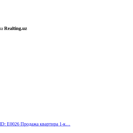
на
Realting.uz
 ID: E0026 Продажа квартира 1-к…