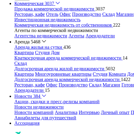
Коммерческая
3037
Продажа коммерческой недвижимости
3037
Ресторан, кафе
Отель
Офис
Производство
Склад
Магазин
Инвестиционная недвижимость
Коммерческая недвижимость от собственников
222
Агенты по коммерческой недвижимости
Агентства недвижимости
Агенты
Арендодатели
Аренда
5468
Аренда жилья на сутки
436
Квартира
Студия
Дом
Краткосрочная аренда коммерческой недвижимости
14
Склад
Долгосрочная аренда жилой недвижимости
5032
Квартира
Многоуровневые квартиры
Студия
Комната
До
Долгосрочная аренда коммерческой недвижимости
1422
Ресторан, кафе
Офис
Производство
Склад
Магазин
Готов
Арендодатели
15
Новости
384
Акции, скидки и пресс-релизы компаний
Новости недвижимости
Новости компаний
Аналитика
Интервью
Личный опыт
П
Авиабилеты для путешествий
Ассоциация