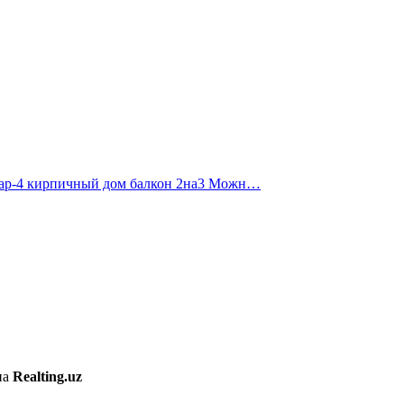
лар-4 кирпичный дом балкон 2на3 Можн…
на
Realting.uz