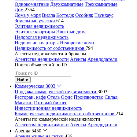
Однокомнатные
Двухкомнатные
Трехкомнатные
Дом
2354
Дома у моря
Вилла
Коттедж
Особняк
Таунхаус
Земельные участки
614
Элитная недвижимость
Элитные квартиры
Элитные дома
Недорогая недвижимость
Недорогие квартиры
Недорогие дома
Недвижимость от собственников
794
Агенты недвижимости и брокеры
Агентства недвижимости
Агенты
Арендодатели
Поиск объявлений по ID
Найти
Коммерческая
3003
Продажа коммерческой недвижимости
3003
Ресторан, кафе
Отель
Офис
Производство
Склад
Магазин
Готовый бизнес
Инвестиционная недвижимость
Коммерческая недвижимость от собственников
214
Агенты по коммерческой недвижимости
Агентства недвижимости
Агенты
Арендодатели
Аренда
5450
Аренда жилья на сутки
436