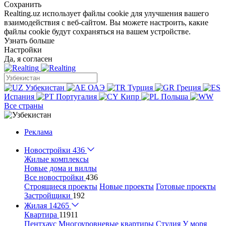
Сохранить
Realting.uz использует файлы cookie для улучшения вашего
взаимодействия с веб-сайтом. Вы можете настроить, какие
файлы cookie будут сохраняться на вашем устройстве.
Узнать больше
Настройки
Да, я согласен
Узбекистан
ОАЭ
Турция
Греция
Испания
Португалия
Кипр
Польша
Все страны
Реклама
Новостройки
436
Жилые комплексы
Новые дома и виллы
Все новостройки
436
Строящиеся проекты
Новые проекты
Готовые проекты
Застройщики
192
Жилая
14265
Квартира
11911
Пентхаус
Многоуровневые квартиры
Студия
У моря