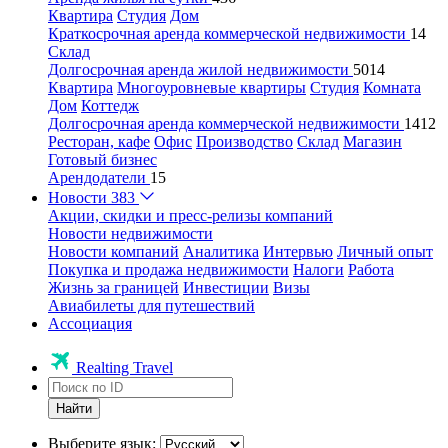
Квартира
Студия
Дом
Краткосрочная аренда коммерческой недвижимости
14
Склад
Долгосрочная аренда жилой недвижимости
5014
Квартира
Многоуровневые квартиры
Студия
Комната
Дом
Коттедж
Долгосрочная аренда коммерческой недвижимости
1412
Ресторан, кафе
Офис
Производство
Склад
Магазин
Готовый бизнес
Арендодатели
15
Новости
383
Акции, скидки и пресс-релизы компаний
Новости недвижимости
Новости компаний
Аналитика
Интервью
Личный опыт
Покупка и продажа недвижимости
Налоги
Работа
Жизнь за границей
Инвестиции
Визы
Авиабилеты для путешествий
Ассоциация
Realting Travel
Найти
Выберите язык: