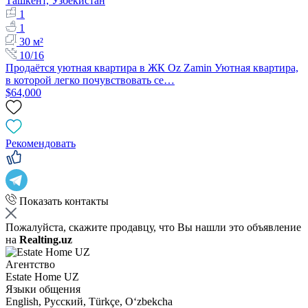
Ташкент, Узбекистан
1
1
30 м²
10/16
Продаётся уютная квартира в ЖК Oz Zamin Уютная квартира,
в которой легко почувствовать се…
$64,000
Рекомендовать
Показать контакты
Пожалуйста, скажите продавцу, что Вы нашли это объявление
на
Realting.uz
Агентство
Estate Home UZ
Языки общения
English, Русский, Türkçe, Oʻzbekcha