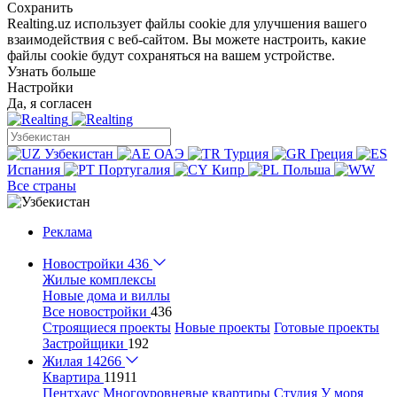
Сохранить
Realting.uz использует файлы cookie для улучшения вашего
взаимодействия с веб-сайтом. Вы можете настроить, какие
файлы cookie будут сохраняться на вашем устройстве.
Узнать больше
Настройки
Да, я согласен
Узбекистан
ОАЭ
Турция
Греция
Испания
Португалия
Кипр
Польша
Все страны
Реклама
Новостройки
436
Жилые комплексы
Новые дома и виллы
Все новостройки
436
Строящиеся проекты
Новые проекты
Готовые проекты
Застройщики
192
Жилая
14266
Квартира
11911
Пентхаус
Многоуровневые квартиры
Студия
У моря