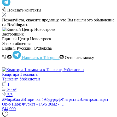
Показать контакты
Пожалуйста, скажите продавцу, что Вы нашли это объявление
на
Realting.uz
Застройщик
Единый Центр Новостроек
Языки общения
English, Русский, Oʻzbekcha
Написать в Telegram
Оставить заявку
Квартира 1 комната
Ташкент, Узбекистан
1
30 м²
5/5
#Мирабад #Вторичка #АбдурауфФитрата #Электроаппарат -
Ор-р Парк Фуркат - 1/5/5 30м2 - …
$44,000