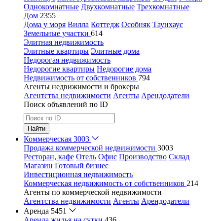
Однокомнатные
Двухкомнатные
Трехкомнатные
Дом
2355
Дома у моря
Вилла
Коттедж
Особняк
Таунхаус
Земельные участки
614
Элитная недвижимость
Элитные квартиры
Элитные дома
Недорогая недвижимость
Недорогие квартиры
Недорогие дома
Недвижимость от собственников
794
Агенты недвижимости и брокеры
Агентства недвижимости
Агенты
Арендодатели
Поиск объявлений по ID
Найти
Коммерческая
3003
Продажа коммерческой недвижимости
3003
Ресторан, кафе
Отель
Офис
Производство
Склад
Магазин
Готовый бизнес
Инвестиционная недвижимость
Коммерческая недвижимость от собственников
214
Агенты по коммерческой недвижимости
Агентства недвижимости
Агенты
Арендодатели
Аренда
5451
Аренда жилья на сутки
436