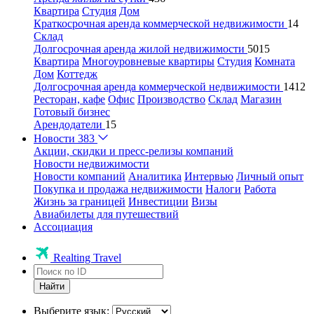
Квартира
Студия
Дом
Краткосрочная аренда коммерческой недвижимости
14
Склад
Долгосрочная аренда жилой недвижимости
5015
Квартира
Многоуровневые квартиры
Студия
Комната
Дом
Коттедж
Долгосрочная аренда коммерческой недвижимости
1412
Ресторан, кафе
Офис
Производство
Склад
Магазин
Готовый бизнес
Арендодатели
15
Новости
383
Акции, скидки и пресс-релизы компаний
Новости недвижимости
Новости компаний
Аналитика
Интервью
Личный опыт
Покупка и продажа недвижимости
Налоги
Работа
Жизнь за границей
Инвестиции
Визы
Авиабилеты для путешествий
Ассоциация
Realting Travel
Найти
Выберите язык: