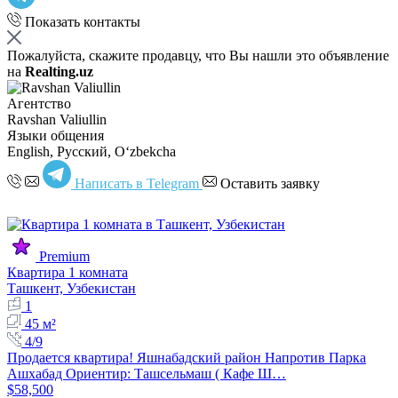
Показать контакты
Пожалуйста, скажите продавцу, что Вы нашли это объявление
на
Realting.uz
Агентство
Ravshan Valiullin
Языки общения
English, Русский, Oʻzbekcha
Написать в Telegram
Оставить заявку
Premium
Квартира 1 комната
Ташкент, Узбекистан
1
45 м²
4/9
Продается квартира! Яшнабадский район Напротив Парка
Ашхабад Ориентир: Ташсельмаш ( Кафе Ш…
$58,500