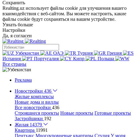
Сохранить
Realting.uz использует файлы cookie для улучшения вашего
взаимодействия с веб-сайтом. Вы можете настроить, какие
файлы cookie будут сохраняться на вашем устройстве.
Узнать больше
Настройки
Да, я согласен
Узбекистан
ОАЭ
Турция
Греция
Испания
Португалия
Кипр
Польша
Все страны
Реклама
Новостройки
436
Жилые комплексы
Новые дома и виллы
Все новостройки
436
Строящиеся проекты
Новые проекты
Готовые проекты
Застройщики
192
Жилая
14379
Квартира
11991
Пентхаус
Многоуровневые квартиры
Студия
У моря