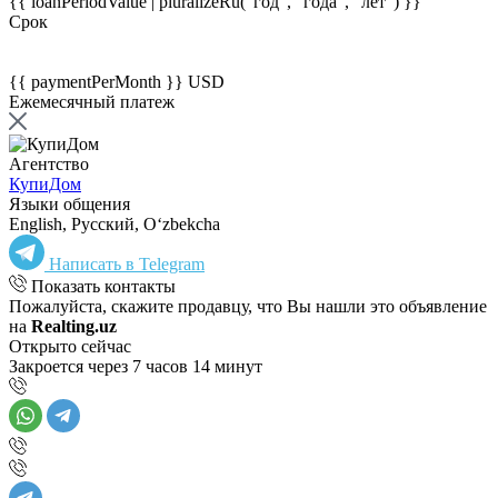
{{ loanPeriodValue | pluralizeRu("год", "года", "лет") }}
Срок
{{ paymentPerMonth }} USD
Ежемесячный платеж
Агентство
КупиДом
Языки общения
English, Русский, Oʻzbekcha
Написать в Telegram
Показать контакты
Пожалуйста, скажите продавцу, что Вы нашли это объявление
на
Realting.uz
Открыто сейчас
Закроется через 7 часов 14 минут