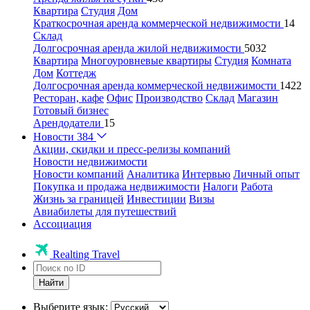
Квартира
Студия
Дом
Краткосрочная аренда коммерческой недвижимости
14
Склад
Долгосрочная аренда жилой недвижимости
5032
Квартира
Многоуровневые квартиры
Студия
Комната
Дом
Коттедж
Долгосрочная аренда коммерческой недвижимости
1422
Ресторан, кафе
Офис
Производство
Склад
Магазин
Готовый бизнес
Арендодатели
15
Новости
384
Акции, скидки и пресс-релизы компаний
Новости недвижимости
Новости компаний
Аналитика
Интервью
Личный опыт
Покупка и продажа недвижимости
Налоги
Работа
Жизнь за границей
Инвестиции
Визы
Авиабилеты для путешествий
Ассоциация
Realting Travel
Найти
Выберите язык: