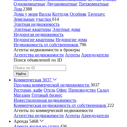
Однокомнатные
Двухкомнатные
Трехкомнатные
Дом
2388
Дома у моря
Вилла
Коттедж
Особняк
Таунхаус
Земельные участки
614
Элитная недвижимость
Элитные квартиры
Элитные дома
Недорогая недвижимость
Недорогие квартиры
Недорогие дома
Недвижимость от собственников
796
Агенты недвижимости и брокеры
Агентства недвижимости
Агенты
Арендодатели
Поиск объявлений по ID
Найти
Коммерческая
3037
Продажа коммерческой недвижимости
3037
Ресторан, кафе
Отель
Офис
Производство
Склад
Магазин
Готовый бизнес
Инвестиционная недвижимость
Коммерческая недвижимость от собственников
222
Агенты по коммерческой недвижимости
Агентства недвижимости
Агенты
Арендодатели
Аренда
5468
Аренда жилья на сутки
436