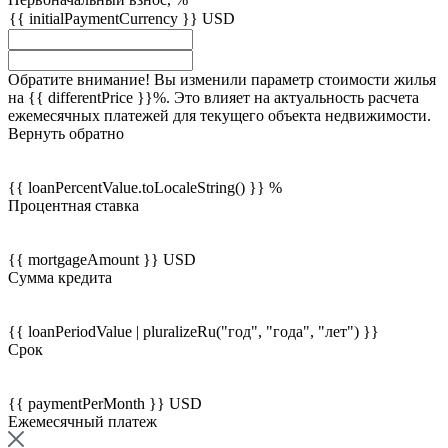
{{ initialPaymentCurrency }} USD
Обратите внимание! Вы изменили параметр стоимости жилья
на {{ differentPrice }}%. Это влияет на актуальность расчета
ежемесячных платежей для текущего объекта недвижимости.
Вернуть обратно
{{ loanPercentValue.toLocaleString() }} %
Процентная ставка
{{ mortgageAmount }} USD
Сумма кредита
{{ loanPeriodValue | pluralizeRu("год", "года", "лет") }}
Срок
{{ paymentPerMonth }} USD
Ежемесячный платеж