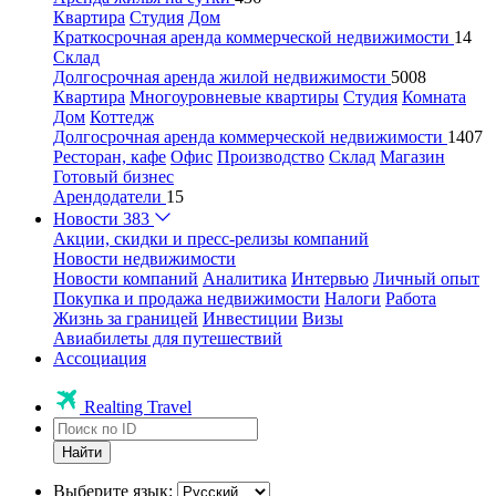
Квартира
Студия
Дом
Краткосрочная аренда коммерческой недвижимости
14
Склад
Долгосрочная аренда жилой недвижимости
5008
Квартира
Многоуровневые квартиры
Студия
Комната
Дом
Коттедж
Долгосрочная аренда коммерческой недвижимости
1407
Ресторан, кафе
Офис
Производство
Склад
Магазин
Готовый бизнес
Арендодатели
15
Новости
383
Акции, скидки и пресс-релизы компаний
Новости недвижимости
Новости компаний
Аналитика
Интервью
Личный опыт
Покупка и продажа недвижимости
Налоги
Работа
Жизнь за границей
Инвестиции
Визы
Авиабилеты для путешествий
Ассоциация
Realting Travel
Найти
Выберите язык: