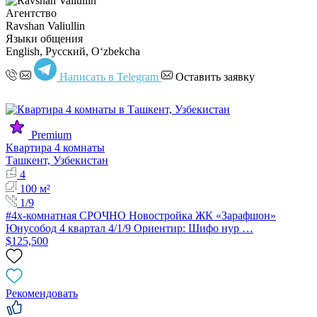
Агентство
Ravshan Valiullin
Языки общения
English, Русский, Oʻzbekcha
Написать в Telegram
Оставить заявку
Premium
Квартира 4 комнаты
Ташкент, Узбекистан
4
100 м²
1/9
#4х-комнатная СРОЧНО Новостройка ЖК «Зарафшон»
Юнусобод 4 квартал 4/1/9 Ориентир: Шифо нур …
$125,500
Рекомендовать