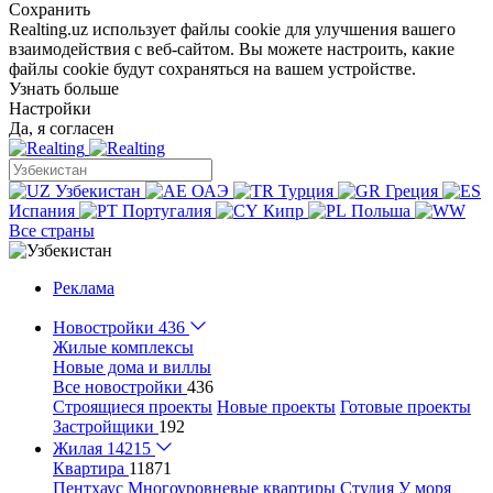
Сохранить
Realting.uz использует файлы cookie для улучшения вашего
взаимодействия с веб-сайтом. Вы можете настроить, какие
файлы cookie будут сохраняться на вашем устройстве.
Узнать больше
Настройки
Да, я согласен
Узбекистан
ОАЭ
Турция
Греция
Испания
Португалия
Кипр
Польша
Все страны
Реклама
Новостройки
436
Жилые комплексы
Новые дома и виллы
Все новостройки
436
Строящиеся проекты
Новые проекты
Готовые проекты
Застройщики
192
Жилая
14215
Квартира
11871
Пентхаус
Многоуровневые квартиры
Студия
У моря