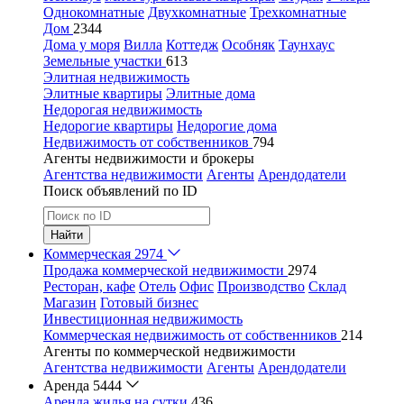
Однокомнатные
Двухкомнатные
Трехкомнатные
Дом
2344
Дома у моря
Вилла
Коттедж
Особняк
Таунхаус
Земельные участки
613
Элитная недвижимость
Элитные квартиры
Элитные дома
Недорогая недвижимость
Недорогие квартиры
Недорогие дома
Недвижимость от собственников
794
Агенты недвижимости и брокеры
Агентства недвижимости
Агенты
Арендодатели
Поиск объявлений по ID
Найти
Коммерческая
2974
Продажа коммерческой недвижимости
2974
Ресторан, кафе
Отель
Офис
Производство
Склад
Магазин
Готовый бизнес
Инвестиционная недвижимость
Коммерческая недвижимость от собственников
214
Агенты по коммерческой недвижимости
Агентства недвижимости
Агенты
Арендодатели
Аренда
5444
Аренда жилья на сутки
436