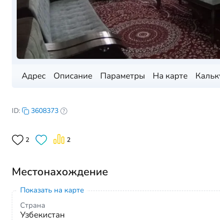
Адрес
Описание
Параметры
На карте
Кальк
ID:
3608373
2
2
Местонахождение
Показать на карте
Страна
Узбекистан