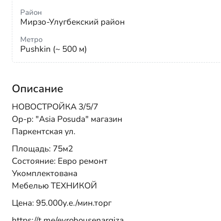
Район
Мирзо-Улугбекский район
Метро
Pushkin (~ 500 м)
Описание
НОВОСТРОЙКА 3/5/7
Ор-р: "Asia Posuda" магазин
Паркентская ул.
Площадь: 75м2
Состояние: Евро ремонт
Укомплектована
Мебелью ТЕХНИКОЙ
Цена: 95.000у.е./мин.торг
https://t.me/evrohousenargiza