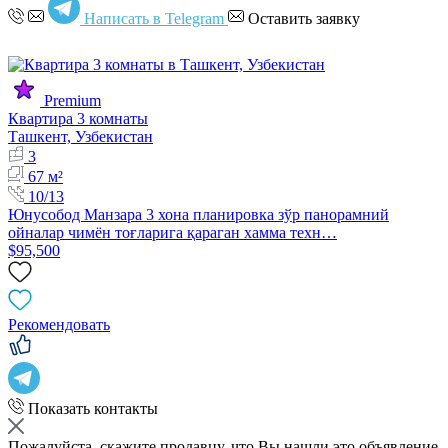
Написать в Telegram
Оставить заявку
Premium
Квартира 3 комнаты
Ташкент, Узбекистан
3
67 м²
10/13
Юнусобод Манзара 3 хона планировка зўр панорамний
ойналар чимён тоғларига қараган хамма техн…
$95,500
Рекомендовать
Показать контакты
Пожалуйста, скажите продавцу, что Вы нашли это объявление