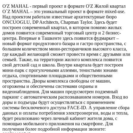
O'Z MAHAL - первый проект в формате O'Z Жилой квартал
O`Z MAHAL – это уникальный проект в формате mixed-use.
Над проектом работали известные архитектурные бюро
ONCUOGLU, DP Architects, Chapman Taylor. Здесь будет
построен современный квартал, в котором помимо жилых
домов появится современный торговый центр и 2 бизнес-
центра. Впервые в Ташкенте здесь появится фудмаркет –
новый формат продуктового базара и гастро пространства, с
большим количеством мини-ресторанчиков высокого класса,
где каждый желающий сможет провести время с друзьями или
семьей. Также, на территории жилого комплекса появится
свой детский сад и школа. Внутри квартала будет построен
мини-парк с прогулочными аллеями, тенистыми зонами
отдыха, спортивными площадками и общественными
пространства. Дворы комплекса свободны от машин,
огорожены и обеспечены системами охраны и
видеонаблюдения. Для машин предусмотрен подземный
паркинг с автоматическим распознаванием номеров. Вход во
доры и подъезды будут осуществляться с применением
системы бесключевого доступа FACE-ID. А управление сбора
данных и оплаты потребления электроэнергии, воды и тепла,
будет реализовано через личный кабинет жителя дома, с
помощью мобильного приложения на смартфоне. Для
получения более подробной информации звоните: