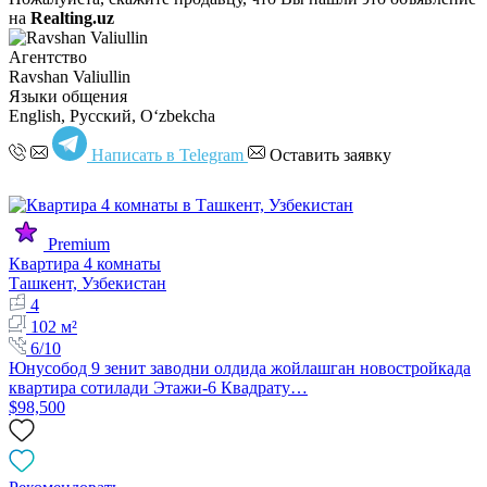
на
Realting.uz
Агентство
Ravshan Valiullin
Языки общения
English, Русский, Oʻzbekcha
Написать в Telegram
Оставить заявку
Premium
Квартира 4 комнаты
Ташкент, Узбекистан
4
102 м²
6/10
Юнусобод 9 зенит заводни олдида жойлашган новостройкада
квартира сотилади Этажи-6 Квадрату…
$98,500