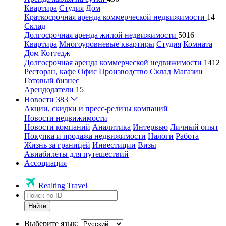
Квартира
Студия
Дом
Краткосрочная аренда коммерческой недвижимости
14
Склад
Долгосрочная аренда жилой недвижимости
5016
Квартира
Многоуровневые квартиры
Студия
Комната
Дом
Коттедж
Долгосрочная аренда коммерческой недвижимости
1412
Ресторан, кафе
Офис
Производство
Склад
Магазин
Готовый бизнес
Арендодатели
15
Новости
383
Акции, скидки и пресс-релизы компаний
Новости недвижимости
Новости компаний
Аналитика
Интервью
Личный опыт
Покупка и продажа недвижимости
Налоги
Работа
Жизнь за границей
Инвестиции
Визы
Авиабилеты для путешествий
Ассоциация
Realting Travel
Найти
Выберите язык: