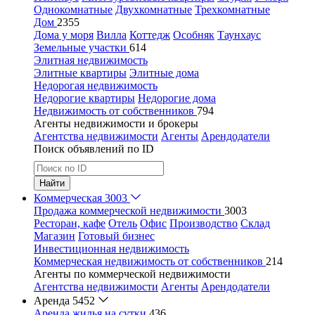
Однокомнатные
Двухкомнатные
Трехкомнатные
Дом
2355
Дома у моря
Вилла
Коттедж
Особняк
Таунхаус
Земельные участки
614
Элитная недвижимость
Элитные квартиры
Элитные дома
Недорогая недвижимость
Недорогие квартиры
Недорогие дома
Недвижимость от собственников
794
Агенты недвижимости и брокеры
Агентства недвижимости
Агенты
Арендодатели
Поиск объявлений по ID
Найти
Коммерческая
3003
Продажа коммерческой недвижимости
3003
Ресторан, кафе
Отель
Офис
Производство
Склад
Магазин
Готовый бизнес
Инвестиционная недвижимость
Коммерческая недвижимость от собственников
214
Агенты по коммерческой недвижимости
Агентства недвижимости
Агенты
Арендодатели
Аренда
5452
Аренда жилья на сутки
436