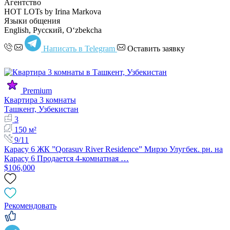
Агентство
HOT LOTs by Irina Markova
Языки общения
English, Русский, Oʻzbekcha
Написать в Telegram
Оставить заявку
Premium
Квартира 3 комнаты
Ташкент, Узбекистан
3
150 м²
9/11
Карасу 6 ЖК ”Qorasuv River Residence” Мирзо Улугбек. рн. на
Карасу 6 Продается 4-комнатная …
$106,000
Рекомендовать