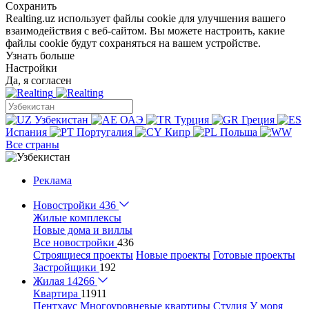
Сохранить
Realting.uz использует файлы cookie для улучшения вашего
взаимодействия с веб-сайтом. Вы можете настроить, какие
файлы cookie будут сохраняться на вашем устройстве.
Узнать больше
Настройки
Да, я согласен
Узбекистан
ОАЭ
Турция
Греция
Испания
Португалия
Кипр
Польша
Все страны
Реклама
Новостройки
436
Жилые комплексы
Новые дома и виллы
Все новостройки
436
Строящиеся проекты
Новые проекты
Готовые проекты
Застройщики
192
Жилая
14266
Квартира
11911
Пентхаус
Многоуровневые квартиры
Студия
У моря