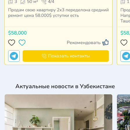
3
50 м²
4/4
1
Продам свою квартиру 2х3 переделона средний
Прод
ремонт цена 58.000$ уступки есть
Напро
Таш
$58,000
$58
Рекомендовать
Показать контакты
Актуальные новости в Узбекистане