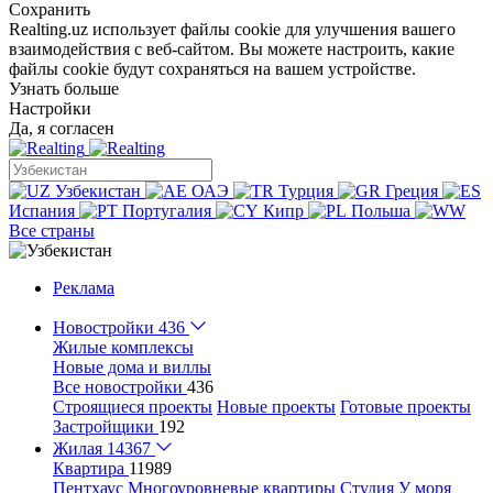
Сохранить
Realting.uz использует файлы cookie для улучшения вашего
взаимодействия с веб-сайтом. Вы можете настроить, какие
файлы cookie будут сохраняться на вашем устройстве.
Узнать больше
Настройки
Да, я согласен
Узбекистан
ОАЭ
Турция
Греция
Испания
Португалия
Кипр
Польша
Все страны
Реклама
Новостройки
436
Жилые комплексы
Новые дома и виллы
Все новостройки
436
Строящиеся проекты
Новые проекты
Готовые проекты
Застройщики
192
Жилая
14367
Квартира
11989
Пентхаус
Многоуровневые квартиры
Студия
У моря