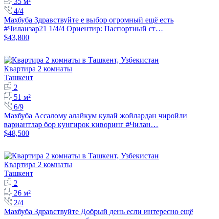
35 м²
4/4
Махбуба Здравствуйте е выбор огромный ещё есть
#Чиланзар21 1/4/4 Ориентир: Паспортный ст…
$43,800
Квартира 2 комнаты
Ташкент
2
51 м²
6/9
Махбуба Ассалому алайкум кулай жойлардан чиройли
вариантлар бор кунгирок киворинг #Чилан…
$48,500
Квартира 2 комнаты
Ташкент
2
26 м²
2/4
Махбуба Здравствуйте Добрый день если интересно ещё