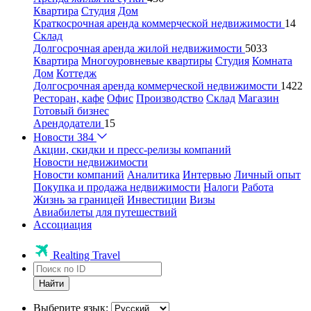
Квартира
Студия
Дом
Краткосрочная аренда коммерческой недвижимости
14
Склад
Долгосрочная аренда жилой недвижимости
5033
Квартира
Многоуровневые квартиры
Студия
Комната
Дом
Коттедж
Долгосрочная аренда коммерческой недвижимости
1422
Ресторан, кафе
Офис
Производство
Склад
Магазин
Готовый бизнес
Арендодатели
15
Новости
384
Акции, скидки и пресс-релизы компаний
Новости недвижимости
Новости компаний
Аналитика
Интервью
Личный опыт
Покупка и продажа недвижимости
Налоги
Работа
Жизнь за границей
Инвестиции
Визы
Авиабилеты для путешествий
Ассоциация
Realting Travel
Найти
Выберите язык: