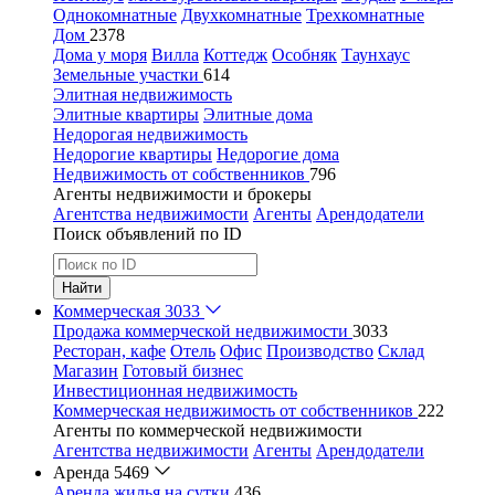
Однокомнатные
Двухкомнатные
Трехкомнатные
Дом
2378
Дома у моря
Вилла
Коттедж
Особняк
Таунхаус
Земельные участки
614
Элитная недвижимость
Элитные квартиры
Элитные дома
Недорогая недвижимость
Недорогие квартиры
Недорогие дома
Недвижимость от собственников
796
Агенты недвижимости и брокеры
Агентства недвижимости
Агенты
Арендодатели
Поиск объявлений по ID
Найти
Коммерческая
3033
Продажа коммерческой недвижимости
3033
Ресторан, кафе
Отель
Офис
Производство
Склад
Магазин
Готовый бизнес
Инвестиционная недвижимость
Коммерческая недвижимость от собственников
222
Агенты по коммерческой недвижимости
Агентства недвижимости
Агенты
Арендодатели
Аренда
5469
Аренда жилья на сутки
436