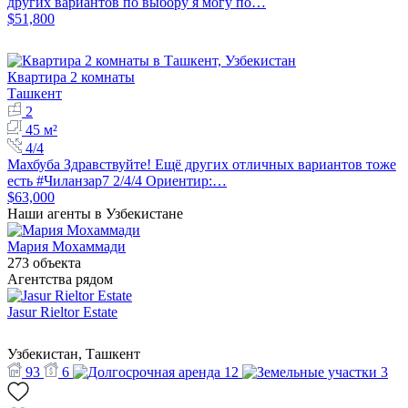
других вариантов по выбору я могу по…
$51,800
Квартира 2 комнаты
Ташкент
2
45 м²
4/4
Махбуба Здравствуйте! Ещё других отличных вариантов тоже
есть #Чиланзар7 2/4/4 Ориентир:…
$63,000
Наши агенты в Узбекистане
Мария Мохаммади
273 объекта
Агентства рядом
Jasur Rieltor Estate
Узбекистан, Ташкент
93
6
12
3