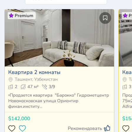
Premium
P
Квартира 2 комнаты
Ква
Ташкент, Узбекистан
Т
2
47 м²
3/9
3
▫️Продается квартира "Барокко" Гидрометцентр
Прод
Новомосковская улица Ориентир
75м2
финан.институ…
Alfr
$142,000
$15
Рекомендовать