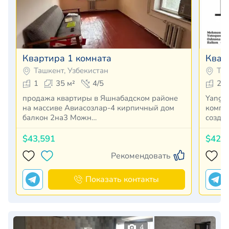
Квартира 1 комната
Квар
Ташкент, Узбекистан
Таш
1
35 м²
4/5
2
продажа квартиры в Яшнабадском районе
Yangi
на массиве Авиасозлар-4 кирпичный дом
компл
балкон 2на3 Можн…
созда
$43,591
$42,
Рекомендовать
Показать контакты
4