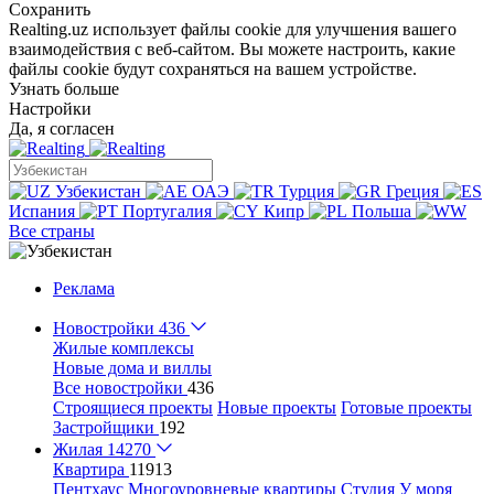
Сохранить
Realting.uz использует файлы cookie для улучшения вашего
взаимодействия с веб-сайтом. Вы можете настроить, какие
файлы cookie будут сохраняться на вашем устройстве.
Узнать больше
Настройки
Да, я согласен
Узбекистан
ОАЭ
Турция
Греция
Испания
Португалия
Кипр
Польша
Все страны
Реклама
Новостройки
436
Жилые комплексы
Новые дома и виллы
Все новостройки
436
Строящиеся проекты
Новые проекты
Готовые проекты
Застройщики
192
Жилая
14270
Квартира
11913
Пентхаус
Многоуровневые квартиры
Студия
У моря