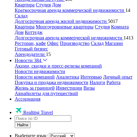
Квартира
Студия
Дом
Краткосрочная аренда коммерческой недвижимости
14
Склад
Долгосрочная аренда жилой недвижимости
5017
Квартира
Многоуровневые квартиры
Студия
Комната
Дом
Коттедж
Долгосрочная аренда коммерческой недвижимости
1413
Ресторан, кафе
Офис
Производство
Склад
Магазин
Готовый бизнес
Арендодатели
15
Новости
384
Акции, скидки и пресс-релизы компаний
Новости недвижимости
Новости компаний
Аналитика
Интервью
Личный опыт
Покупка и продажа недвижимости
Налоги
Работа
Жизнь за границей
Инвестиции
Визы
Авиабилеты для путешествий
Ассоциация
Realting Travel
Найти
Выберите язык: