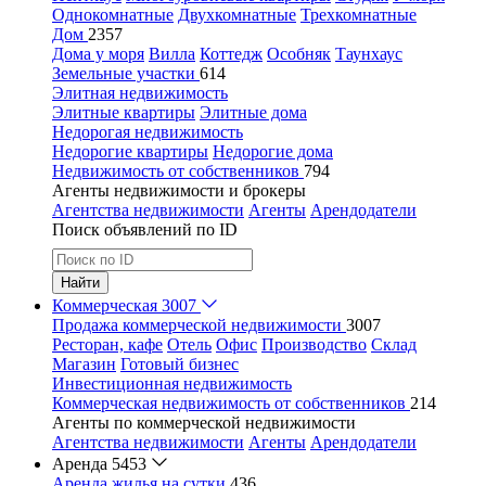
Однокомнатные
Двухкомнатные
Трехкомнатные
Дом
2357
Дома у моря
Вилла
Коттедж
Особняк
Таунхаус
Земельные участки
614
Элитная недвижимость
Элитные квартиры
Элитные дома
Недорогая недвижимость
Недорогие квартиры
Недорогие дома
Недвижимость от собственников
794
Агенты недвижимости и брокеры
Агентства недвижимости
Агенты
Арендодатели
Поиск объявлений по ID
Найти
Коммерческая
3007
Продажа коммерческой недвижимости
3007
Ресторан, кафе
Отель
Офис
Производство
Склад
Магазин
Готовый бизнес
Инвестиционная недвижимость
Коммерческая недвижимость от собственников
214
Агенты по коммерческой недвижимости
Агентства недвижимости
Агенты
Арендодатели
Аренда
5453
Аренда жилья на сутки
436