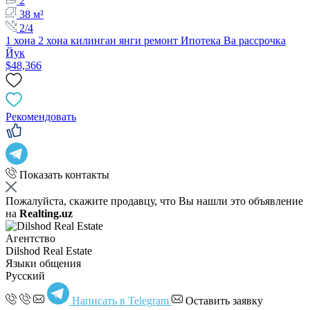
2
38 м²
2/4
1 хона 2 хона килинган янги ремонт Ипотека Ва рассрочка
Йук
$48,366
Рекомендовать
Показать контакты
Пожалуйста, скажите продавцу, что Вы нашли это объявление
на
Realting.uz
Агентство
Dilshod Real Estate
Языки общения
Русский
Написать в Telegram
Оставить заявку