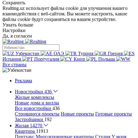
Сохранить
Realting.uz использует файлы cookie для улучшения вашего
взаимодействия с веб-сайтом. Вы можете настроить, какие
файлы cookie будут сохраняться на вашем устройстве.
Узнать больше
Настройки
Да, я согласен
Узбекистан
ОАЭ
Турция
Греция
Испания
Португалия
Кипр
Польша
Все страны
Реклама
Новостройки
436
Жилые комплексы
Новые дома и виллы
Все новостройки
436
Строящиеся проекты
Новые проекты
Готовые проекты
Застройщики
192
Жилая
14270
Квартира
11913
Пентхаус
Многоуровневые квартиры
Студия
У моря