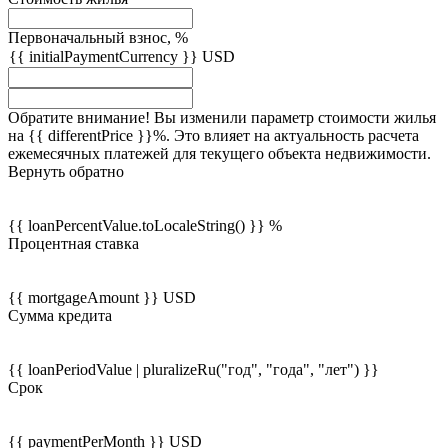
Первоначальный взнос, %
{{ initialPaymentCurrency }} USD
Обратите внимание! Вы изменили параметр стоимости жилья
на {{ differentPrice }}%. Это влияет на актуальность расчета
ежемесячных платежей для текущего объекта недвижимости.
Вернуть обратно
{{ loanPercentValue.toLocaleString() }} %
Процентная ставка
{{ mortgageAmount }} USD
Сумма кредита
{{ loanPeriodValue | pluralizeRu("год", "года", "лет") }}
Срок
{{ paymentPerMonth }} USD