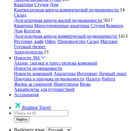
Квартира
Студия
Дом
Краткосрочная аренда коммерческой недвижимости
14
Склад
Долгосрочная аренда жилой недвижимости
5017
Квартира
Многоуровневые квартиры
Студия
Комната
Дом
Коттедж
Долгосрочная аренда коммерческой недвижимости
1413
Ресторан, кафе
Офис
Производство
Склад
Магазин
Готовый бизнес
Арендодатели
15
Новости
384
Акции, скидки и пресс-релизы компаний
Новости недвижимости
Новости компаний
Аналитика
Интервью
Личный опыт
Покупка и продажа недвижимости
Налоги
Работа
Жизнь за границей
Инвестиции
Визы
Авиабилеты для путешествий
Ассоциация
Realting Travel
Найти
Выберите язык: