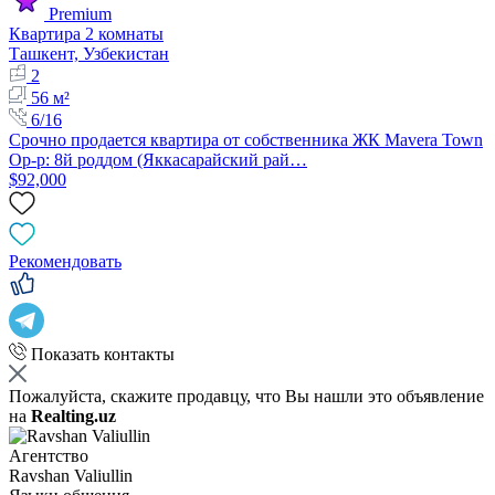
Premium
Квартира 2 комнаты
Ташкент, Узбекистан
2
56 м²
6/16
Срочно продается квартира от собственника ЖК Mavera Town
Ор-р: 8й роддом (Яккасарайский рай…
$92,000
Рекомендовать
Показать контакты
Пожалуйста, скажите продавцу, что Вы нашли это объявление
на
Realting.uz
Агентство
Ravshan Valiullin