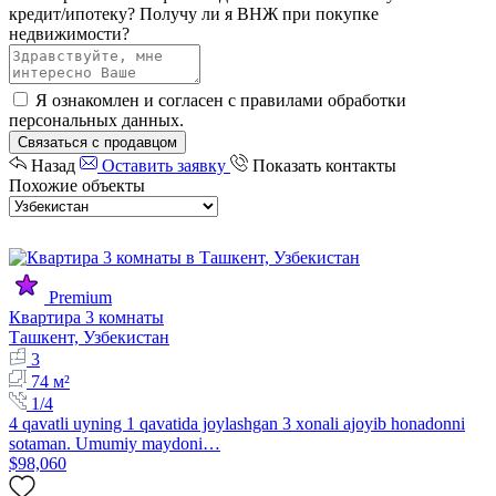
кредит/ипотеку?
Получу ли я ВНЖ при покупке
недвижимости?
Я ознакомлен и согласен с
правилами обработки
персональных данных
.
Связаться с продавцом
Назад
Оставить заявку
Показать контакты
Похожие объекты
Premium
Квартира 3 комнаты
Ташкент, Узбекистан
3
74 м²
1/4
4 qavatli uyning 1 qavatida joylashgan 3 xonali ajoyib honadonni
sotaman. Umumiy maydoni…
$98,060