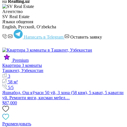
на
Realting.uz
Агентство
SV Real Estate
Языки общения
English, Русский, Oʻzbekcha
Написать в Telegram
Оставить заявку
Premium
Квартира 3 комнаты
Ташкент, Узбекистан
3
58 м²
5/5
Яшнабод, Ош кўчаси 50 уй, 3 хона (58 квм), 5 қават, 5 қаватли
уй. Ремонти янги, кисман мебел…
$87,000
Рекомендовать