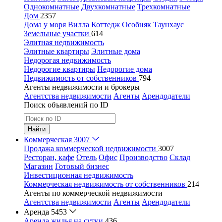
Однокомнатные
Двухкомнатные
Трехкомнатные
Дом
2357
Дома у моря
Вилла
Коттедж
Особняк
Таунхаус
Земельные участки
614
Элитная недвижимость
Элитные квартиры
Элитные дома
Недорогая недвижимость
Недорогие квартиры
Недорогие дома
Недвижимость от собственников
794
Агенты недвижимости и брокеры
Агентства недвижимости
Агенты
Арендодатели
Поиск объявлений по ID
Найти
Коммерческая
3007
Продажа коммерческой недвижимости
3007
Ресторан, кафе
Отель
Офис
Производство
Склад
Магазин
Готовый бизнес
Инвестиционная недвижимость
Коммерческая недвижимость от собственников
214
Агенты по коммерческой недвижимости
Агентства недвижимости
Агенты
Арендодатели
Аренда
5453
Аренда жилья на сутки
436