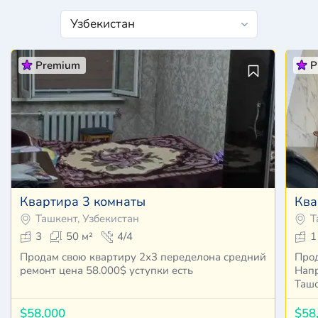
Premium
P
Квартира 3 комнаты
Ква
Ташкент, Узбекистан
Т
3
50 м²
4/4
1
Продам свою квартиру 2х3 переделона средний
Прод
ремонт цена 58.000$ уступки есть
Напро
Таш
$58,000
$58