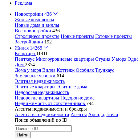
Реклама
Новостройки
436
Жилые комплексы
Новые дома и виллы
Все новостройки
436
Строящиеся проекты
Новые проекты
Готовые проекты
Застройщики
192
Жилая
14265
Квартира
11911
Пентхаус
Многоуровневые квартиры
Студия
У моря
Одн
Дом
2354
Дома у моря
Вилла
Коттедж
Особняк
Таунхаус
Земельные участки
614
Элитная недвижимость
Элитные квартиры
Элитные дома
Недорогая недвижимость
Недорогие квартиры
Недорогие дома
Недвижимость от собственников
794
Агенты недвижимости и брокеры
Агентства недвижимости
Агенты
Арендодатели
Поиск объявлений по ID
Найти