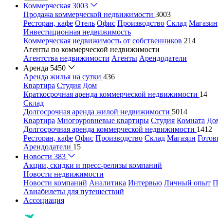
Коммерческая
3003
Продажа коммерческой недвижимости
3003
Ресторан, кафе
Отель
Офис
Производство
Склад
Магазин
Инвестиционная недвижимость
Коммерческая недвижимость от собственников
214
Агенты по коммерческой недвижимости
Агентства недвижимости
Агенты
Арендодатели
Аренда
5450
Аренда жилья на сутки
436
Квартира
Студия
Дом
Краткосрочная аренда коммерческой недвижимости
14
Склад
Долгосрочная аренда жилой недвижимости
5014
Квартира
Многоуровневые квартиры
Студия
Комната
До
Долгосрочная аренда коммерческой недвижимости
1412
Ресторан, кафе
Офис
Производство
Склад
Магазин
Готов
Арендодатели
15
Новости
383
Акции, скидки и пресс-релизы компаний
Новости недвижимости
Новости компаний
Аналитика
Интервью
Личный опыт
П
Авиабилеты для путешествий
Ассоциация