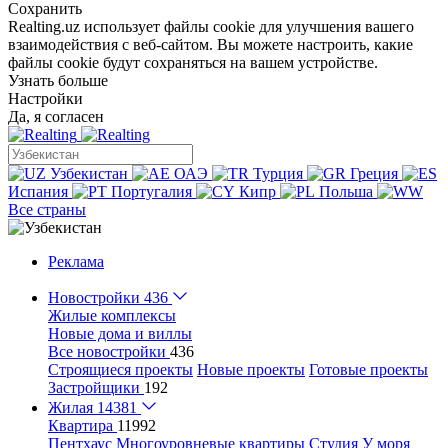
Сохранить
Realting.uz использует файлы cookie для улучшения вашего
взаимодействия с веб-сайтом. Вы можете настроить, какие
файлы cookie будут сохраняться на вашем устройстве.
Узнать больше
Настройки
Да, я согласен
Узбекистан
ОАЭ
Турция
Греция
Испания
Португалия
Кипр
Польша
Все страны
Реклама
Новостройки
436
Жилые комплексы
Новые дома и виллы
Все новостройки
436
Строящиеся проекты
Новые проекты
Готовые проекты
Застройщики
192
Жилая
14381
Квартира
11992
Пентхаус
Многоуровневые квартиры
Студия
У моря