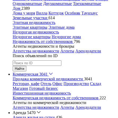
Однокомнатные
Двухкомнатные
Трехкомнатные
Дом
2389
Дома у моря
Вилла
Коттедж
Особняк
Таунхаус
Земельные участки
614
Элитная недвижимость
Элитные квартиры
Элитные дома
Недорогая недвижимость
Недорогие квартиры
Недорогие дома
Недвижимость от собственников
796
Агенты недвижимости и брокеры
Агентства недвижимости
Агенты
Арендодатели
Поиск объявлений по ID
Найти
Коммерческая
3041
Продажа коммерческой недвижимости
3041
Ресторан, кафе
Отель
Офис
Производство
Склад
Магазин
Готовый бизнес
Инвестиционная недвижимость
Коммерческая недвижимость от собственников
222
Агенты по коммерческой недвижимости
Агентства недвижимости
Агенты
Арендодатели
Аренда
5470
Аренда жилья на сутки
436