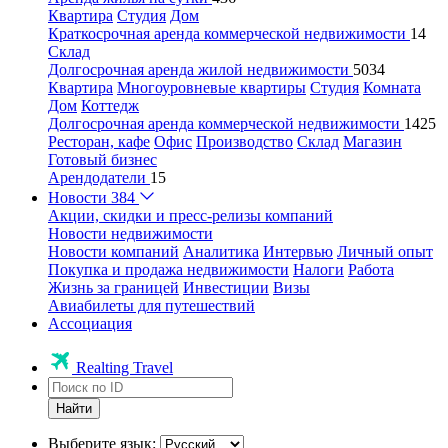
Квартира
Студия
Дом
Краткосрочная аренда коммерческой недвижимости
14
Склад
Долгосрочная аренда жилой недвижимости
5034
Квартира
Многоуровневые квартиры
Студия
Комната
Дом
Коттедж
Долгосрочная аренда коммерческой недвижимости
1425
Ресторан, кафе
Офис
Производство
Склад
Магазин
Готовый бизнес
Арендодатели
15
Новости
384
Акции, скидки и пресс-релизы компаний
Новости недвижимости
Новости компаний
Аналитика
Интервью
Личный опыт
Покупка и продажа недвижимости
Налоги
Работа
Жизнь за границей
Инвестиции
Визы
Авиабилеты для путешествий
Ассоциация
Realting Travel
Найти
Выберите язык: