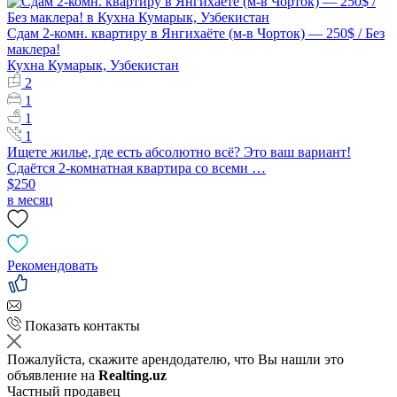
Сдам 2-комн. квартиру в Янгихаёте (м-в Чорток) — 250$ / Без
маклера!
Кухна Кумарык, Узбекистан
2
1
1
1
Ищете жилье, где есть абсолютно всё? Это ваш вариант!
Сдаётся 2-комнатная квартира со всеми …
$250
в месяц
Рекомендовать
Показать контакты
Пожалуйста, скажите арендодателю, что Вы нашли это
объявление на
Realting.uz
Частный продавец