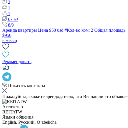
2
1
1
67 м²
8/9
Аренда квартиры Цена 950 usd #Кол-во ком: 2 Общая площадь:
$950
в месяц
Рекомендовать
Показать контакты
Пожалуйста, скажите арендодателю, что Вы нашли это объявл
Агентство
REITATW
Языки общения
English, Русский, Oʻzbekcha