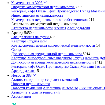
Коммерческая
3003
Продажа коммерческой недвижимости
3003
Ресторан, кафе
Отель
Офис
Производство
Склад
Магазин
Инвестиционная недвижимость
Коммерческая недвижимость от собственников
214
Агенты по коммерческой недвижимости
Агентства недвижимости
Агенты
Арендодатели
Аренда
5450
Аренда жилья на сутки
436
Квартира
Студия
Дом
Краткосрочная аренда коммерческой недвижимости
14
Склад
Долгосрочная аренда жилой недвижимости
5014
Квартира
Многоуровневые квартиры
Студия
Комната
До
Долгосрочная аренда коммерческой недвижимости
1412
Ресторан, кафе
Офис
Производство
Склад
Магазин
Готов
Арендодатели
15
Новости
383
Акции, скидки и пресс-релизы компаний
Новости недвижимости
Новости компаний
Аналитика
Интервью
Личный опыт
П
Авиабилеты для путешествий
Ассоциация