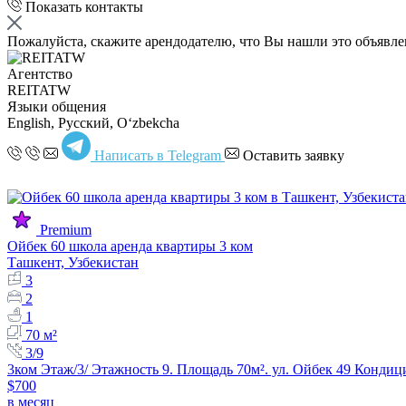
Показать контакты
Пожалуйста, скажите арендодателю, что Вы нашли это объявл
Агентство
REITATW
Языки общения
English, Русский, Oʻzbekcha
Написать в Telegram
Оставить заявку
Premium
Ойбек 60 школа аренда квартиры 3 ком
Ташкент, Узбекистан
3
2
1
70 м²
3/9
3ком Этаж/3/ Этажность 9. Площадь 70м². ул. Ойбек 49 Конд
$700
в месяц