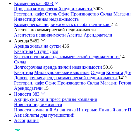
Коммерческая
3003
Продажа коммерческой недвижимости
3003
Ресторан, кафе
Отель
Офис
Производство
Склад
Магазин
Инвестиционная недвижимость
Коммерческая недвижимость от собственников
214
Агенты по коммерческой недвижимости
Агентства недвижимости
Агенты
Арендодатели
Аренда
5452
Аренда жилья на сутки
436
Квартира
Студия
Дом
Краткосрочная аренда коммерческой недвижимости
14
Склад
Долгосрочная аренда жилой недвижимости
5016
Квартира
Многоуровневые квартиры
Студия
Комната
До
Долгосрочная аренда коммерческой недвижимости
1412
Ресторан, кафе
Офис
Производство
Склад
Магазин
Готов
Арендодатели
15
Новости
383
Акции, скидки и пресс-релизы компаний
Новости недвижимости
Новости компаний
Аналитика
Интервью
Личный опыт
П
Авиабилеты для путешествий
Ассоциация