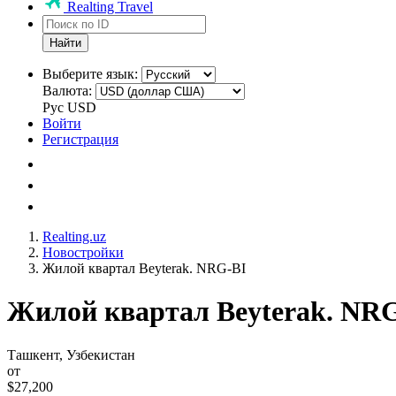
Realting Travel
Найти
Выберите язык:
Валюта:
Рус
USD
Войти
Регистрация
Realting.uz
Новостройки
Жилой квартал Beyterak. NRG-BI
Жилой квартал Beyterak. NR
Ташкент, Узбекистан
от
$27,200