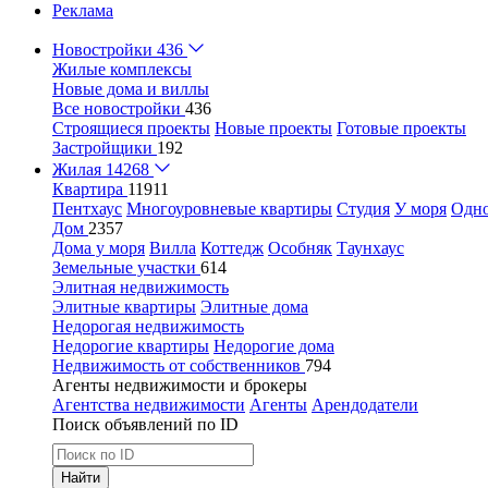
Реклама
Новостройки
436
Жилые комплексы
Новые дома и виллы
Все новостройки
436
Строящиеся проекты
Новые проекты
Готовые проекты
Застройщики
192
Жилая
14268
Квартира
11911
Пентхаус
Многоуровневые квартиры
Студия
У моря
Одн
Дом
2357
Дома у моря
Вилла
Коттедж
Особняк
Таунхаус
Земельные участки
614
Элитная недвижимость
Элитные квартиры
Элитные дома
Недорогая недвижимость
Недорогие квартиры
Недорогие дома
Недвижимость от собственников
794
Агенты недвижимости и брокеры
Агентства недвижимости
Агенты
Арендодатели
Поиск объявлений по ID
Найти