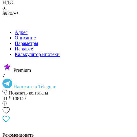
НДС
от
$920/м²
Адрес
Описание
Параметры
На карте
Калькулятор ипотеки
Premium
7
Написать в Telegram
Показать контакты
ID:
38140
Рекомендовать